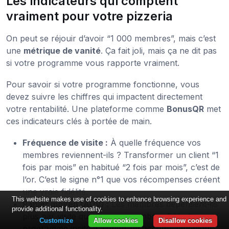
Les indicateurs qui comptent
vraiment pour votre pizzeria
On peut se réjouir d’avoir “1 000 membres”, mais c’est
une
métrique de vanité
. Ça fait joli, mais ça ne dit pas
si votre programme vous rapporte vraiment.
Pour savoir si votre programme fonctionne, vous
devez suivre les chiffres qui impactent directement
votre rentabilité. Une plateforme comme
BonusQR
met
ces indicateurs clés à portée de main.
Fréquence de visite :
À quelle fréquence vos
membres reviennent-ils ? Transformer un client “1
fois par mois” en habitué “2 fois par mois”, c’est de
l’or. C’est le signe n°1 que vos récompenses créent
une vraie fidélité.
This website makes use of cookies to enhance browsing experience and
Panier moyen (AOV) :
Les membres dépensent-ils
provide additional functionality.
plus par visite que les non-membres ? Un bon
Customize
Allow cookies
Disallow cookies
programme incite à ajouter un accompagnement