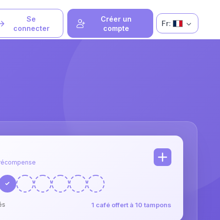
Se
Créer un
Fr:
connecter
compte
s récompense
1 café offert à 10 tampons
és