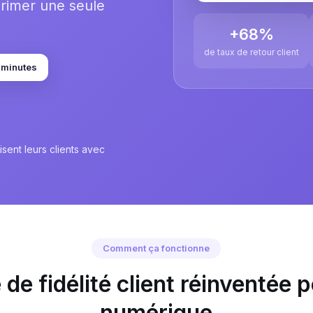
primer une seule
+68%
de taux de retour client
 minutes
sent leurs clients avec
Comment ça fonctionne
 de fidélité client réinventée p
numérique