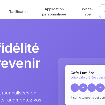
Application
White-
Tarification
personnalisée
label
idélité
revenir
Café Lumière
Votre café préféré vou
ersonnalisées en
7 sur 10 tampons collect
nts, augmentez vos