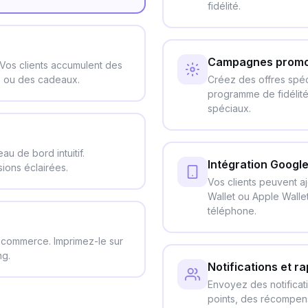
fidélité.
Campagnes promot
Vos clients accumulent des
s ou des cadeaux.
Créez des offres spéc
programme de fidélit
spéciaux.
u de bord intuitif.
Intégration Google
sions éclairées.
Vos clients peuvent aj
Wallet ou Apple Walle
téléphone.
 commerce. Imprimez-le sur
ng.
Notifications et r
Envoyez des notificati
points, des récompens