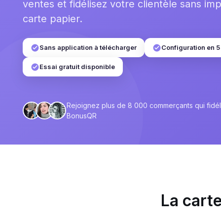
ventes et fidélisez votre clientèle sans im
carte papier.
Sans application à télécharger
Configuration en 5
Essai gratuit disponible
Rejoignez plus de 8 000 commerçants qui fidéli
BonusQR
La carte