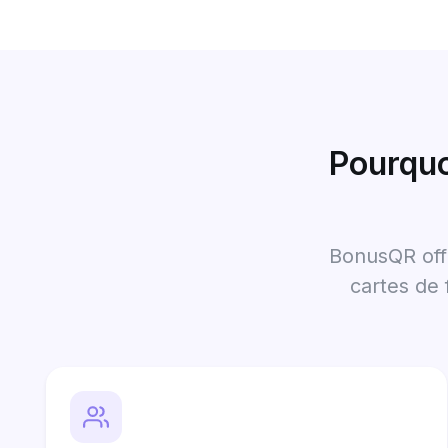
Pourquo
BonusQR offr
cartes de