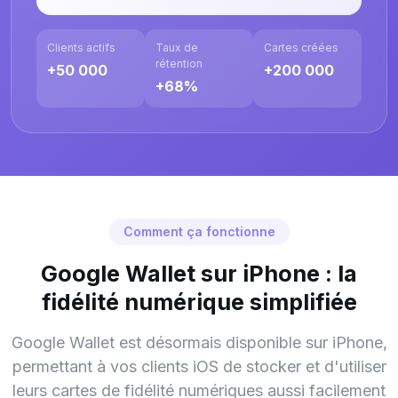
Clients actifs
Taux de
Cartes créées
rétention
+50 000
+200 000
+68%
Comment ça fonctionne
Google Wallet sur iPhone : la
fidélité numérique simplifiée
Google Wallet est désormais disponible sur iPhone,
permettant à vos clients iOS de stocker et d'utiliser
leurs cartes de fidélité numériques aussi facilement