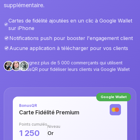
supplémentaire.
Cartes de fidélité ajoutées en un clic à Google Wallet
sur iPhone
Notifications push pour booster l'engagement client
Aucune application à télécharger pour vos clients
Rejoignez plus de 5 000 commerçants qui utilisent
BonusQR pour fidéliser leurs clients via Google Wallet
Google Wallet
BonusQR
Carte Fidélité Premium
Points cumulés
Niveau
1 250
Or