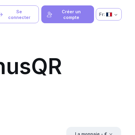
Se
Créer un
Fr:
connecter
compte
onusQR
La monnaie -
€