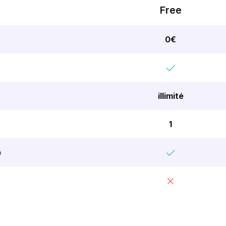
Free
0
€
illimité
1
b