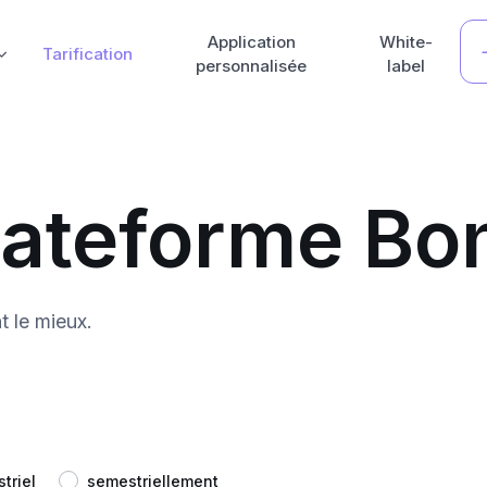
Application
White-
Tarification
personnalisée
label
plateforme B
t le mieux.
striel
semestriellement