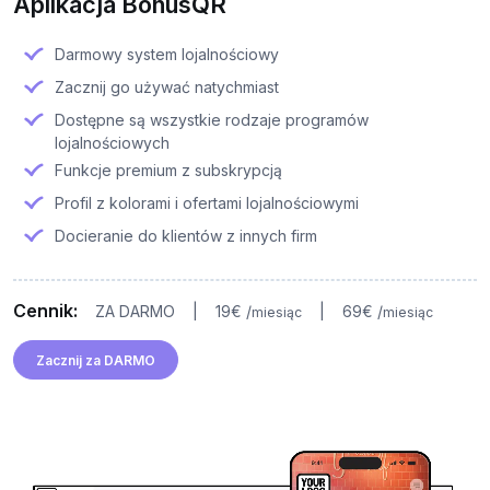
Aplikacja BonusQR
Darmowy system lojalnościowy
Zacznij go używać natychmiast
Dostępne są wszystkie rodzaje programów
lojalnościowych
Funkcje premium z subskrypcją
Profil z kolorami i ofertami lojalnościowymi
Docieranie do klientów z innych firm
Cennik:
ZA DARMO
|
19
€
/
|
69
€
/
miesiąc
miesiąc
Zacznij za DARMO