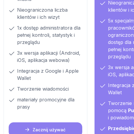
Nieogranic
Nieograniczona liczba
klientów i i
klientów i ich wizyt
5x specjaln
1x dostęp administratora dla
pracownik
pełnej kontroli, statystyk i
ograniczon
przeglądu
dostęp dla
pełnej kontr
3x wersja aplikacji (Android,
przeglądu
iOS, aplikacja webowa)
3x wersja a
Integracja z Google i Apple
iOS, aplik
Wallet
Integracja 
Tworzenie wiadomości
Wallet
materiały promocyjne dla
Tworzenie 
prasy
pomocą
Pu
i powiadomi
Przedsiębi
Zacznij używać