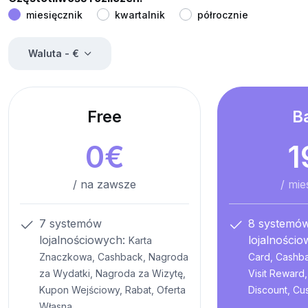
miesięcznik
kwartalnik
półrocznie
Waluta -
€
Free
B
0
€
1
/ na zawsze
/
mie
7 systemów
8 systemó
lojalnościowych:
lojalności
Karta
Znaczkowa, Cashback, Nagroda
Card, Cashb
za Wydatki, Nagroda za Wizytę,
Visit Reward
Kupon Wejściowy, Rabat, Oferta
Discount, Cu
Własna