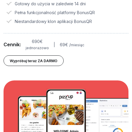
Gotowy do użycia w zaledwie 14 dni
Pełna funkcjonalność platformy BonusQR
Niestandardowy klon aplikacji BonusQR
690
€
Cennik:
|
69
€
/
miesiąc
jednorazowo
Wypróbuj teraz ZA DARMO