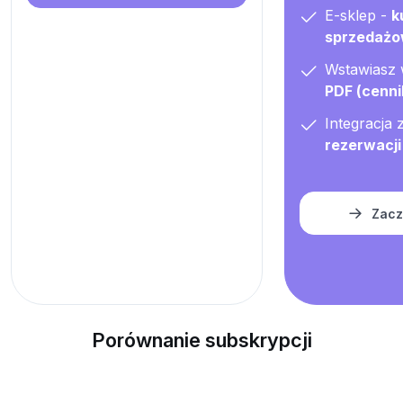
E-sklep -
k
sprzedaż
Wstawiasz
PDF (cenni
Integracja 
rezerwacji
Zacz
Porównanie subskrypcji