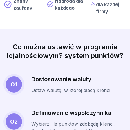
Znany i
Nagroda dla
dla każdej
zaufany
każdego
firmy
Co można ustawić w programie
lojalnościowym?
system punktów
?
Dostosowanie waluty
01
Ustaw walutę, w której płacą klienci.
Definiowanie współczynnika
02
Wybierz, ile punktów zdobędą klienci.