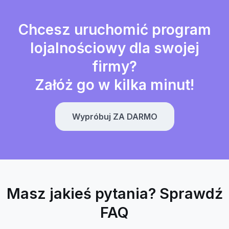
Chcesz uruchomić program
lojalnościowy dla swojej
firmy?
Załóż go w kilka minut!
Wypróbuj ZA DARMO
Masz jakieś pytania? Sprawdź
FAQ