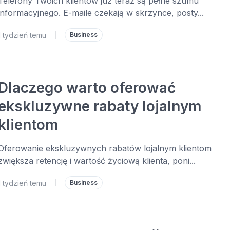
Telefony Twoich klientów już teraz są pełne szumu
informacyjnego. E-maile czekają w skrzynce, posty...
1 tydzień temu
|
Business
Dlaczego warto oferować
ekskluzywne rabaty lojalnym
klientom
Oferowanie ekskluzywnych rabatów lojalnym klientom
zwiększa retencję i wartość życiową klienta, poni...
1 tydzień temu
|
Business