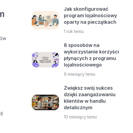
Jak skonfigurować
rm
program lojalnościowy
oparty na pieczątkach
1 rok temu
tów
8 sposobów na
wykorzystanie korzyści
płynących z programu
lojalnościowego
9 miesięcy temu
Zwiększ swój sukces
dzięki zaangażowaniu
klientów w handlu
detalicznym
ji
10 miesięcy temu