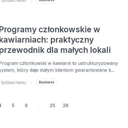
1 tydzień temu
Programy członkowskie w
kawiarniach: praktyczny
przewodnik dla małych lokali
Program członkowski w kawiarni to ustrukturyzowany
system, który daje stałym klientom gwarantowane k...
1 tydzień temu
|
Business
4
5
6
...
25
26