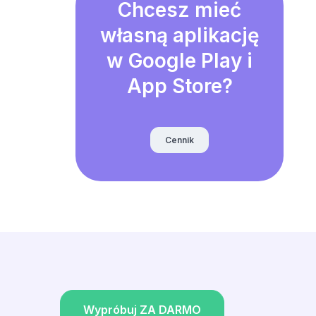
Chcesz mieć
własną aplikację
w Google Play i
App Store?
Cennik
Wypróbuj ZA DARMO