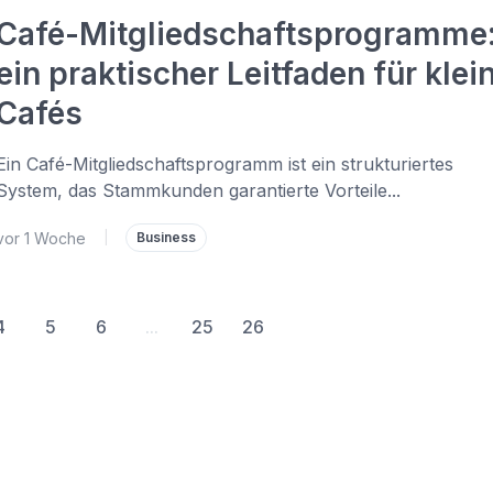
Café-Mitgliedschaftsprogramme
ein praktischer Leitfaden für klei
Cafés
Ein Café-Mitgliedschaftsprogramm ist ein strukturiertes
System, das Stammkunden garantierte Vorteile...
vor 1 Woche
|
Business
4
5
6
...
25
26