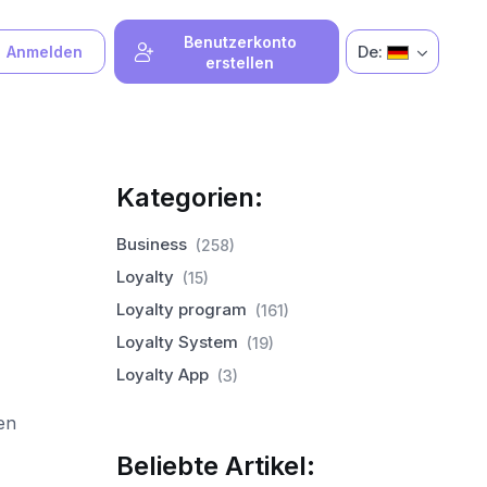
Benutzerkonto
De:
Anmelden
erstellen
Kategorien:
Business
(258)
Loyalty
(15)
Loyalty program
(161)
Loyalty System
(19)
Loyalty App
(3)
en
Beliebte Artikel: