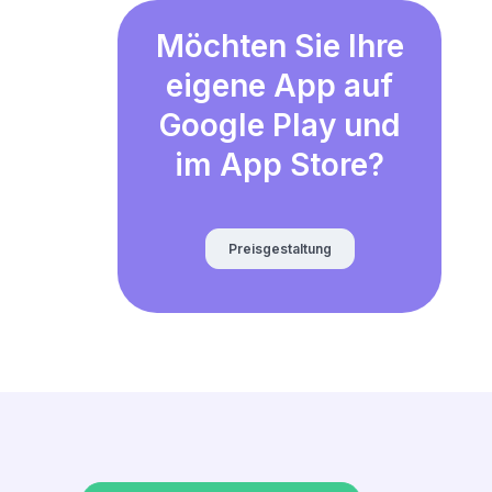
Möchten Sie Ihre
eigene App auf
Google Play und
im App Store?
Preisgestaltung