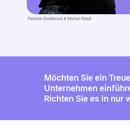
Patrícia Dudeková & Michal Paluš
Möchten Sie ein Treu
Unternehmen einführ
Richten Sie es in nur