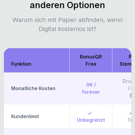
anderen Optionen
Warum sich mit Papier abfinden, wenn
Digital kostenlos ist?
BonusQR
Pa
Funktion
Free
Stemp
Druc
0€ /
Monatliche Kosten
(~
forever
$/
Kundenlimit
Unbegrenzt
Tra