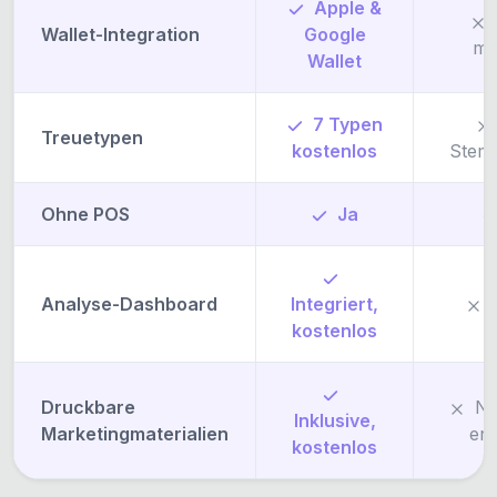
Apple &
Wallet-Integration
Google
mö
Wallet
7 Typen
Treuetypen
kostenlos
Stemp
Ohne POS
Ja
Analyse-Dashboard
Integriert,
kostenlos
Druckbare
Nu
Inklusive,
Marketingmaterialien
ers
kostenlos