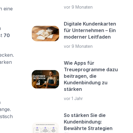
vor 9 Monaten
n eine
Digitale Kundenkarten
m
für Unternehmen – Ein
st
70
moderner Leitfaden
vor 9 Monaten
ecken.
tarken
Wie Apps für
Treueprogramme dazu
beitragen, die
Kundenbindung zu
stärken
vor 1 Jahr
n
ange.
So stärken Sie die
stisch
Kundenbindung:
Bewährte Strategien