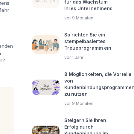
für das Wachstum
mens
Ihres Unternehmens
Mehr
vor 9 Monaten
So richten Sie ein
stempelbasiertes
landen
Treueprogramm ein
h
vor 1 Jahr
en?
8 Möglichkeiten, die Vorteile
von
Kundenbindungsprogramme
zu nutzen
vor 9 Monaten
Steigern Sie Ihren
Erfolg durch
Kundenbindung im