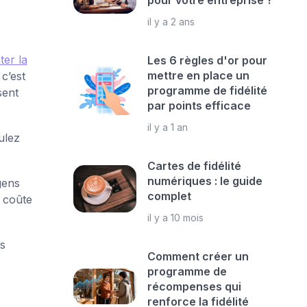
pour votre entreprise ?
il y a 2 ans
er la
Les 6 règles d'or pour
mettre en place un
c’est
programme de fidélité
sent
par points efficace
il y a 1 an
ulez
Cartes de fidélité
numériques : le guide
gens
complet
r coûte
il y a 10 mois
s
Comment créer un
programme de
récompenses qui
renforce la fidélité