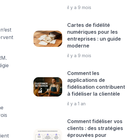
il y a 9 mois
Cartes de fidélité
n’est
numériques pour les
rvent
entreprises : un guide
moderne
il y a 9 mois
RM.
égie
Comment les
applications de
fidélisation contribuent
à fidéliser la clientèle
il y a 1 an
me
ois
Comment fidéliser vos
clients : des stratégies
éprouvées pour
ient