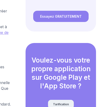
réer
Essayez GRATUITEMENT
et à
me de
Voulez-vous votre
Les
propre application
sur Google Play et
nnelle
l'App Store ?
? Que
ndard.
Tarification