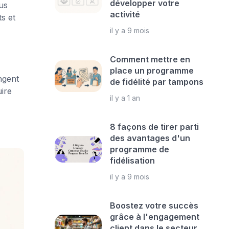
développer votre
us
activité
s et
il y a 9 mois
Comment mettre en
place un programme
ngent
de fidélité par tampons
ire
il y a 1 an
8 façons de tirer parti
des avantages d'un
programme de
fidélisation
il y a 9 mois
Boostez votre succès
grâce à l'engagement
client dans le secteur