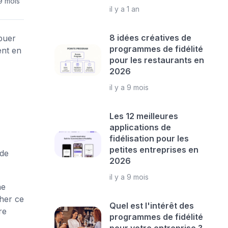
 9 mois
il y a 1 an
8 idées créatives de
buer
programmes de fidélité
ent en
pour les restaurants en
2026
il y a 9 mois
Les 12 meilleures
applications de
fidélisation pour les
petites entreprises en
 de
2026
il y a 9 mois
ne
cher ce
Quel est l'intérêt des
re
programmes de fidélité