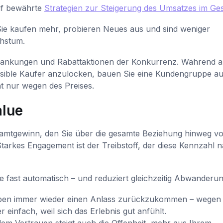
auf bewährte
Strategien zur Steigerung des Umsatzes im Ge
 Sie kaufen mehr, probieren Neues aus und sind weniger
chstum.
chwankungen und Rabattaktionen der Konkurrenz. Während 
ible Käufer anzulocken, bauen Sie eine Kundengruppe auf
ht nur wegen des Preises.
alue
amtgewinn, den Sie über die gesamte Beziehung hinweg v
arkes Engagement ist der Treibstoff, der diese Kennzahl 
 fast automatisch – und reduziert gleichzeitig Abwanderun
ben immer wieder einen Anlass zurückzukommen – wegen 
einfach, weil sich das Erlebnis gut anfühlt.
m Vertrauen steigt auch die Offenheit, mehr aus Ihrem