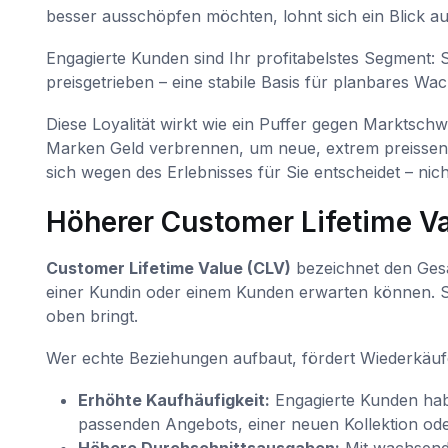
besser ausschöpfen möchten, lohnt sich ein Blick 
Engagierte Kunden sind Ihr profitabelstes Segment:
preisgetrieben – eine stabile Basis für planbares Wa
Diese Loyalität wirkt wie ein Puffer gegen Markts
Marken Geld verbrennen, um neue, extrem preissens
sich wegen des Erlebnisses für Sie entscheidet – nic
Höherer Customer Lifetime V
Customer Lifetime Value (CLV)
bezeichnet den Ges
einer Kundin oder einem Kunden erwarten können. St
oben bringt.
Wer echte Beziehungen aufbaut, fördert Wiederkäufe
Erhöhte Kaufhäufigkeit:
Engagierte Kunden ha
passenden Angebots, einer neuen Kollektion oder 
Höhere Durchschnittsausgaben:
Mit wachsende