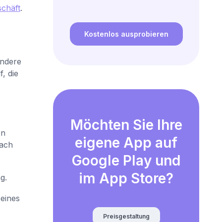
schäft
.
Kostenlos ausprobieren
andere
, die
Möchten Sie Ihre
on
eigene App auf
nach
Google Play und
im App Store?
g.
eines
Preisgestaltung