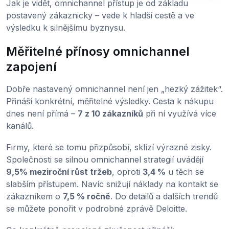
Jak je vidět, omnichannel přístup je od základu
postavený zákaznicky – vede k hladší cestě a ve
výsledku k silnějšímu byznysu.
Měřitelné přínosy omnichannel
zapojení
Dobře nastavený omnichannel není jen „hezký zážitek“.
Přináší konkrétní, měřitelné výsledky. Cesta k nákupu
dnes není přímá –
7 z 10 zákazníků
při ní využívá více
kanálů.
Firmy, které se tomu přizpůsobí, sklízí výrazné zisky.
Společnosti se silnou omnichannel strategií uvádějí
9,5% meziroční růst tržeb
, oproti
3,4 %
u těch se
slabším přístupem. Navíc snižují náklady na kontakt se
zákazníkem o
7,5 % ročně
. Do detailů a dalších trendů
se můžete ponořit v podrobné zprávě Deloitte.