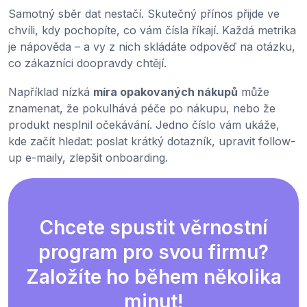
Samotný sběr dat nestačí. Skutečný přínos přijde ve
chvíli, kdy pochopíte, co vám čísla říkají. Každá metrika
je nápověda – a vy z nich skládáte odpověď na otázku,
co zákazníci doopravdy chtějí.
Například nízká
míra opakovaných nákupů
může
znamenat, že pokulhává péče po nákupu, nebo že
produkt nesplnil očekávání. Jedno číslo vám ukáže,
kde začít hledat: poslat krátký dotazník, upravit follow-
up e-maily, zlepšit onboarding.
Chcete spustit věrnostní
program pro svou firmu?
Založíte ho během několika
minut!