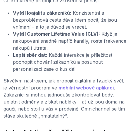
Co konkrétně propojená zkušenost přináší:
Vyšší loajalitu zákazníků:
Konzistentní a
bezproblémová cesta dává lidem pocit, že jsou
vnímaní – a to je důvod se vracet.
Vyšší Customer Lifetime Value (CLV):
Když je
nakupování snadné napříč kanály, roste frekvence
nákupů i útrata.
Lepší sběr dat:
Každá interakce je příležitost
pochopit chování zákazníků a posunout
personalizaci zase o kus dál.
Skvělým nástrojem, jak propojit digitální a fyzický svět,
je věrnostní program ve
mobilní webové aplikaci
.
Zákazníci si mohou jednoduše zkontrolovat body,
uplatnit odměny a získat nabídky – ať už jsou doma na
gauči, nebo stojí u vás v prodejně. Omnichannel se tím
stává skutečně „hmatatelný“.