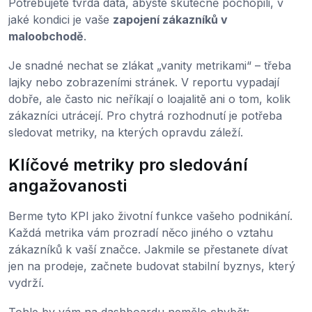
Potřebujete tvrdá data, abyste skutečně pochopili, v
jaké kondici je vaše
zapojení zákazníků v
maloobchodě
.
Je snadné nechat se zlákat „vanity metrikami“ – třeba
lajky nebo zobrazeními stránek. V reportu vypadají
dobře, ale často nic neříkají o loajalitě ani o tom, kolik
zákazníci utrácejí. Pro chytrá rozhodnutí je potřeba
sledovat metriky, na kterých opravdu záleží.
Klíčové metriky pro sledování
angažovanosti
Berme tyto KPI jako životní funkce vašeho podnikání.
Každá metrika vám prozradí něco jiného o vztahu
zákazníků k vaší značce. Jakmile se přestanete dívat
jen na prodeje, začnete budovat stabilní byznys, který
vydrží.