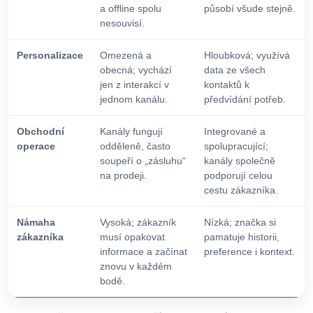
a offline spolu
působí všude stejně.
nesouvisí.
Personalizace
Omezená a
Hloubková; využívá
obecná; vychází
data ze všech
jen z interakcí v
kontaktů k
jednom kanálu.
předvídání potřeb.
Obchodní
Kanály fungují
Integrované a
operace
odděleně, často
spolupracující;
soupeří o „zásluhu“
kanály společně
na prodeji.
podporují celou
cestu zákazníka.
Námaha
Vysoká; zákazník
Nízká; značka si
zákazníka
musí opakovat
pamatuje historii,
informace a začínat
preference i kontext.
znovu v každém
bodě.