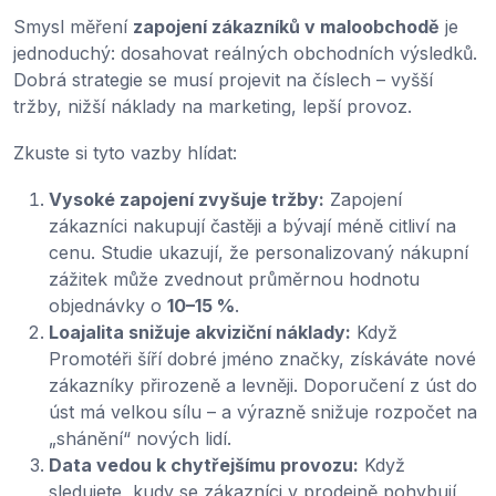
Smysl měření
zapojení zákazníků v maloobchodě
je
jednoduchý: dosahovat reálných obchodních výsledků.
Dobrá strategie se musí projevit na číslech – vyšší
tržby, nižší náklady na marketing, lepší provoz.
Zkuste si tyto vazby hlídat:
Vysoké zapojení zvyšuje tržby:
Zapojení
zákazníci nakupují častěji a bývají méně citliví na
cenu. Studie ukazují, že personalizovaný nákupní
zážitek může zvednout průměrnou hodnotu
objednávky o
10–15 %
.
Loajalita snižuje akviziční náklady:
Když
Promotéři šíří dobré jméno značky, získáváte nové
zákazníky přirozeně a levněji. Doporučení z úst do
úst má velkou sílu – a výrazně snižuje rozpočet na
„shánění“ nových lidí.
Data vedou k chytřejšímu provozu:
Když
sledujete, kudy se zákazníci v prodejně pohybují,