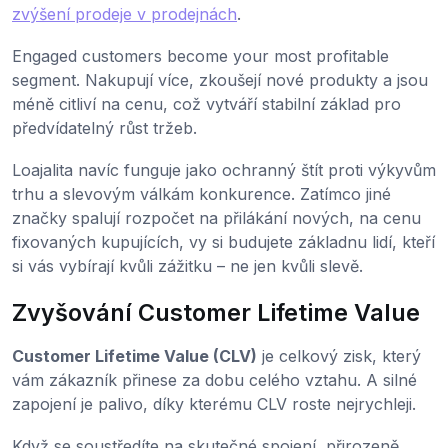
zvýšení prodeje v prodejnách
.
Engaged customers become your most profitable
segment. Nakupují více, zkoušejí nové produkty a jsou
méně citliví na cenu, což vytváří stabilní základ pro
předvídatelný růst tržeb.
Loajalita navíc funguje jako ochranný štít proti výkyvům
trhu a slevovým válkám konkurence. Zatímco jiné
značky spalují rozpočet na přilákání nových, na cenu
fixovaných kupujících, vy si budujete základnu lidí, kteří
si vás vybírají kvůli zážitku – ne jen kvůli slevě.
Zvyšování Customer Lifetime Value
Customer Lifetime Value (CLV)
je celkový zisk, který
vám zákazník přinese za dobu celého vztahu. A silné
zapojení je palivo, díky kterému CLV roste nejrychleji.
Když se soustředíte na skutečné spojení, přirozeně