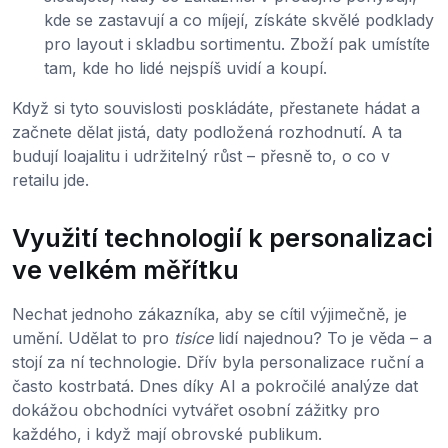
kde se zastavují a co míjejí, získáte skvělé podklady
pro layout i skladbu sortimentu. Zboží pak umístíte
tam, kde ho lidé nejspíš uvidí a koupí.
Když si tyto souvislosti poskládáte, přestanete hádat a
začnete dělat jistá, daty podložená rozhodnutí. A ta
budují loajalitu i udržitelný růst – přesně to, o co v
retailu jde.
Využití technologií k personalizaci
ve velkém měřítku
Nechat jednoho zákazníka, aby se cítil výjimečně, je
umění. Udělat to pro
tisíce
lidí najednou? To je věda – a
stojí za ní technologie. Dřív byla personalizace ruční a
často kostrbatá. Dnes díky AI a pokročilé analýze dat
dokážou obchodníci vytvářet osobní zážitky pro
každého, i když mají obrovské publikum.