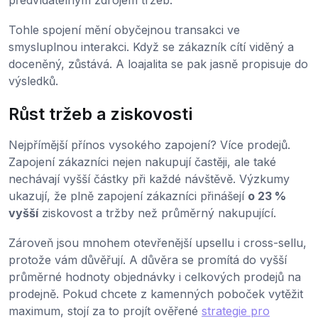
předvídatelným zdrojem tržeb.
Tohle spojení mění obyčejnou transakci ve
smysluplnou interakci. Když se zákazník cítí viděný a
doceněný, zůstává. A loajalita se pak jasně propisuje do
výsledků.
Růst tržeb a ziskovosti
Nejpřímější přínos vysokého zapojení? Více prodejů.
Zapojení zákazníci nejen nakupují častěji, ale také
nechávají vyšší částky při každé návštěvě. Výzkumy
ukazují, že plně zapojení zákazníci přinášejí
o 23 %
vyšší
ziskovost a tržby než průměrný nakupující.
Zároveň jsou mnohem otevřenější upsellu i cross-sellu,
protože vám důvěřují. A důvěra se promítá do vyšší
průměrné hodnoty objednávky i celkových prodejů na
prodejně. Pokud chcete z kamenných poboček vytěžit
maximum, stojí za to projít ověřené
strategie pro