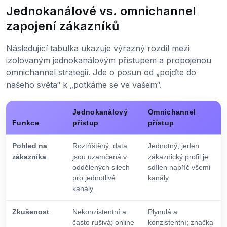
Jednokanálové vs. omnichannel
zapojení zákazníků
Následující tabulka ukazuje výrazný rozdíl mezi
izolovaným jednokanálovým přístupem a propojenou
omnichannel strategií. Jde o posun od „pojďte do
našeho světa“ k „potkáme se ve vašem“.
Jednokanálový
Omnichannel
Funkce
přístup
přístup
Pohled na
Roztříštěný; data
Jednotný; jeden
zákazníka
jsou uzamčená v
zákaznický profil je
oddělených silech
sdílen napříč všemi
pro jednotlivé
kanály.
kanály.
Zkušenost
Nekonzistentní a
Plynulá a
často rušivá; online
konzistentní; značka