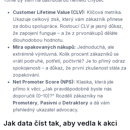
Tohle by vám na dashboardu nemělo chybět:
Customer Lifetime Value (CLV):
Klíčová metrika.
Ukazuje celkový zisk, který vám zákazník přinese
za dobu spolupráce. Rostoucí CLV je jasný důkaz,
že zapojení funguje – a že z prvonákupů děláte
dlouhodobou hodnotu.
Míra opakovaných nákupů:
Jednoduchá, ale
extrémně výmluvná. Kolik procent zákazníků se
vrátí podruhé, potřetí, počtvrté? Je to přímý odraz
spokojenosti – a důkaz, že první zkušenost stála za
zopakování.
Net Promoter Score (NPS):
Klasika, která jde
přímo k věci: „Jak pravděpodobně byste nás
doporučili (0–10)?“ Rozdělí zákazníky na
Promotéry
,
Pasivní
a
Detraktory
a dá vám
přehledný ukazatel advocacy.
Jak data číst tak, aby vedla k akci