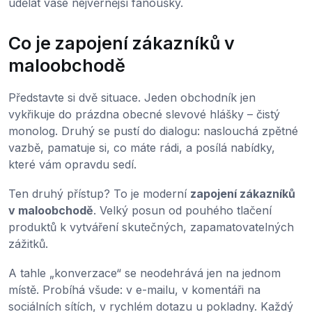
udělat vaše nejvěrnější fanoušky.
Co je zapojení zákazníků v
maloobchodě
Představte si dvě situace. Jeden obchodník jen
vykřikuje do prázdna obecné slevové hlášky – čistý
monolog. Druhý se pustí do dialogu: naslouchá zpětné
vazbě, pamatuje si, co máte rádi, a posílá nabídky,
které vám opravdu sedí.
Ten druhý přístup? To je moderní
zapojení zákazníků
v maloobchodě
. Velký posun od pouhého tlačení
produktů k vytváření skutečných, zapamatovatelných
zážitků.
A tahle „konverzace“ se neodehrává jen na jednom
místě. Probíhá všude: v e-mailu, v komentáři na
sociálních sítích, v rychlém dotazu u pokladny. Každý