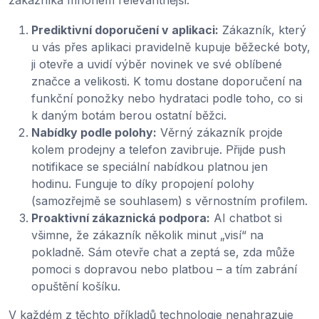
zákazníka mnohem relevantnější.
Prediktivní doporučení v aplikaci:
Zákazník, který
u vás přes aplikaci pravidelně kupuje běžecké boty,
ji otevře a uvidí výběr novinek ve své oblíbené
značce a velikosti. K tomu dostane doporučení na
funkční ponožky nebo hydrataci podle toho, co si
k daným botám berou ostatní běžci.
Nabídky podle polohy:
Věrný zákazník projde
kolem prodejny a telefon zavibruje. Přijde push
notifikace se speciální nabídkou platnou jen
hodinu. Funguje to díky propojení polohy
(samozřejmě se souhlasem) s věrnostním profilem.
Proaktivní zákaznická podpora:
AI chatbot si
všimne, že zákazník několik minut „visí“ na
pokladně. Sám otevře chat a zeptá se, zda může
pomoci s dopravou nebo platbou – a tím zabrání
opuštění košíku.
V každém z těchto příkladů technologie nenahrazuje