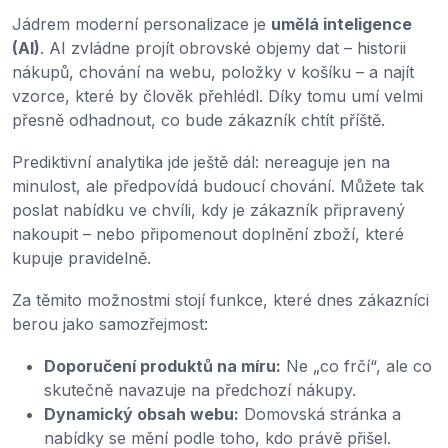
Jádrem moderní personalizace je
umělá inteligence
(AI)
. AI zvládne projít obrovské objemy dat – historii
nákupů, chování na webu, položky v košíku – a najít
vzorce, které by člověk přehlédl. Díky tomu umí velmi
přesně odhadnout, co bude zákazník chtít příště.
Prediktivní analytika jde ještě dál: nereaguje jen na
minulost, ale předpovídá budoucí chování. Můžete tak
poslat nabídku ve chvíli, kdy je zákazník připravený
nakoupit – nebo připomenout doplnění zboží, které
kupuje pravidelně.
Za těmito možnostmi stojí funkce, které dnes zákazníci
berou jako samozřejmost:
Doporučení produktů na míru:
Ne „co frčí“, ale co
skutečně navazuje na předchozí nákupy.
Dynamický obsah webu:
Domovská stránka a
nabídky se mění podle toho, kdo právě přišel.