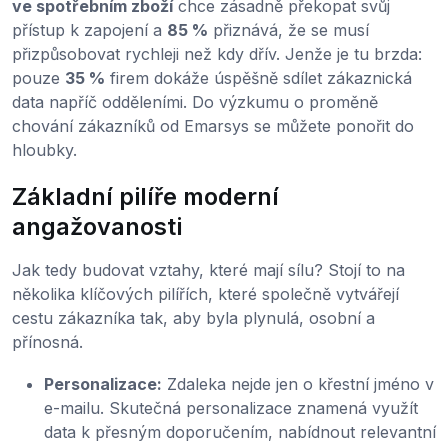
ve spotřebním zboží
chce zásadně překopat svůj
přístup k zapojení a
85 %
přiznává, že se musí
přizpůsobovat rychleji než kdy dřív. Jenže je tu brzda:
pouze
35 %
firem dokáže úspěšně sdílet zákaznická
data napříč odděleními. Do výzkumu o proměně
chování zákazníků od Emarsys se můžete ponořit do
hloubky.
Základní pilíře moderní
angažovanosti
Jak tedy budovat vztahy, které mají sílu? Stojí to na
několika klíčových pilířích, které společně vytvářejí
cestu zákazníka tak, aby byla plynulá, osobní a
přínosná.
Personalizace:
Zdaleka nejde jen o křestní jméno v
e-mailu. Skutečná personalizace znamená využít
data k přesným doporučením, nabídnout relevantní