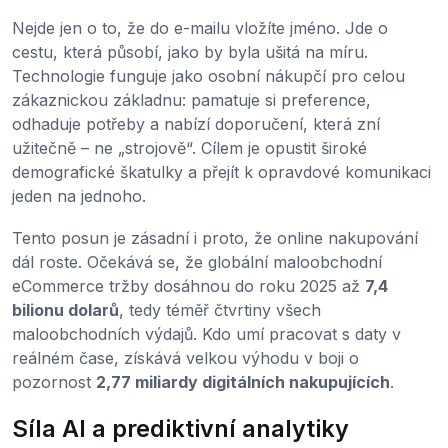
Nejde jen o to, že do e-mailu vložíte jméno. Jde o
cestu, která působí, jako by byla ušitá na míru.
Technologie funguje jako osobní nákupčí pro celou
zákaznickou základnu: pamatuje si preference,
odhaduje potřeby a nabízí doporučení, která zní
užitečně – ne „strojově“. Cílem je opustit široké
demografické škatulky a přejít k opravdové komunikaci
jeden na jednoho.
Tento posun je zásadní i proto, že online nakupování
dál roste. Očekává se, že globální maloobchodní
eCommerce tržby dosáhnou do roku 2025 až
7,4
bilionu dolarů
, tedy téměř čtvrtiny všech
maloobchodních výdajů. Kdo umí pracovat s daty v
reálném čase, získává velkou výhodu v boji o
pozornost
2,77 miliardy digitálních nakupujících
.
Síla AI a prediktivní analytiky