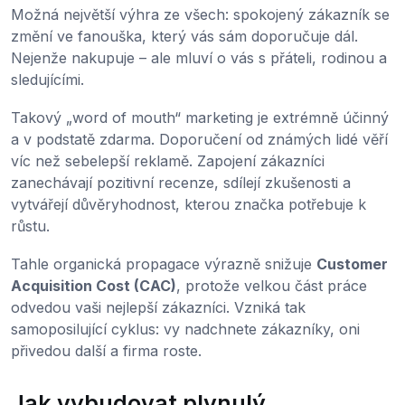
Možná největší výhra ze všech: spokojený zákazník se
změní ve fanouška, který vás sám doporučuje dál.
Nejenže nakupuje – ale mluví o vás s přáteli, rodinou a
sledujícími.
Takový „word of mouth“ marketing je extrémně účinný
a v podstatě zdarma. Doporučení od známých lidé věří
víc než sebelepší reklamě. Zapojení zákazníci
zanechávají pozitivní recenze, sdílejí zkušenosti a
vytvářejí důvěryhodnost, kterou značka potřebuje k
růstu.
Tahle organická propagace výrazně snižuje
Customer
Acquisition Cost (CAC)
, protože velkou část práce
odvedou vaši nejlepší zákazníci. Vzniká tak
samoposilující cyklus: vy nadchnete zákazníky, oni
přivedou další a firma roste.
Jak vybudovat plynulý