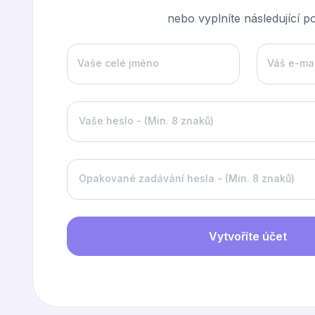
nebo vyplníte následující po
Vaše celé jméno
Váš e-mai
Vaše heslo - (Min. 8 znaků)
Opakované zadávání hesla - (Min. 8 znaků)
Vytvoříte účet