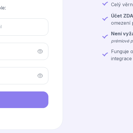
Celý věrn
le:
Účet ZD
omezení 
l
Není vyž
prémiové p
Funguje o
integrace