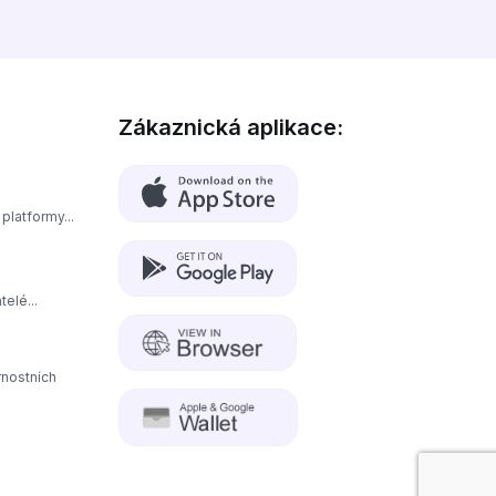
Zákaznická aplikace:
latformy...
telé...
rnostních