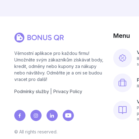
Menu
Věrnostní aplikace pro každou firmu!
B
Umožněte svým zákazníkům získávat body,
s
kredit, odměny nebo kupony za nákupy
nebo návštěvy. Odměňte je a oni se budou
vracet pro další!
R
|
Podmínky služby
Privacy Policy
P
p
o
© All rights reserved.