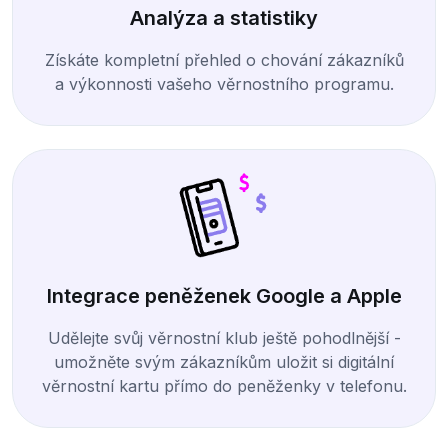
Analýza a statistiky
Získáte kompletní přehled o chování zákazníků
a výkonnosti vašeho věrnostního programu.
Integrace peněženek Google a Apple
Udělejte svůj věrnostní klub ještě pohodlnější -
umožněte svým zákazníkům uložit si digitální
věrnostní kartu přímo do peněženky v telefonu.