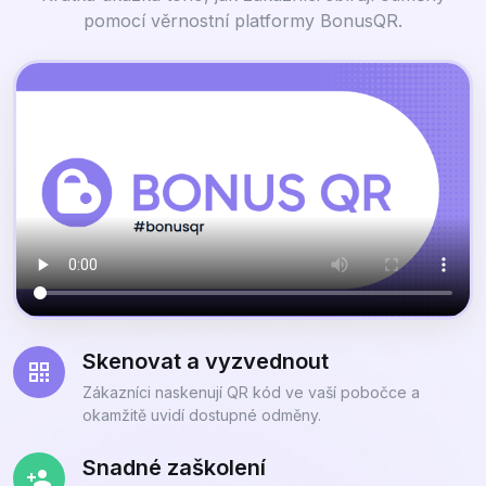
pomocí věrnostní platformy BonusQR.
Skenovat a vyzvednout
Zákazníci naskenují QR kód ve vaší pobočce a
okamžitě uvidí dostupné odměny.
Snadné zaškolení