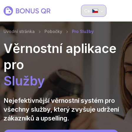
Cs:
Úvodní stránka
Pobočky
Pro Služby
Věrnostní aplikace
pro
Služby
Nejefektivnější věrnostní systém pro
všechny služby, který zvyšuje udržení
zákazníků a upselling.