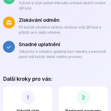
Vytvoří si účet jedním kliknutím a ihned obdrží osobní
QR kód.
Získávání odměn
Při každé návštěvě ukážou obsluze svůj QR kód a
přiblíží se k další odměně.
Snadné uplatnění
Zákazníci si odměny uplatňují bez námahy a personál
jasně vidí každý detail celého procesu.
Další kroky pro vás:
1
2
Vytvořit účet
Nastavení programu