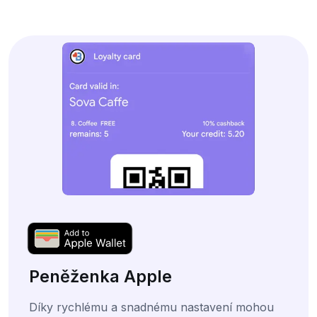
Peněženka Apple
Díky rychlému a snadnému nastavení mohou