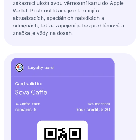
zákazníci uložit svou věrnostní kartu do Apple
Wallet. Push notifikace je informují o
aktualizacích, speciálních nabídkách a
odměnách, takže zapojení je bezproblémové a
značka je vždy na dosah.