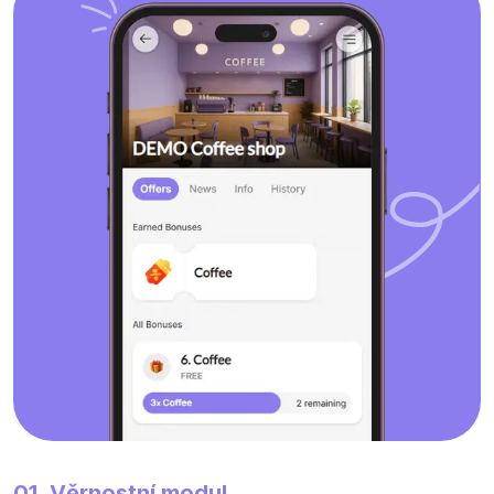
01. Věrnostní modul