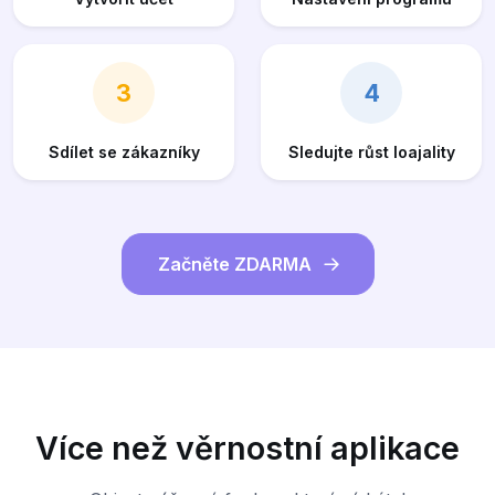
3
4
Sdílet se zákazníky
Sledujte růst loajality
Začněte ZDARMA
Více než věrnostní aplikace