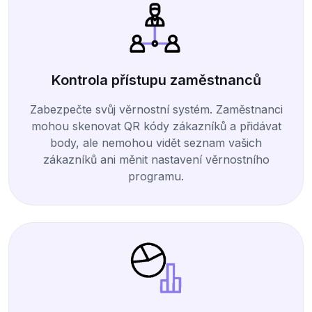
Kontrola přístupu zaměstnanců
Zabezpečte svůj věrnostní systém. Zaměstnanci
mohou skenovat QR kódy zákazníků a přidávat
body, ale nemohou vidět seznam vašich
zákazníků ani měnit nastavení věrnostního
programu.