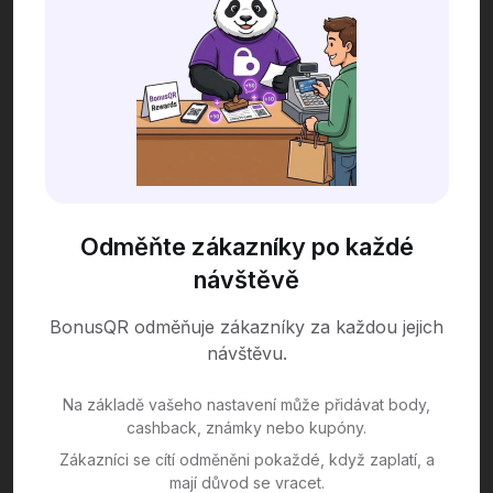
Odměňte zákazníky po každé
návštěvě
BonusQR odměňuje zákazníky za každou jejich
návštěvu.
Na základě vašeho nastavení může přidávat body,
cashback, známky nebo kupóny.
Zákazníci se cítí odměněni pokaždé, když zaplatí, a
mají důvod se vracet.