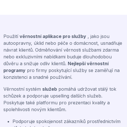
Použití
věrnostní aplikace pro služby
, jako jsou
autoopravny, úklid nebo péče o domácnost, usnadňuje
návrat klientů. Odměňování věrnosti službami zdarma
nebo exkluzivními nabídkami buduje dlouhodobou
důvěru a snižuje odliv klientů.
Nejlepší věrnostní
programy
pro firmy poskytující služby se zaměřují na
konzistenci a snadné používání.
Věrnostní systém
služeb
pomáhá udržovat stálý tok
schůzek a podporuje upselling dalších služeb.
Poskytuje také platformu pro prezentaci kvality a
spolehlivosti novým klientům.
Podporuje spokojenost zákazníků prostřednictvím