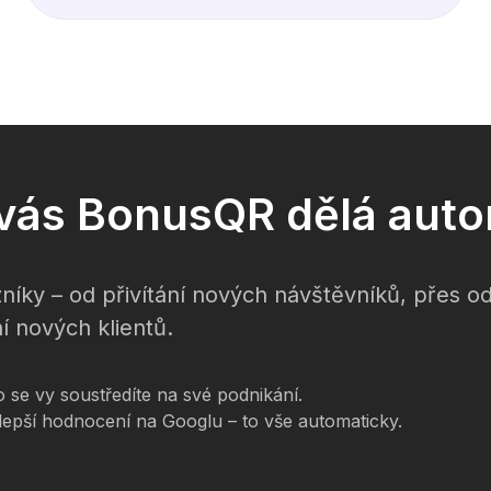
o vás BonusQR dělá auto
níky – od přivítání nových návštěvníků, přes 
í nových klientů.
se vy soustředíte na své podnikání.
 lepší hodnocení na Googlu – to vše automaticky.