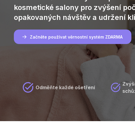
kosmetické salony pro zvýšení po
opakovaných návštěv a udržení kl
Začněte používat věrnostní systém ZDARMA
Zvýš
Odměňte každé ošetření
schů