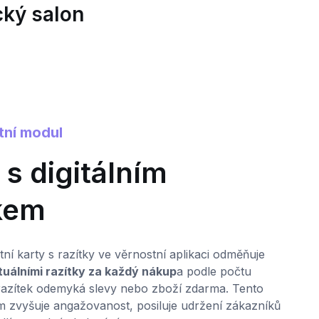
cký salon
tní modul
0
 s digitálním
tkem
M
z
k
ní karty s razítky ve věrnostní aplikaci odměňuje
p
rtuálními razítky za každý nákup
a podle počtu
up
razítek odemyká slevy nebo zboží zdarma. Tento
tém zvyšuje angažovanost, posiluje udržení zákazníků