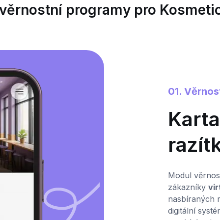
 věrnostní programy pro Kosmeti
01. Věrnos
Karta
razí
Modul věrnost
zákazníky
vi
nasbíraných 
digitální sys