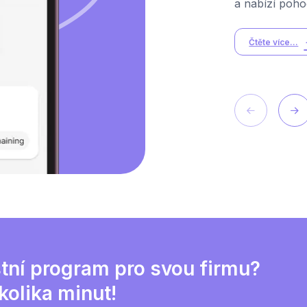
a nabízí poho
Čtěte více...
tní program pro svou firmu?
kolika minut!