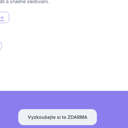
dlí a snadné sledování.
Vyzkoušejte si to ZDARMA