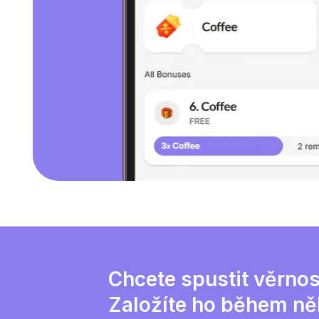
Chcete spustit věrnos
Založíte ho během ně