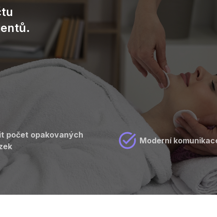
čtu
ientů.
it počet opakovaných
Moderní komunikace
zek