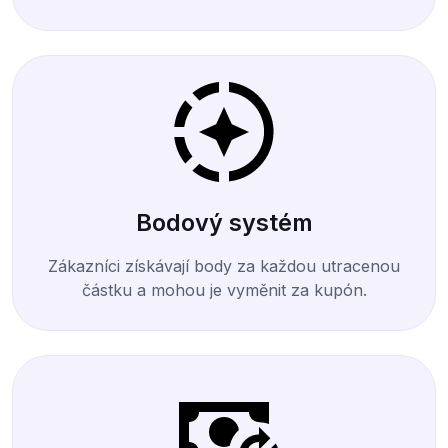
Bodový systém
Zákazníci získávají body za každou utracenou
částku a mohou je vyměnit za kupón.