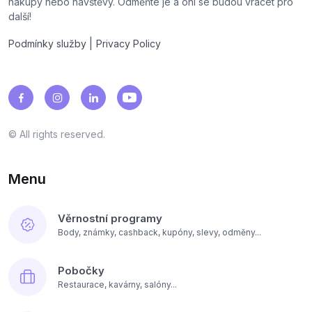
nákupy nebo návštěvy. Odměňte je a oni se budou vracet pro
další!
|
Podmínky služby
Privacy Policy
© All rights reserved.
Menu
Věrnostní programy
Body, známky, cashback, kupóny, slevy, odměny...
Pobočky
Restaurace, kavárny, salóny...