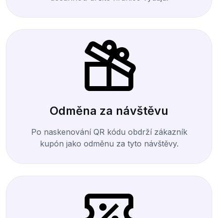
Odměna za návštěvu
Po naskenování QR kódu obdrží zákazník
kupón jako odměnu za tyto návštěvy.