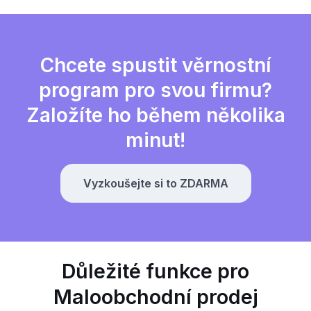
Chcete spustit věrnostní
program pro svou firmu?
Založíte ho během několika
minut!
Vyzkoušejte si to ZDARMA
Důležité funkce pro
Maloobchodní prodej