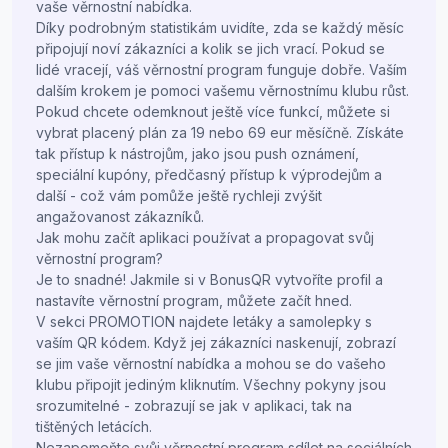
vaše věrnostní nabídka.
Díky podrobným statistikám uvidíte, zda se každý měsíc
připojují noví zákazníci a kolik se jich vrací. Pokud se
lidé vracejí, váš věrnostní program funguje dobře. Vaším
dalším krokem je pomoci vašemu věrnostnímu klubu růst.
Pokud chcete odemknout ještě více funkcí, můžete si
vybrat placený plán za 19 nebo 69 eur měsíčně. Získáte
tak přístup k nástrojům, jako jsou push oznámení,
speciální kupóny, předčasný přístup k výprodejům a
další - což vám pomůže ještě rychleji zvýšit
angažovanost zákazníků.
Jak mohu začít aplikaci používat a propagovat svůj
věrnostní program?
Je to snadné! Jakmile si v BonusQR vytvoříte profil a
nastavíte věrnostní program, můžete začít hned.
V sekci PROMOTION najdete letáky a samolepky s
vaším QR kódem. Když jej zákazníci naskenují, zobrazí
se jim vaše věrnostní nabídka a mohou se do vašeho
klubu připojit jediným kliknutím. Všechny pokyny jsou
srozumitelné - zobrazují se jak v aplikaci, tak na
tištěných letácích.
Nezapomeňte svůj věrnostní program sdílet na sociálních