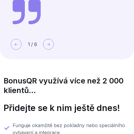
za jejich podporu něco vracíme. Když
se vyskytne problém se skenováním,
můžeme se podívat na kartu historie a
najít problém. Díky BonusQR je náš
věrnostní program mnohem chytřejší a
1
/
6
přehlednější.
BonusQR využívá více než 2 000
klientů...
Přidejte se k nim ještě dnes!
Funguje okamžitě bez pokladny nebo speciálního
vybavení a integrace