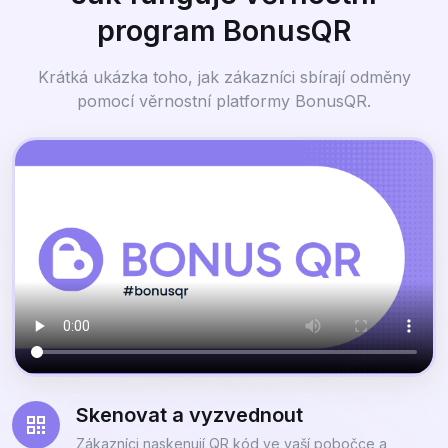
program BonusQR
Krátká ukázka toho, jak zákazníci sbírají odměny
pomocí věrnostní platformy BonusQR.
Skenovat a vyzvednout
Zákazníci naskenují QR kód ve vaší pobočce a