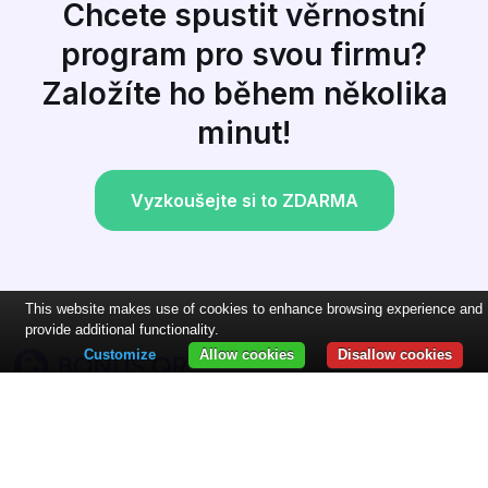
Chcete spustit věrnostní
program pro svou firmu?
Založíte ho během několika
minut!
Vyzkoušejte si to ZDARMA
This website makes use of cookies to enhance browsing experience and
provide additional functionality.
Customize
Allow cookies
Disallow cookies
Věrnostní aplikace pro každou firmu! Umožněte svým
zákazníkům získávat body, kredit, odměny nebo kupony za
nákupy nebo návštěvy. Odměňte je a oni se budou vracet pro
další!