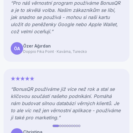
“Pro náš věrnostní program používáme BonusQR
a je to skvělá volba. Našim zákazníkům se líbí,
jak snadno se používá - mohou si naši kartu
uložit do peněženky Google nebo Apple Wallet,
což velmi oceňují.”
Özer Ağırdan
ÖA
Doppio Fika Point · Kavárna, Turecko
“BonusQR používáme již více než rok a stal se
klíčovou součástí našeho podnikání. Pomáhá
nám budovat silnou databázi věrných klientů. Je
to ale víc než jen věrnostní aplikace - používáme
ji také pro marketing.”
Christina