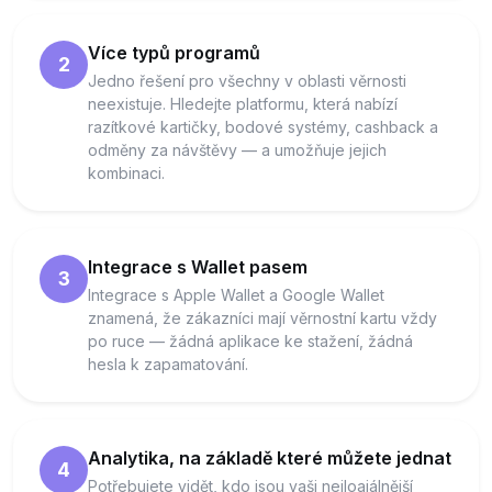
Více typů programů
2
Jedno řešení pro všechny v oblasti věrnosti
neexistuje. Hledejte platformu, která nabízí
razítkové kartičky, bodové systémy, cashback a
odměny za návštěvy — a umožňuje jejich
kombinaci.
Integrace s Wallet pasem
3
Integrace s Apple Wallet a Google Wallet
znamená, že zákazníci mají věrnostní kartu vždy
po ruce — žádná aplikace ke stažení, žádná
hesla k zapamatování.
Analytika, na základě které můžete jednat
4
Potřebujete vidět, kdo jsou vaši nejloajálnější