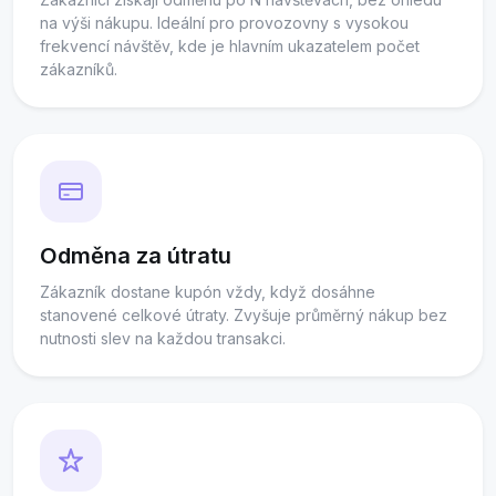
na výši nákupu. Ideální pro provozovny s vysokou
frekvencí návštěv, kde je hlavním ukazatelem počet
zákazníků.
Odměna za útratu
Zákazník dostane kupón vždy, když dosáhne
stanovené celkové útraty. Zvyšuje průměrný nákup bez
nutnosti slev na každou transakci.