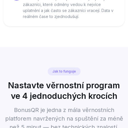
zákazníci, které odměny vedou k nejvíce
uplatnění a jak často se zákazníci vracejí. Data v
reálném čase to zjednodušují.
Jak to funguje
Nastavte věrnostní program
ve 4 jednoduchých krocích
BonusQR je jedna z mála věrnostních
platforem navržených na spuštění za méně
než 5 minut — bez technických znalostí.