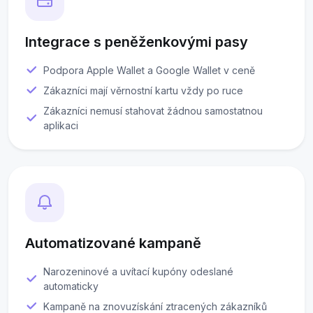
Integrace s peněženkovými pasy
Podpora Apple Wallet a Google Wallet v ceně
Zákazníci mají věrnostní kartu vždy po ruce
Zákazníci nemusí stahovat žádnou samostatnou
aplikaci
Automatizované kampaně
Narozeninové a uvítací kupóny odeslané
automaticky
Kampaně na znovuzískání ztracených zákazníků