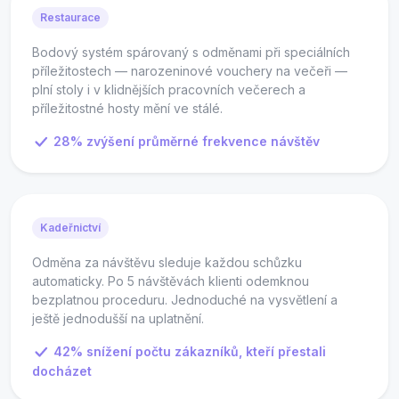
Restaurace
Bodový systém spárovaný s odměnami při speciálních
příležitostech — narozeninové vouchery na večeři —
plní stoly i v klidnějších pracovních večerech a
příležitostné hosty mění ve stálé.
28% zvýšení průměrné frekvence návštěv
Kadeřnictví
Odměna za návštěvu sleduje každou schůzku
automaticky. Po 5 návštěvách klienti odemknou
bezplatnou proceduru. Jednoduché na vysvětlení a
ještě jednodušší na uplatnění.
42% snížení počtu zákazníků, kteří přestali
docházet