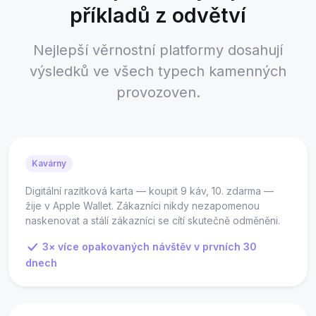
příkladů z odvětví
Nejlepší věrnostní platformy dosahují
výsledků ve všech typech kamenných
provozoven.
Kavárny
Digitální razítková karta — koupit 9 káv, 10. zdarma —
žije v Apple Wallet. Zákazníci nikdy nezapomenou
naskenovat a stálí zákazníci se cítí skutečně odměněni.
3× více opakovaných návštěv v prvních 30
dnech