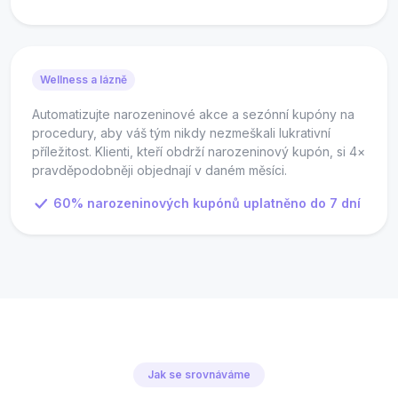
Wellness a lázně
Automatizujte narozeninové akce a sezónní kupóny na
procedury, aby váš tým nikdy nezmeškali lukrativní
příležitost. Klienti, kteří obdrží narozeninový kupón, si 4×
pravděpodobněji objednají v daném měsíci.
60% narozeninových kupónů uplatněno do 7 dní
Jak se srovnáváme