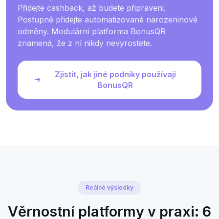
Přidejte cashback, až budete připraveni.
Postupně přidejte automatizované narozeninové
odměny. Modulární platforma BonusQR
znamená, že z ní nikdy nevyrostete.
Zjistit, jak jiné podniky používají
BonusQR
Reálné výsledky
Věrnostní platformy v praxi: 6