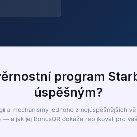
věrnostní program Star
úspěšným?
ii a mechanismy jednoho z nejúspěšnějších v
 — a jak jej BonusQR dokáže replikovat pro vá