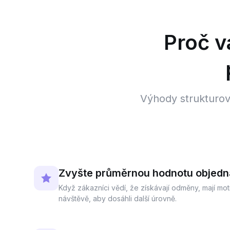
Proč v
Výhody strukturov
Zvyšte průměrnou hodnotu objed
Když zákazníci vědí, že získávají odměny, mají moti
návštěvě, aby dosáhli další úrovně.