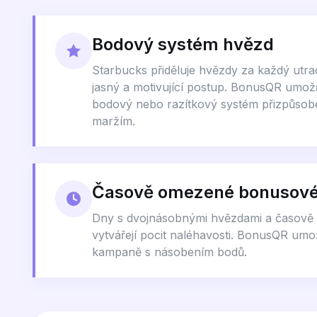
Bodový systém hvězd
Starbucks přiděluje hvězdy za každý utrac
jasný a motivující postup. BonusQR umož
bodový nebo razítkový systém přizpůso
maržím.
Časově omezené bonusové
Dny s dvojnásobnými hvězdami a časov
vytvářejí pocit naléhavosti. BonusQR um
kampaně s násobením bodů.