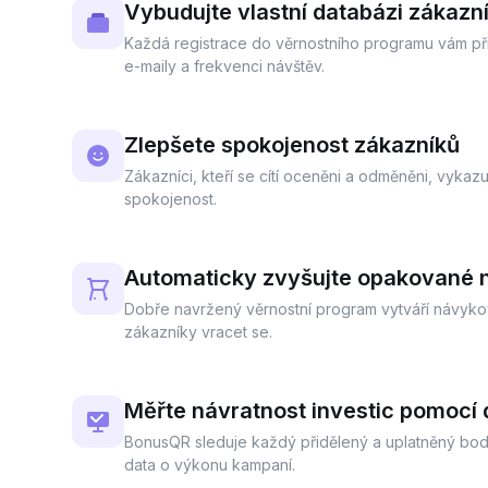
Vybudujte vlastní databázi zákazn
Každá registrace do věrnostního programu vám přin
e-maily a frekvenci návštěv.
Zlepšete spokojenost zákazníků
Zákazníci, kteří se cítí oceněni a odměněni, vykazu
spokojenost.
Automaticky zvyšujte opakované 
Dobře navržený věrnostní program vytváří návyko
zákazníky vracet se.
Měřte návratnost investic pomocí 
BonusQR sleduje každý přidělený a uplatněný bod
data o výkonu kampaní.