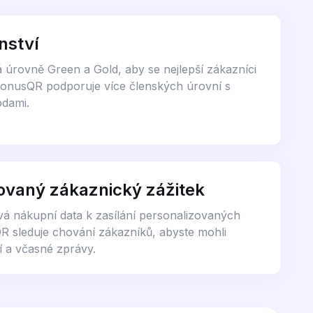
nství
úrovně Green a Gold, aby se nejlepší zákazníci
. BonusQR podporuje více členských úrovní s
odami.
ovaný zákaznický zážitek
á nákupní data k zasílání personalizovaných
R sleduje chování zákazníků, abyste mohli
ní a včasné zprávy.