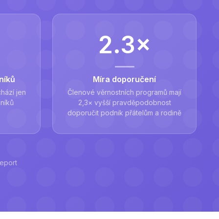
2.3×
níků
Míra doporučení
hází jen
Členové věrnostních programů mají
níků
2,3× vyšší pravděpodobnost
doporučit podnik přátelům a rodině
Report