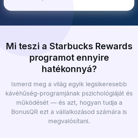
Mi teszi a Starbucks Rewards
programot ennyire
hatékonnyá?
Ismerd meg a világ egyik legsikeresebb
kávéhűség-programjának pszichológiáját és
működését — és azt, hogyan tudja a
BonusQR ezt a vállalkozásod számára is
megvalósítani.