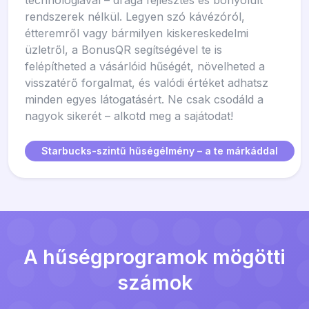
technológiával – drága fejlesztés és bonyolult
rendszerek nélkül. Legyen szó kávézóról,
étteremről vagy bármilyen kiskereskedelmi
üzletről, a BonusQR segítségével te is
felépítheted a vásárlóid hűségét, növelheted a
visszatérő forgalmat, és valódi értéket adhatsz
minden egyes látogatásért. Ne csak csodáld a
nagyok sikerét – alkotd meg a sajátodat!
Starbucks-szintű hűségélmény – a te márkáddal
A hűségprogramok mögötti
számok