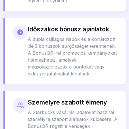
egyedi előnyökkel.
Időszakos bónusz ajánlatok
A dupla csillagos napok és a korlátozott
idejű bónuszok sürgősséget teremtenek.
A BonusQR-rel promóciós kampányokat
ütemezhetsz, amelyek
megsokszorozzák a pontokat vagy
exkluzív jutalmakat kínálnak.
Személyre szabott élmény
A Starbucks vásárlási adatokat használ
személyre szabott ajánlatok küldésére. A
BonusQR rögzíti a vendégek