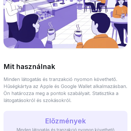
Mit használnak
Minden látogatás és tranzakció nyomon követhető.
Hűségkártya az Apple és Google Wallet alkalmazásban.
Ön határozza meg a pontok szabályait. Statisztika a
látogatásokról és szokásokról.
Előzmények
Minden látogatás és tranzakció nyomon követhető