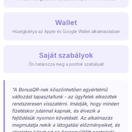
Wallet
Hűségkártya az Apple és Google Wallet alkalmazásban
Saját szabályok
Ön határozza meg a pontok szabályait
"A BonusQR-nek köszönhetően egyértelmű
változást tapasztaltunk - az ügyfelek elkezdtek
rendszeresen visszatérni. Imádják, hogy minden
fizetéskor jutalmat kapnak, és élvezik a
fejlődésük nyomon követését. Az alkalmazás
megmutatja nekik a látogatási előzményeiket, és