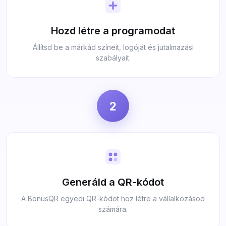
Hozd létre a programodat
Állítsd be a márkád színeit, logóját és jutalmazási
szabályait.
2
Generáld a QR-kódot
A BonusQR egyedi QR-kódot hoz létre a vállalkozásod
számára.