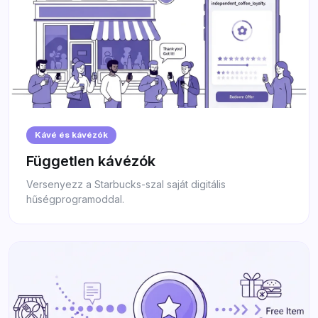
Kávé és kávézók
Független kávézók
Versenyezz a Starbucks-szal saját digitális
hűségprogramoddal.