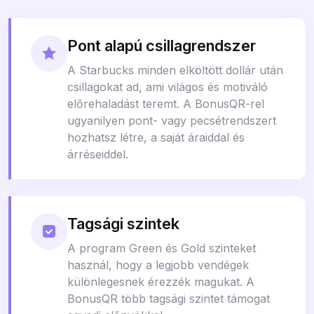
Pont alapú csillagrendszer
A Starbucks minden elköltött dollár után
csillagokat ad, ami világos és motiváló
előrehaladást teremt. A BonusQR-rel
ugyanilyen pont- vagy pecsétrendszert
hozhatsz létre, a saját áraiddal és
árréseiddel.
Tagsági szintek
A program Green és Gold szinteket
használ, hogy a legjobb vendégek
különlegesnek érezzék magukat. A
BonusQR több tagsági szintet támogat