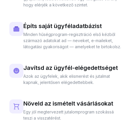
hogy elérjék a következő szintet.
Építs saját ügyféladatbázist
Minden hűségprogram-regisztráció első kézből
származó adatokat ad — neveket, e-maileket,
látogatási gyakoriságot — amelyeket te birtokolsz.
Javítsd az ügyfél-elégedettséget
Azok az ügyfelek, akik elismerést és jutalmat
kapnak, jelentősen elégedettebbek.
Növeld az ismételt vásárlásokat
Egy jól megtervezett jutalomprogram szokássá
teszi a visszatérést.