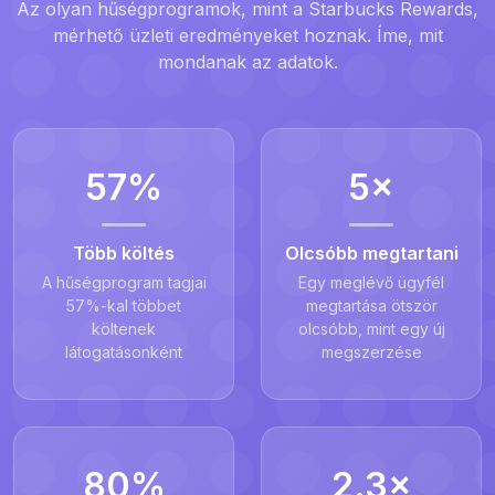
Az olyan hűségprogramok, mint a Starbucks Rewards,
mérhető üzleti eredményeket hoznak. Íme, mit
mondanak az adatok.
57%
5×
Több költés
Olcsóbb megtartani
A hűségprogram tagjai
Egy meglévő ügyfél
57%-kal többet
megtartása ötször
költenek
olcsóbb, mint egy új
látogatásonként
megszerzése
80%
2.3×