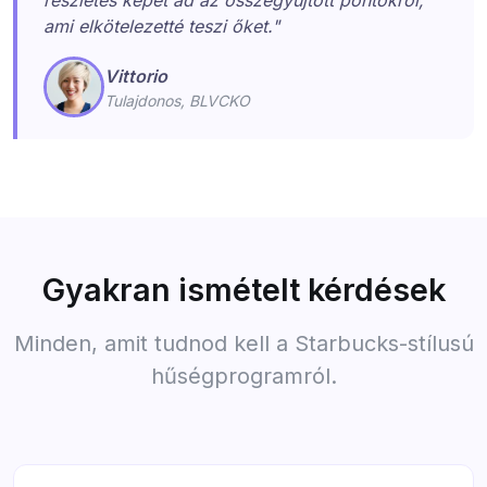
részletes képet ad az összegyűjtött pontokról,
ami elkötelezetté teszi őket."
Vittorio
Tulajdonos, BLVCKO
Gyakran ismételt kérdések
Minden, amit tudnod kell a Starbucks-stílusú
hűségprogramról.