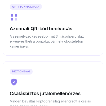
QR TECHNOLÓGIA
Azonnali QR-kód beolvasás
A személyzet kevesebb mint 3 másodperc alatt
érvényesítheti a pontokat bármely okostelefon
kamerájával.
BIZTONSÁG
Csalásbiztos jutalomellenőrzés
Minden beváltás kriptográfiailag ellenőrzött a csalás