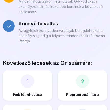
Minden látogatáskor megmutatják QR-kódjukat a
személyzetnek, és közelebb kerülnek a következő
jutalomhoz.
Könnyű beváltás
Az ügyfelek könnyedén válthatják be a jutalmakat, a
személyzet pedig a folyamat minden részletét tisztán
láthatja.
Következő lépések az Ön számára:
1
2
Fiók létrehozása
Program beállítása