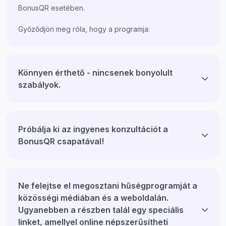
BonusQR esetében.
Győződjön meg róla, hogy a programja:
Könnyen érthető - nincsenek bonyolult
szabályok.
Próbálja ki az ingyenes konzultációt a
BonusQR csapatával!
Ne felejtse el megosztani hűségprogramját a
közösségi médiában és a weboldalán.
Ugyanebben a részben talál egy speciális
linket, amellyel online népszerűsítheti