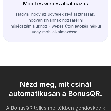
Mobil és webes alkalmazás
Hagyja, hogy az ügyfelek kiválaszthassák,
hogyan kívánnak hozzáférni
hűségszámlájukhoz - webes úton letöltés nélkül
vagy mobilalkalmazással.
Nézd meg, mit csinál
automatikusan a BonusQR.
A BonusQR teljes mértékben gondoskodik