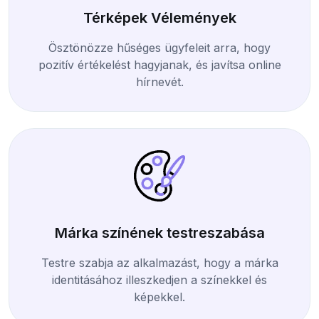
Térképek Vélemények
Ösztönözze hűséges ügyfeleit arra, hogy
pozitív értékelést hagyjanak, és javítsa online
hírnevét.
Márka színének testreszabása
Testre szabja az alkalmazást, hogy a márka
identitásához illeszkedjen a színekkel és
képekkel.