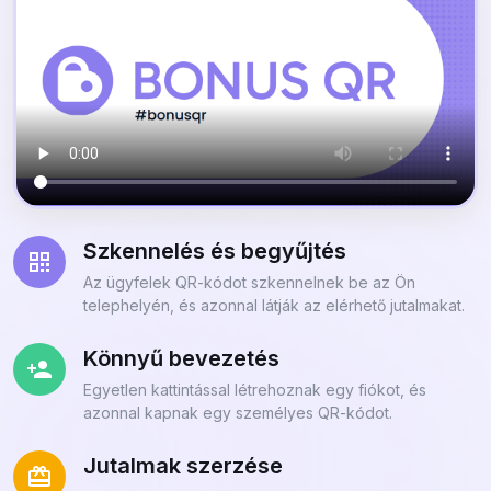
Szkennelés és begyűjtés
Az ügyfelek QR-kódot szkennelnek be az Ön
telephelyén, és azonnal látják az elérhető jutalmakat.
Könnyű bevezetés
Egyetlen kattintással létrehoznak egy fiókot, és
azonnal kapnak egy személyes QR-kódot.
Jutalmak szerzése