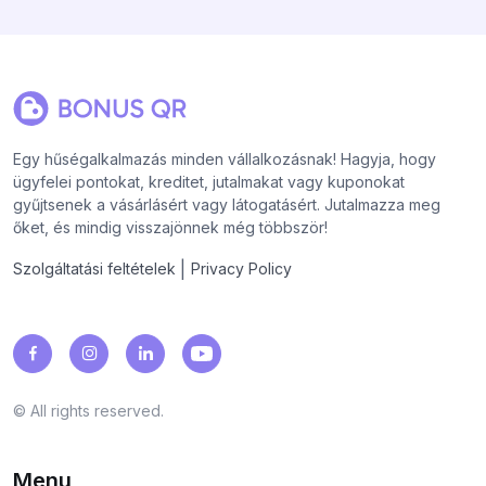
Egy hűségalkalmazás minden vállalkozásnak! Hagyja, hogy
ügyfelei pontokat, kreditet, jutalmakat vagy kuponokat
gyűjtsenek a vásárlásért vagy látogatásért. Jutalmazza meg
őket, és mindig visszajönnek még többször!
|
Szolgáltatási feltételek
Privacy Policy
© All rights reserved.
Menu