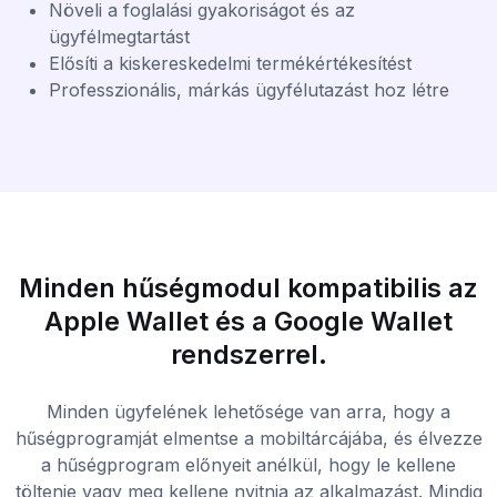
Növeli a foglalási gyakoriságot és az
ügyfélmegtartást
Elősíti a kiskereskedelmi termékértékesítést
Professzionális, márkás ügyfélutazást hoz létre
Minden hűségmodul kompatibilis az
Apple Wallet és a Google Wallet
rendszerrel.
Minden ügyfelének lehetősége van arra, hogy a
hűségprogramját elmentse a mobiltárcájába, és élvezze
a hűségprogram előnyeit anélkül, hogy le kellene
töltenie vagy meg kellene nyitnia az alkalmazást. Mindig