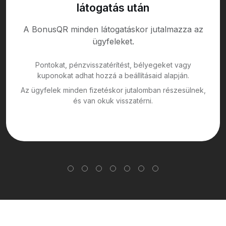
látogatás után
A BonusQR minden látogatáskor jutalmazza az
ügyfeleket.
Pontokat, pénzvisszatérítést, bélyegeket vagy
kuponokat adhat hozzá a beállításaid alapján.
Az ügyfelek minden fizetéskor jutalomban részesülnek,
és van okuk visszatérni.