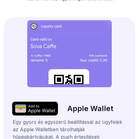
Apple Wallet
Egy gyors és egyszerű beállítással az ügyfelek
az Apple Walletben tárolhatják
hűségkártyájukat. A push értesítések