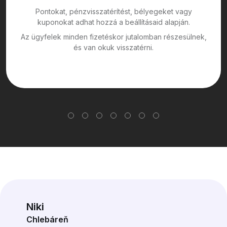
Pontokat, pénzvisszatérítést, bélyegeket vagy
kuponokat adhat hozzá a beállításaid alapján.
Az ügyfelek minden fizetéskor jutalomban részesülnek,
és van okuk visszatérni.
Niki
Chlebáreň