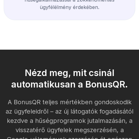
ügyfélélmény érdekében.
Nézd meg, mit csinál
automatikusan a BonusQR.
A BonusQR teljes mértékben gondoskodik
az ügyfeleidről – az új látogatók fogadásától
kezdve a hűségprogramok jutalmazásán, a
visszatérő ügyfelek megszerzésén, a