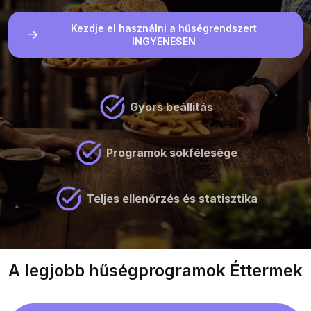
Kezdje el használni a hűségrendszert
INGYENESEN
Gyors beállítás
Programok sokfélesége
Teljes ellenőrzés és statisztika
A legjobb hűségprogramok Éttermek