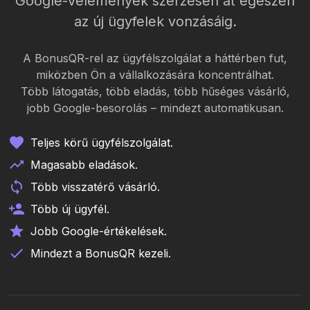
Google-vélemények szerzésén át egészen
az új ügyfelek vonzásáig.
A BonusQR-rel az ügyfélszolgálat a háttérben fut,
miközben Ön a vállalkozására koncentrálhat.
Több látogatás, több eladás, több hűséges vásárló,
jobb Google-besorolás – mindezt automatikusan.
Teljes körű ügyfélszolgálat.
Magasabb eladások.
Több visszatérő vásárló.
Több új ügyfél.
Jobb Google-értékelések.
Mindezt a BonusQR kezeli.