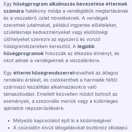
Egy
hűségprogram alkalmazás bevezetése éttermek
számára
hatékony módja a vendéglátók megtartásának
és a visszatérő üzlet növelésének. A vendégek
szeretnek jutalmakat, például ingyenes előételeket,
születésnapi kedvezményeket vagy elsőbbségi
ülőhelyeket szerezni az egyszerű és vonzó
hűségrendszereken keresztül. A
legjobb
hűségprogramok
fokozzák az étkezési élményt, és
okot adnak a vendégeknek a visszatérésre.
Egy
éttermi hűségrendszerrel
növelheti az átlagos
rendelési értéket, és csökkentheti a harmadik féltől
származó kiszállítási alkalmazásokra való
támaszkodást. Emellett közvetlen módot biztosít az
események, a szezonális menük vagy a különleges
ajánlatok népszerűsítésére.
Mélyebb kapcsolatot épít ki a közönségével
A csúcsidőn kívüli látogatásokat ösztönöz időalapú