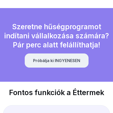
Szeretne hűségprogramot
indítani vállalkozása számára?
Pár perc alatt felállíthatja!
Próbálja ki INGYENESEN
Fontos funkciók a Éttermek