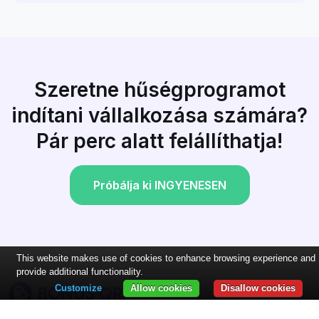
Szeretne hűségprogramot
indítani vállalkozása számára?
Pár perc alatt felállíthatja!
Próbálja ki INGYENESEN
This website makes use of cookies to enhance browsing experience and
provide additional functionality.
Customize
Allow cookies
Disallow cookies