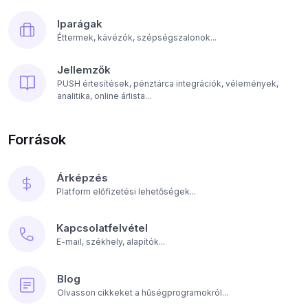
Iparágak
Éttermek, kávézók, szépségszalonok...
Jellemzők
PUSH értesítések, pénztárca integrációk, vélemények,
analitika, online árlista...
Források
Árképzés
Platform előfizetési lehetőségek...
Kapcsolatfelvétel
E-mail, székhely, alapítók...
Blog
Olvasson cikkeket a hűségprogramokról...