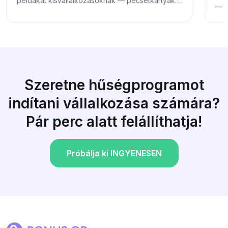
példákat kisvállalkozásoknak — pecsétkártyák,
— P
pontrendszerek, cashback és szintezett
márk
jutalmak.
Szeretne hűségprogramot
indítani vállalkozása számára?
Pár perc alatt felállíthatja!
Próbálja ki INGYENESEN