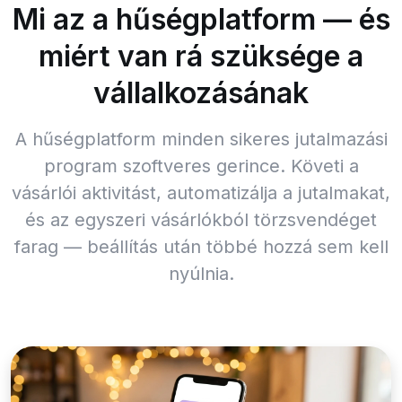
Mi az a hűségplatform — és
miért van rá szüksége a
vállalkozásának
A hűségplatform minden sikeres jutalmazási
program szoftveres gerince. Követi a
vásárlói aktivitást, automatizálja a jutalmakat,
és az egyszeri vásárlókból törzsvendéget
farag — beállítás után többé hozzá sem kell
nyúlnia.