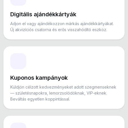
Digitális ajándékkártyák
Adjon el vagy ajándékozzon márkás ajándékkártyákat.
Új akvizíciós csatorna és erős visszahódító eszköz.
Kuponos kampányok
Küldjön célzott kedvezményeket adott szegmenseknek
— születésnapokra, lemorzsolódóknak, VIP-eknek.
Beváltás egyetlen koppintással.