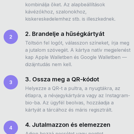
kombinálja őket. Az alapbeállítások
kávézókhoz, szalonokhoz,
kiskereskedelemhez stb. is illeszkednek.
2. Brandelje a hűségkártyát
2
Töltsön fel logót, válasszon színeket, írja meg
a jutalom szövegét. A kártya natív megjelenést
kap Apple Walletben és Google Walletben —
dizájntudás nem kell.
3. Ossza meg a QR-kódot
3
Helyezze a QR-t a pultra, a nyugtákra, az
étlapra, a névjegykártyára vagy az Instagram-
bio-ba. Az ügyfél beolvas, hozzáadja a
kártyát a tárcához és máris regisztrált.
4. Jutalmazzon és elemezzen
4
Adjon hozzá pecsétet vagy pontot