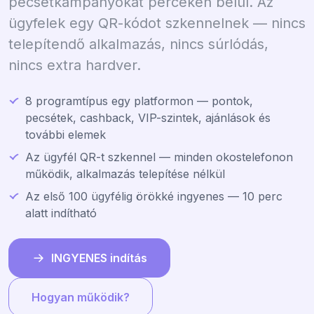
pecsétkampányokat perceken belül. Az
ügyfelek egy QR-kódot szkennelnek — nincs
telepítendő alkalmazás, nincs súrlódás,
nincs extra hardver.
8 programtípus egy platformon — pontok,
pecsétek, cashback, VIP-szintek, ajánlások és
további elemek
Az ügyfél QR-t szkennel — minden okostelefonon
működik, alkalmazás telepítése nélkül
Az első 100 ügyfélig örökké ingyenes — 10 perc
alatt indítható
INGYENES indítás
Hogyan működik?