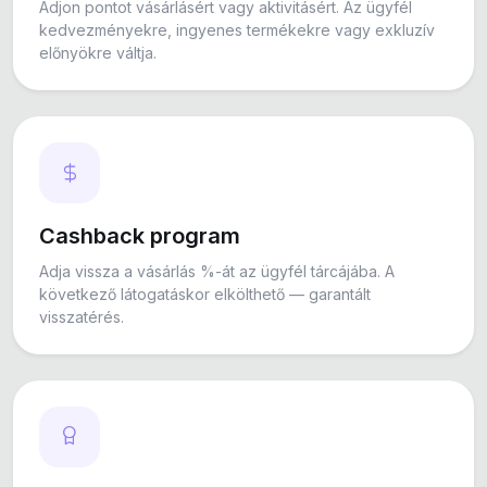
Adjon pontot vásárlásért vagy aktivitásért. Az ügyfél
kedvezményekre, ingyenes termékekre vagy exkluzív
előnyökre váltja.
Cashback program
Adja vissza a vásárlás %-át az ügyfél tárcájába. A
következő látogatáskor elkölthető — garantált
visszatérés.