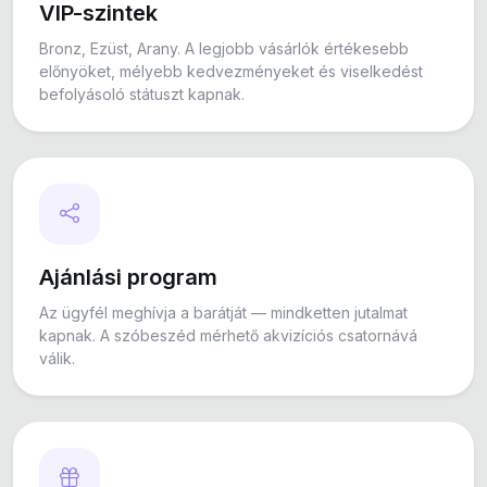
VIP-szintek
Bronz, Ezüst, Arany. A legjobb vásárlók értékesebb
előnyöket, mélyebb kedvezményeket és viselkedést
befolyásoló státuszt kapnak.
Ajánlási program
Az ügyfél meghívja a barátját — mindketten jutalmat
kapnak. A szóbeszéd mérhető akvizíciós csatornává
válik.