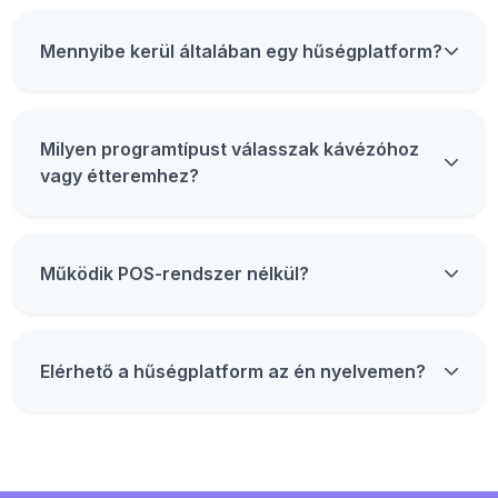
Mennyibe kerül általában egy hűségplatform?
Milyen programtípust válasszak kávézóhoz
vagy étteremhez?
Működik POS-rendszer nélkül?
Elérhető a hűségplatform az én nyelvemen?