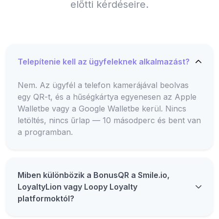
előtti kérdéseire.
Telepítenie kell az ügyfeleknek alkalmazást?
Nem. Az ügyfél a telefon kamerájával beolvas
egy QR-t, és a hűségkártya egyenesen az Apple
Walletbe vagy a Google Walletbe kerül. Nincs
letöltés, nincs űrlap — 10 másodperc és bent van
a programban.
Miben különbözik a BonusQR a Smile.io,
LoyaltyLion vagy Loopy Loyalty
platformoktól?