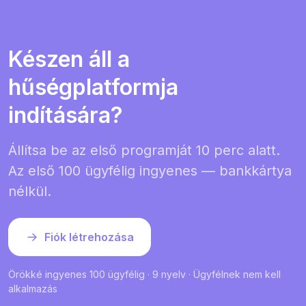
Készen áll a
hűségplatformja
indítására?
Állítsa be az első programját 10 perc alatt.
Az első 100 ügyfélig ingyenes — bankkártya
nélkül.
Fiók létrehozása
Örökké ingyenes 100 ügyfélig · 9 nyelv · Ügyfélnek nem kell
alkalmazás