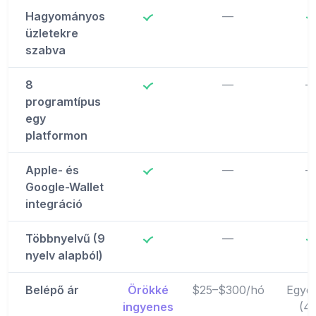
Hagyományos
—
üzletekre
szabva
8
—
programtípus
egy
platformon
Apple- és
—
Google-Wallet
integráció
Többnyelvű (9
—
nyelv alapból)
Belépő ár
Örökké
$25–$300/hó
Egyed
ingyenes
(4