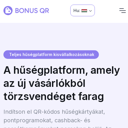
Hu:
Teljes hűségplatform kisvállalkozásoknak
A hűségplatform, amely
az új vásárlókból
törzsvendéget farag
Indítson el QR-kódos hűségkártyákat,
pontprogramokat, cashback- és