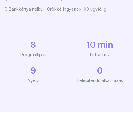
Bankkártya nélkül · Örökké ingyenes 100 ügyfélig
8
10 min
Programtípus
Indításhoz
9
0
Nyelv
Telepítendő alkalmazás