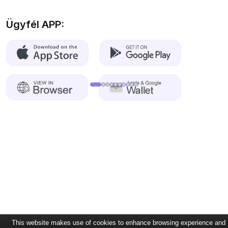
Ügyfél APP:
This website makes use of cookies to enhance browsing experience and