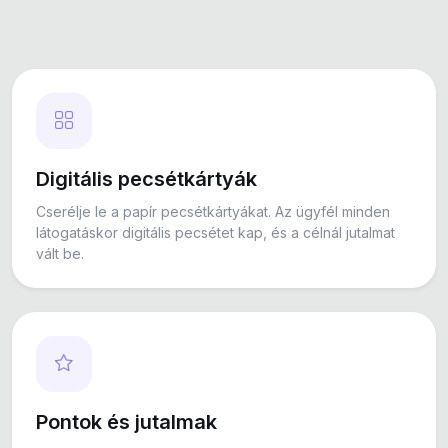
Digitális pecsétkártyák
Cserélje le a papír pecsétkártyákat. Az ügyfél minden
látogatáskor digitális pecsétet kap, és a célnál jutalmat
vált be.
Pontok és jutalmak