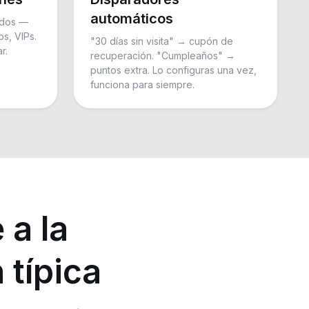
automáticos
ados —
os, VIPs.
"30 días sin visita" → cupón de
r.
recuperación. "Cumpleaños" →
puntos extra. Lo configuras una vez,
funciona para siempre.
 a la
 típica