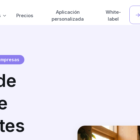
Aplicación
White-
s
Precios
personalizada
label
 empresas
de
e
tes