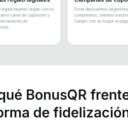
regala tarjetas regalo con tu
Envía descuentos segment
uevo canal de captación y
cumpleaños, clientes inactiv
herramienta de
Canjeo con un toque al paga
ción.
qué BonusQR frente
orma de fidelización