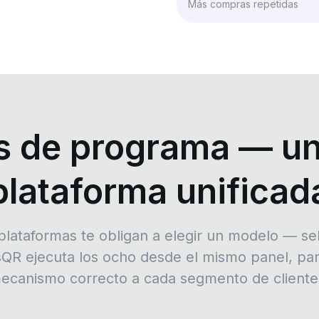
Más compras repetidas
os de programa — un
plataforma unificad
plataformas te obligan a elegir un modelo — se
QR ejecuta los ocho desde el mismo panel, par
ecanismo correcto a cada segmento de cliente