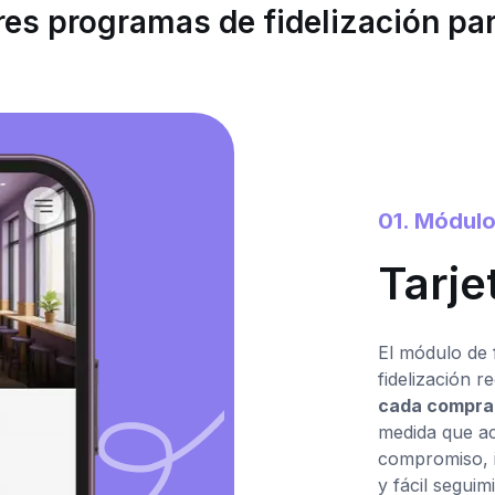
es programas de fidelización pa
01. Módulo
Tarje
El módulo de f
fidelización 
cada compra
medida que ac
compromiso, i
y fácil seguim