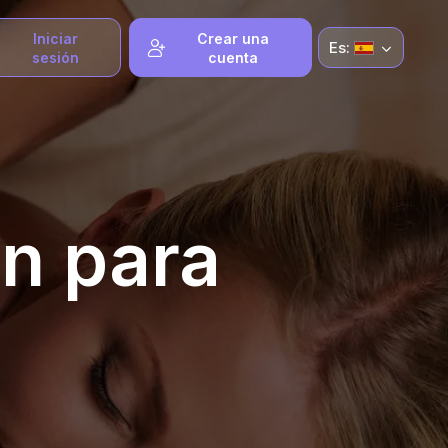
Iniciar
Crear una
Es:
sesión
cuenta
ón para