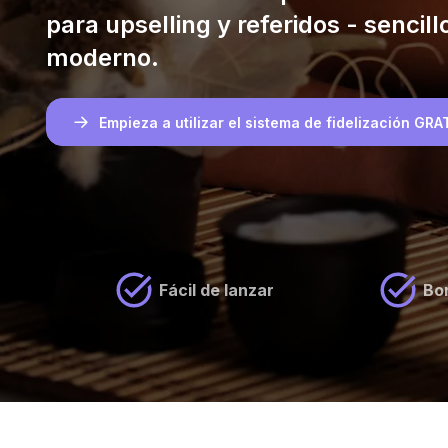
para upselling y referidos - sencill
moderno.
Empieza a utilizar el sistema de fidelización GRA
Fácil de lanzar
Bo