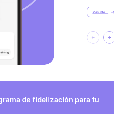
Más info...
grama de fidelización para tu