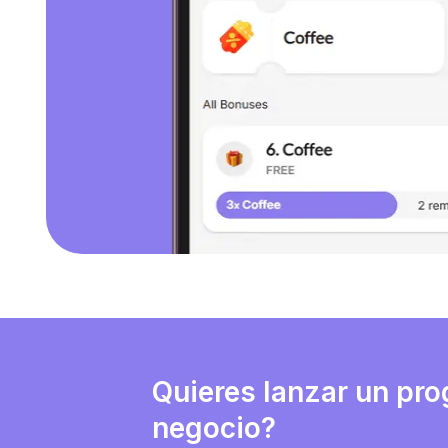
Quieres lanzar un pro
negocio?