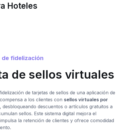
ra Hoteles
 de fidelización
0
ta de sellos virtuales
idelización de tarjetas de sellos de una aplicación de
El
recompensa a los clientes con
sellos virtuales por
g
, desbloqueando descuentos o artículos gratuitos a
de
umulan sellos. Este sistema digital mejora el
c
mpulsa la retención de clientes y ofrece comodidad
c
iento.