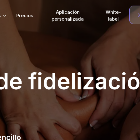
Aplicación
White-
s
Precios
personalizada
label
de fidelizaci
ncillo