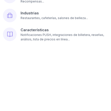
Recompensas...
Industrias
Restaurantes, cafeterías, salones de belleza...
Características
Notificaciones PUSH, integraciones de billetera, reseñas,
análisis, lista de precios en línea...
Recursos
Precios
Opciones de suscripción a la plataforma...
Contacte con nosotros
E-mail, Sede, Fundadores...
Blog
Leer artículos sobre programas de fidelización...