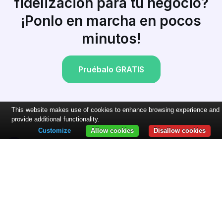
fidelización para tu negocio?
¡Ponlo en marcha en pocos
minutos!
Pruébalo GRATIS
This website makes use of cookies to enhance browsing experience and
provide additional functionality.
Customize
Allow cookies
Disallow cookies
Una aplicación de fidelización para cada negocio Deje que sus
clientes ganen puntos, crédito, recompensas o cupones por
comprar o visitar. Recompénselos y volverán a por más.
|
Condiciones del servicio
Privacy Policy