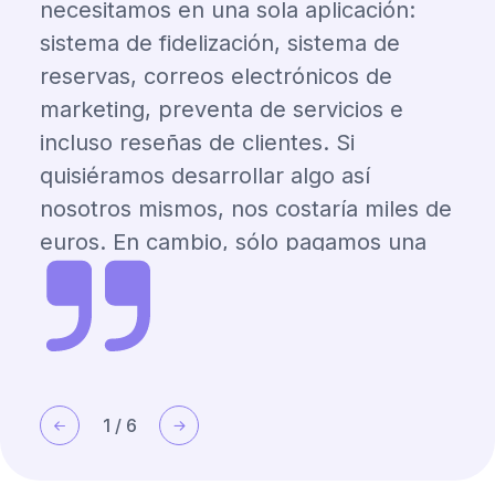
necesitamos en una sola aplicación:
sistema de fidelización, sistema de
reservas, correos electrónicos de
marketing, preventa de servicios e
incluso reseñas de clientes. Si
quisiéramos desarrollar algo así
nosotros mismos, nos costaría miles de
euros. En cambio, sólo pagamos una
suscripción mensual y podemos
gestionarlo todo por nuestra cuenta. Es
increíblemente flexible y fácil de usar,
sin necesidad de contactar con el
servicio de asistencia. Nos encanta la
1
/
6
libertad que nos da.