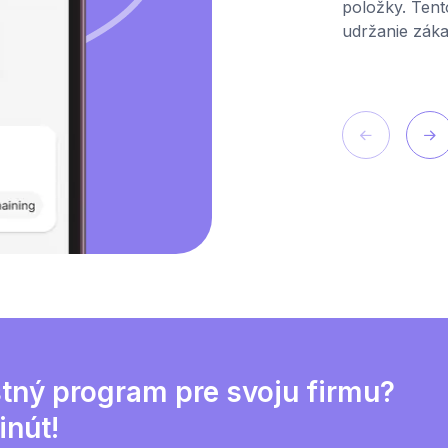
položky. Tent
udržanie záka
Viac informácií
stný program pre svoju firmu?
inút!