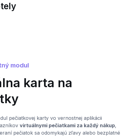
tely
tný modul
0
álna karta na
tky
V
b
h
ul pečiatkovej karty vo vernostnej aplikácii
r
kazníkov
virtuálnymi pečiatkami za každý nákup
,
s
ieraní pečiatok sa odomykajú zľavy alebo bezplatné