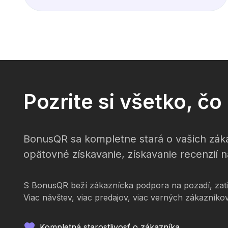
Pozrite si všetko, č
BonusQR sa kompletne stará o vašich záka
opätovné získavanie, získavanie recenzií n
S BonusQR beží zákaznícka podpora na pozadí, zatiaľ
Viac návštev, viac predajov, viac verných zákazníkov
Kompletná starostlivosť o zákazníka.