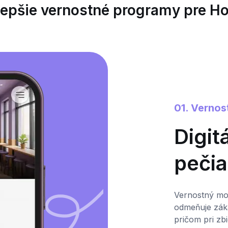
lepšie vernostné programy pre Ho
01. Vernos
Digit
pečia
Vernostný mod
odmeňuje zá
pričom pri zb