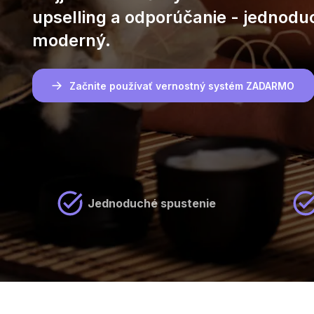
upselling a odporúčanie - jednodu
moderný.
Začnite používať vernostný systém ZADARMO
Jednoduché spustenie