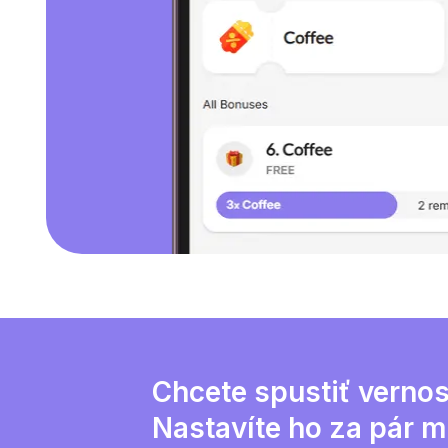
Chcete spustiť verno
Nastavíte ho za pár m