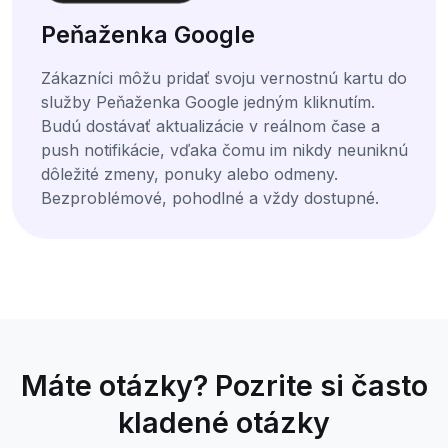
Peňaženka Google
Zákazníci môžu pridať svoju vernostnú kartu do
služby Peňaženka Google jedným kliknutím.
Budú dostávať aktualizácie v reálnom čase a
push notifikácie, vďaka čomu im nikdy neuniknú
dôležité zmeny, ponuky alebo odmeny.
Bezproblémové, pohodlné a vždy dostupné.
Máte otázky? Pozrite si často
kladené otázky