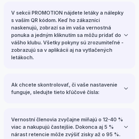
V sekcii PROMOTION nájdete letáky a nálepky
s vaším QR kódom. Keď ho zákazníci
naskenujú, zobrazí sa im vaša vernostná
ponuka a jedným kliknutím sa môžu pridať do
vášho klubu. Všetky pokyny sú zrozumiteľné -
zobrazujú sa v aplikácii aj na vytlačených
letákoch.
Ak chcete skontrolovať, či vaše nastavenie
funguje, sledujte tieto kľúčové čísla:
Vernostní členovia zvyčajne míňajú o 12-40 %
viac a nakupujú častejšie. Dokonca aj 5 %
nárast retencie môže zvýšiť zisky až o 95 %.