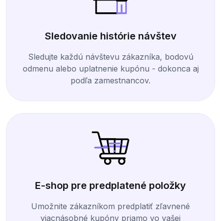
Sledovanie histórie návštev
Sledujte každú návštevu zákazníka, bodovú
odmenu alebo uplatnenie kupónu - dokonca aj
podľa zamestnancov.
E-shop pre predplatené položky
Umožnite zákazníkom predplatiť zľavnené
viacnásobné kupóny priamo vo vašej