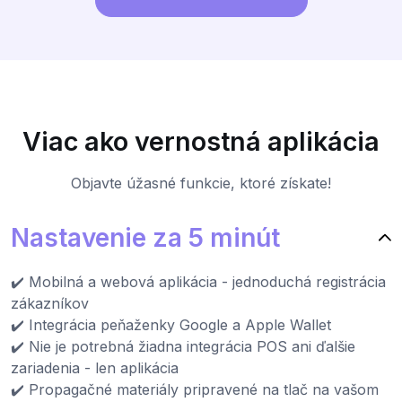
Viac ako vernostná aplikácia
Objavte úžasné funkcie, ktoré získate!
Nastavenie za 5 minút
✔️ Mobilná a webová aplikácia - jednoduchá registrácia
zákazníkov
✔️ Integrácia peňaženky Google a Apple Wallet
✔️ Nie je potrebná žiadna integrácia POS ani ďalšie
zariadenia - len aplikácia
✔️ Propagačné materiály pripravené na tlač na vašom