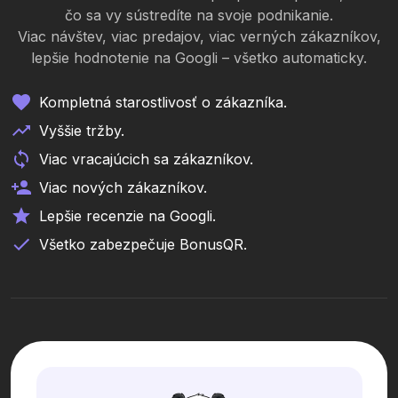
čo sa vy sústredíte na svoje podnikanie.
Viac návštev, viac predajov, viac verných zákazníkov,
lepšie hodnotenie na Googli – všetko automaticky.
Kompletná starostlivosť o zákazníka.
Vyššie tržby.
Viac vracajúcich sa zákazníkov.
Viac nových zákazníkov.
Lepšie recenzie na Googli.
Všetko zabezpečuje BonusQR.