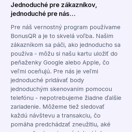
Jednoduché pre zákazníkov,
jednoduché pre nás...
Pre náš vernostný program používame
BonusQR a je to skvelá voľba. Našim
zákazníkom sa páči, ako jednoducho sa
používa - môžu si našu kartu uložiť do
peňaženky Google alebo Apple, čo
veľmi oceňujú. Pre nás je veľmi
jednoduché pridávať body
jednoduchým skenovaním pomocou
telefónu - nepotrebujeme žiadne ďalšie
zariadenie. Môžeme tiež sledovať
každú návštevu a transakciu, čo
pomáha predchádzať zneužitiu, aké