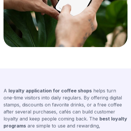
A
loyalty application for coffee shops
helps turn
one-time visitors into daily regulars. By offering digital
stamps, discounts on favorite drinks, or a free coffee
after several purchases, cafés can build customer
loyalty and keep people coming back. The
best loyalty
programs
are simple to use and rewarding,