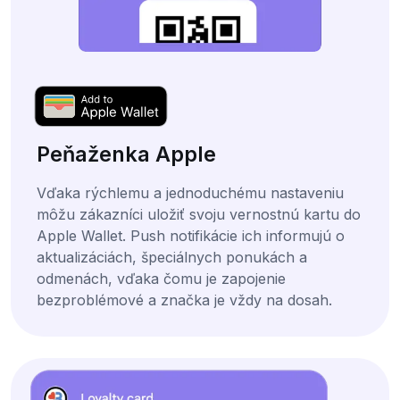
Peňaženka Apple
Vďaka rýchlemu a jednoduchému nastaveniu
môžu zákazníci uložiť svoju vernostnú kartu do
Apple Wallet. Push notifikácie ich informujú o
aktualizáciách, špeciálnych ponukách a
odmenách, vďaka čomu je zapojenie
bezproblémové a značka je vždy na dosah.