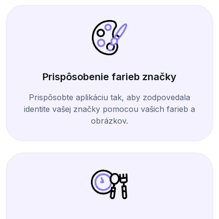
Prispôsobenie farieb značky
Prispôsobte aplikáciu tak, aby zodpovedala
identite vašej značky pomocou vašich farieb a
obrázkov.