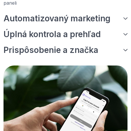
paneli
Automatizovaný marketing
Úplná kontrola a prehľad
Prispôsobenie a značka