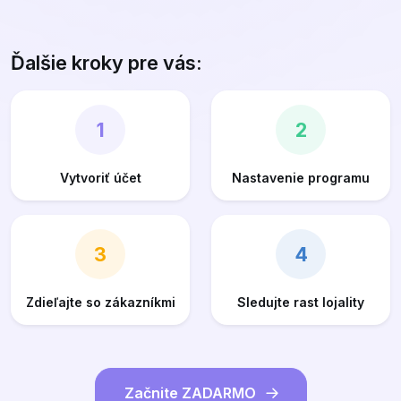
Ďalšie kroky pre vás:
1
2
Vytvoriť účet
Nastavenie programu
3
4
Zdieľajte so zákazníkmi
Sledujte rast lojality
Začnite ZADARMO