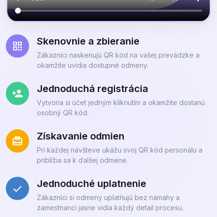
Skenovnie a zbieranie
Zákazníci naskenujú QR kód na vašej prevádzke a
okamžite uvidia dostupné odmeny.
Jednoduchá registrácia
Vytvoria si účet jedným kliknutím a okamžite dostanú
osobný QR kód.
Získavanie odmien
Pri každej návšteve ukážu svoj QR kód personálu a
priblížia sa k ďalšej odmene.
Jednoduché uplatnenie
Zákazníci si odmeny uplatňujú bez námahy a
zamestnanci jasne vidia každý detail procesu.