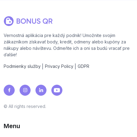
Vernostná aplikácia pre každý podnik! Umožnite svojim
zákazníkom získavať body, kredit, odmeny alebo kupóny za
nákupy alebo návštevu. Odmeňte ich a oni sa budú vracať pre
ďalšie!
|
|
Podmienky služby
Privacy Policy
GDPR
© All rights reserved.
Menu