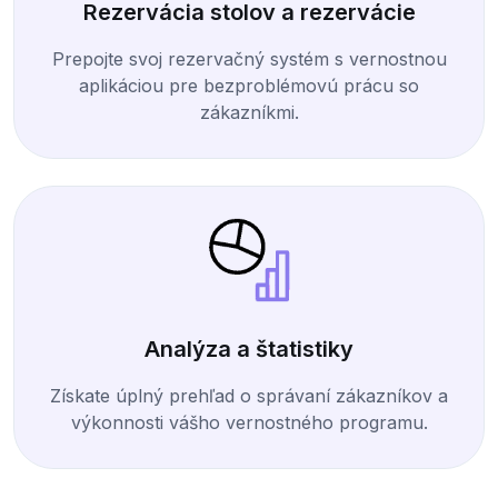
Rezervácia stolov a rezervácie
Prepojte svoj rezervačný systém s vernostnou
aplikáciou pre bezproblémovú prácu so
zákazníkmi.
Analýza a štatistiky
Získate úplný prehľad o správaní zákazníkov a
výkonnosti vášho vernostného programu.