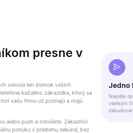
níkom presne v
Jedno k
ch oslovia len zlomok vašich
 telefóne každého zákazníka, ktorý sa
Napíšte sp
torí vašu firmu už poznajú a majú
všetkým č
zabudovaný
ku alebo push a odošlete. Zákazníci
iálnu ponuku v priebehu sekúnd, bez