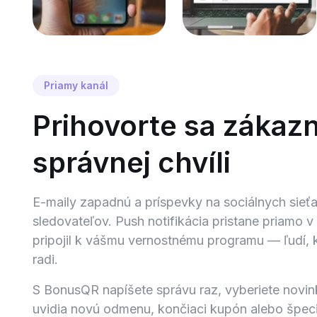
Priamy kanál
Prihovorte sa zákaz
správnej chvíli
E-maily zapadnú a príspevky na sociálnych sieťa
sledovateľov. Push notifikácia pristane priamo v
pripojil k vášmu vernostnému programu — ľudí, k
radi.
S BonusQR napíšete správu raz, vyberiete novin
uvidia novú odmenu, končiaci kupón alebo špec