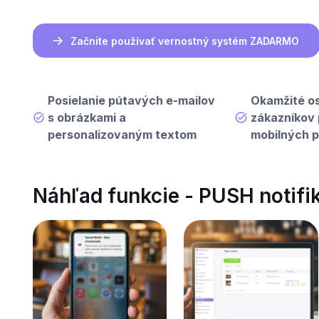
Začnite používať vernostný systém ZADARMO
Posielanie pútavých e-mailov
Okamžité os
s obrázkami a
zákazníkov
personalizovaným textom
mobilných pu
Náhľad funkcie - PUSH notifik