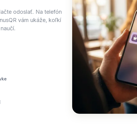
lačte odoslať. Na telefón
onusQR vám ukáže, koľkí
 naučí.
vke
í