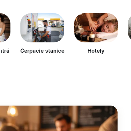
Čerpacie stanice
Hotely
Mal