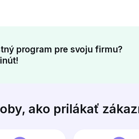
stný program pre svoju firmu?
inút!
oby, ako prilákať záka