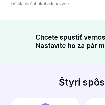
inštalácie čohokoľvek navyše.
Chcete spustiť verno
Nastavíte ho za pár m
Štyri spôs