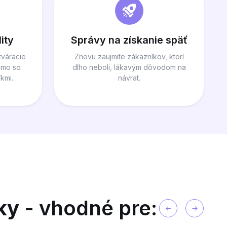
ity
Správy na získanie späť
tváracie
Znovu zaujmite zákazníkov, ktorí
iamo so
dlho neboli, lákavým dôvodom na
kmi.
návrat.
ky
- vhodné pre: