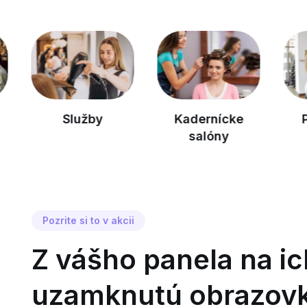
Služby
Kadernícke
Posil
salóny
Pozrite si to v akcii
Z vášho panela na ic
uzamknutú obrazov