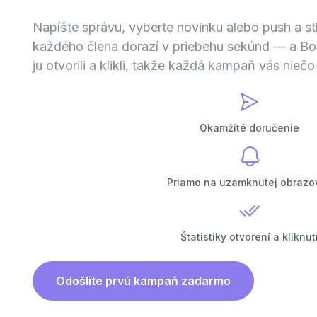
Napíšte správu, vyberte novinku alebo push a st
každého člena dorazí v priebehu sekúnd — a B
ju otvorili a klikli, takže každá kampaň vás niečo
Okamžité doručenie
Priamo na uzamknutej obrazo
Štatistiky otvorení a kliknut
Odošlite prvú kampaň zadarmo