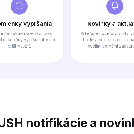
omienky vypršania
Novinky a aktual
hnite zákazníkov skôr, ako
Zdieľajte nové produkty, o
ebo kupóny vypršia, aby ich
hodiny alebo udalosti pr
prišli využiť.
svojimi vernými zákazní
USH notifikácie a novin