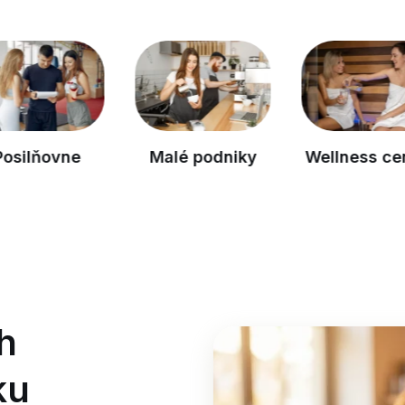
ňovne
Malé podniky
Wellness centrá
h
ku