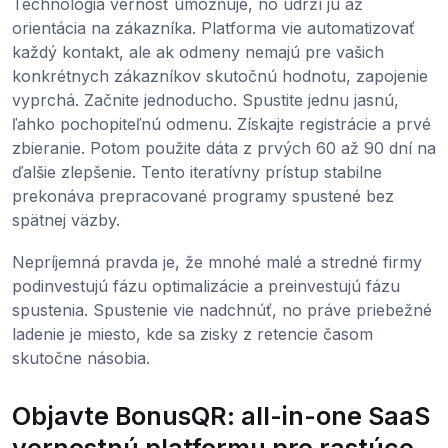
Technológia vernosť umožňuje, no udrží ju až
orientácia na zákazníka. Platforma vie automatizovať
každý kontakt, ale ak odmeny nemajú pre vašich
konkrétnych zákazníkov skutočnú hodnotu, zapojenie
vyprchá. Začnite jednoducho. Spustite jednu jasnú,
ľahko pochopiteľnú odmenu. Získajte registrácie a prvé
zbieranie. Potom použite dáta z prvých 60 až 90 dní na
ďalšie zlepšenie. Tento iteratívny prístup stabilne
prekonáva prepracované programy spustené bez
spätnej väzby.
Nepríjemná pravda je, že mnohé malé a stredné firmy
podinvestujú fázu optimalizácie a preinvestujú fázu
spustenia. Spustenie vie nadchnúť, no práve priebežné
ladenie je miesto, kde sa zisky z retencie časom
skutočne násobia.
Objavte BonusQR: all-in-one SaaS
vernostnú platformu pre rastúce