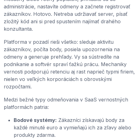
administrácie, nastavíte odmeny a začnete registrovať
zákazníkov. Hotovo. Netreba udržiavať server, písať
zložitý kód ani si pred spustením najímať drahého
konzultanta.
Platforma v pozadí rieši všetko: sleduje aktivitu
zákazníkov, počíta body, posiela upozornenia na
odmeny a generuje prehľady. Vy sa sústredíte na
podnikanie a softvér spraví ťažkú prácu. Mechaniky
vernosti podporujú retenciu aj rast naprieč typmi firiem,
nielen vo veľkých korporáciách s obrovskými
rozpočtami.
Medzi bežné typy odmeňovania v SaaS vernostných
platformách patria:
Bodové systémy:
Zákazníci získavajú body za
každé minuté euro a vymieňajú ich za zľavy alebo
produkty zdarma.