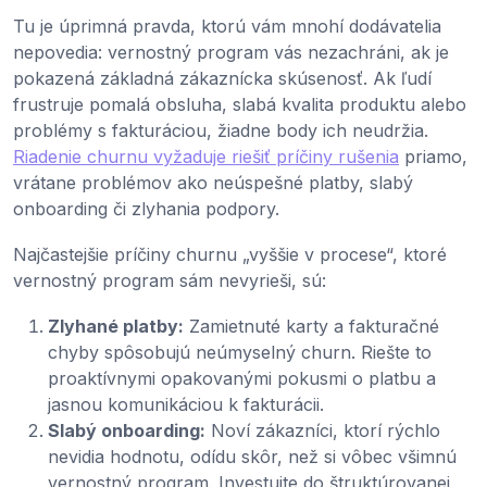
Tu je úprimná pravda, ktorú vám mnohí dodávatelia
nepovedia: vernostný program vás nezachráni, ak je
pokazená základná zákaznícka skúsenosť. Ak ľudí
frustruje pomalá obsluha, slabá kvalita produktu alebo
problémy s fakturáciou, žiadne body ich neudržia.
Riadenie churnu vyžaduje riešiť príčiny rušenia
priamo,
vrátane problémov ako neúspešné platby, slabý
onboarding či zlyhania podpory.
Najčastejšie príčiny churnu „vyššie v procese“, ktoré
vernostný program sám nevyrieši, sú:
Zlyhané platby:
Zamietnuté karty a fakturačné
chyby spôsobujú neúmyselný churn. Riešte to
proaktívnymi opakovanými pokusmi o platbu a
jasnou komunikáciou k fakturácii.
Slabý onboarding:
Noví zákazníci, ktorí rýchlo
nevidia hodnotu, odídu skôr, než si vôbec všimnú
vernostný program. Investujte do štruktúrovanej