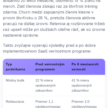
dosiahnu 20 lekcií mesačne, odomknú 15 % zľavu na
merch. Zlatí členovia získajú raz za štvrťrok tréning
zdarma. Churn medzi zapojenými členmi klesne v
prvom štvrťroku o 28 %, pretože členovia aktívne
pracujú na ďalšej úrovni. Retencia aj rozširovanie tržieb
cez upsell môže pri službách citeľne rásť, ak sú úrovne
nastavené správne.
Takto zvyčajne vyzerajú výsledky pred a po dobre
implementovanom SaaS vernostnom programe:
Typ
Pred vernostným
Po 6 mesiacoch
podnikania
programom
vernosti
Módny butik
22 % miera
41 % miera
opakovaných
opakovaných
zákazníkov
zákazníkov
Reštaurácia
Priemer 1,1
Priemer 2,0
návštevy/mesiac
návštevy/mesiac