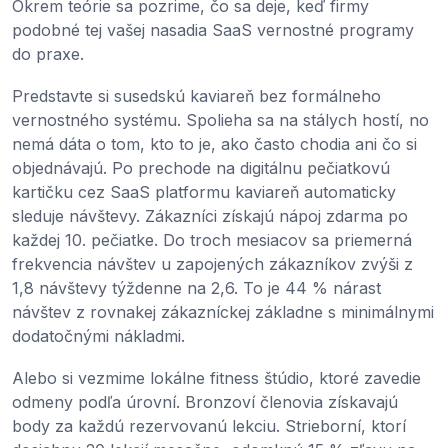
Okrem teórie sa pozrime, čo sa deje, keď firmy
podobné tej vašej nasadia SaaS vernostné programy
do praxe.
Predstavte si susedskú kaviareň bez formálneho
vernostného systému. Spolieha sa na stálych hostí, no
nemá dáta o tom, kto to je, ako často chodia ani čo si
objednávajú. Po prechode na digitálnu pečiatkovú
kartičku cez SaaS platformu kaviareň automaticky
sleduje návštevy. Zákazníci získajú nápoj zdarma po
každej 10. pečiatke. Do troch mesiacov sa priemerná
frekvencia návštev u zapojených zákazníkov zvýši z
1,8 návštevy týždenne na 2,6. To je 44 % nárast
návštev z rovnakej zákazníckej základne s minimálnymi
dodatočnými nákladmi.
Alebo si vezmime lokálne fitness štúdio, ktoré zavedie
odmeny podľa úrovní. Bronzoví členovia získavajú
body za každú rezervovanú lekciu. Strieborní, ktorí