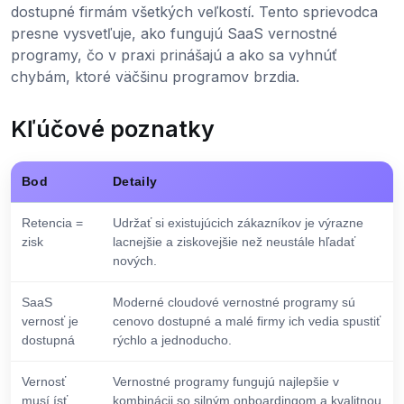
dostupné firmám všetkých veľkostí. Tento sprievodca
presne vysvetľuje, ako fungujú SaaS vernostné
programy, čo v praxi prinášajú a ako sa vyhnúť
chybám, ktoré väčšinu programov brzdia.
Kľúčové poznatky
Bod
Detaily
Retencia =
Udržať si existujúcich zákazníkov je výrazne
zisk
lacnejšie a ziskovejšie než neustále hľadať
nových.
SaaS
Moderné cloudové vernostné programy sú
vernosť je
cenovo dostupné a malé firmy ich vedia spustiť
dostupná
rýchlo a jednoducho.
Vernosť
Vernostné programy fungujú najlepšie v
musí ísť
kombinácii so silným onboardingom a kvalitnou