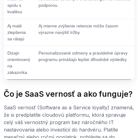
spolu s
podporou.
kvalitou
Aj malé
Aj mierne zvýšenie retencie môže časom
zlepšenia
výrazne navýšiť tržby.
sa rátajú
Dizajn
Personalizované odmeny a pravidelné úpravy
orientovaný
programu prinášajú lepšie dlhodobé výsledky.
na
zákazníka
Čo je SaaS vernosť a ako funguje?
SaaS vernosť (Software as a Service loyalty) znamená,
že si predplatíte cloudovú platformu, ktorá spravuje
celý váš vernostný program bez náročného IT
nastavovania alebo investícií do hardvéru. Platíte
mesačný alebo ročný poplatok, prihlásite sa do