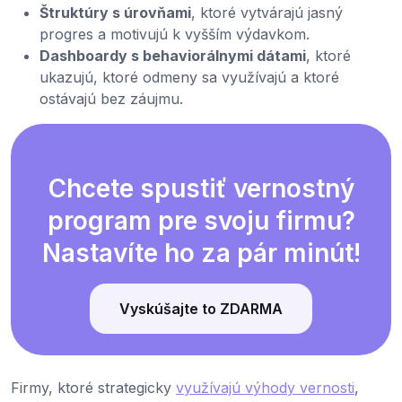
Štruktúry s úrovňami
, ktoré vytvárajú jasný
progres a motivujú k vyšším výdavkom.
Dashboardy s behaviorálnymi dátami
, ktoré
ukazujú, ktoré odmeny sa využívajú a ktoré
ostávajú bez záujmu.
Chcete spustiť vernostný
program pre svoju firmu?
Nastavíte ho za pár minút!
Vyskúšajte to ZDARMA
Firmy, ktoré strategicky
využívajú výhody vernosti
,