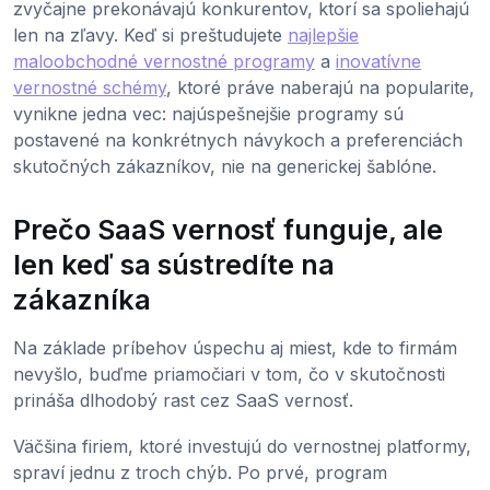
zvyčajne prekonávajú konkurentov, ktorí sa spoliehajú
len na zľavy. Keď si preštudujete
najlepšie
maloobchodné vernostné programy
a
inovatívne
vernostné schémy
, ktoré práve naberajú na popularite,
vynikne jedna vec: najúspešnejšie programy sú
postavené na konkrétnych návykoch a preferenciách
skutočných zákazníkov, nie na generickej šablóne.
Prečo SaaS vernosť funguje, ale
len keď sa sústredíte na
zákazníka
Na základe príbehov úspechu aj miest, kde to firmám
nevyšlo, buďme priamočiari v tom, čo v skutočnosti
prináša dlhodobý rast cez SaaS vernosť.
Väčšina firiem, ktoré investujú do vernostnej platformy,
spraví jednu z troch chýb. Po prvé, program