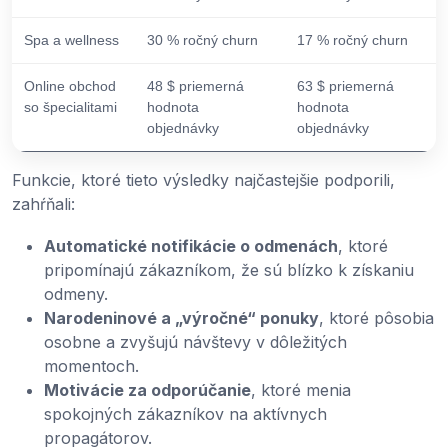
Spa a wellness
30 % ročný churn
17 % ročný churn
Online obchod
48 $ priemerná
63 $ priemerná
so špecialitami
hodnota
hodnota
objednávky
objednávky
Funkcie, ktoré tieto výsledky najčastejšie podporili,
zahŕňali:
Automatické notifikácie o odmenách
, ktoré
pripomínajú zákazníkom, že sú blízko k získaniu
odmeny.
Narodeninové a „výročné“ ponuky
, ktoré pôsobia
osobne a zvyšujú návštevy v dôležitých
momentoch.
Motivácie za odporúčanie
, ktoré menia
spokojných zákazníkov na aktívnych
propagátorov.