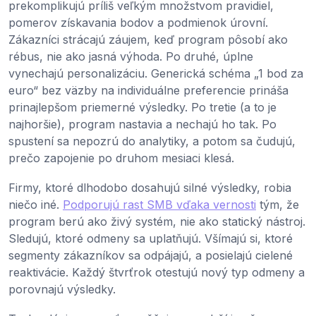
prekomplikujú príliš veľkým množstvom pravidiel,
pomerov získavania bodov a podmienok úrovní.
Zákazníci strácajú záujem, keď program pôsobí ako
rébus, nie ako jasná výhoda. Po druhé, úplne
vynechajú personalizáciu. Generická schéma „1 bod za
euro“ bez väzby na individuálne preferencie prináša
prinajlepšom priemerné výsledky. Po tretie (a to je
najhoršie), program nastavia a nechajú ho tak. Po
spustení sa nepozrú do analytiky, a potom sa čudujú,
prečo zapojenie po druhom mesiaci klesá.
Firmy, ktoré dlhodobo dosahujú silné výsledky, robia
niečo iné.
Podporujú rast SMB vďaka vernosti
tým, že
program berú ako živý systém, nie ako statický nástroj.
Sledujú, ktoré odmeny sa uplatňujú. Všímajú si, ktoré
segmenty zákazníkov sa odpájajú, a posielajú cielené
reaktivácie. Každý štvrťrok otestujú nový typ odmeny a
porovnajú výsledky.