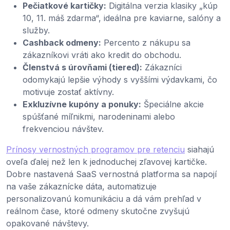
Pečiatkové kartičky:
Digitálna verzia klasiky „kúp
10, 11. máš zdarma“, ideálna pre kaviarne, salóny a
služby.
Cashback odmeny:
Percento z nákupu sa
zákazníkovi vráti ako kredit do obchodu.
Členstvá s úrovňami (tiered):
Zákazníci
odomykajú lepšie výhody s vyššími výdavkami, čo
motivuje zostať aktívny.
Exkluzívne kupóny a ponuky:
Špeciálne akcie
spúšťané míľnikmi, narodeninami alebo
frekvenciou návštev.
Prínosy vernostných programov pre retenciu
siahajú
oveľa ďalej než len k jednoduchej zľavovej kartičke.
Dobre nastavená SaaS vernostná platforma sa napojí
na vaše zákaznícke dáta, automatizuje
personalizovanú komunikáciu a dá vám prehľad v
reálnom čase, ktoré odmeny skutočne zvyšujú
opakované návštevy.