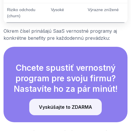
Riziko odchodu
Vysoké
Výrazne znížené
(churn)
Okrem čísel prinášajú SaaS vernostné programy aj
konkrétne benefity pre každodennú prevádzku:
Chcete spustiť vernostný
program pre svoju firmu?
Nastavíte ho za pár minút!
Vyskúšajte to ZDARMA