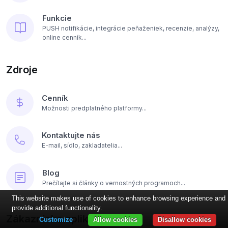
Funkcie
PUSH notifikácie, integrácie peňaženiek, recenzie, analýzy,
online cenník...
Zdroje
Cenník
Možnosti predplatného platformy...
Kontaktujte nás
E-mail, sídlo, zakladatelia...
Blog
Prečítajte si články o vernostných programoch...
This website makes use of cookies to enhance browsing experience and
provide additional functionality.
Zákaznícka aplikácia:
Customize
Allow cookies
Disallow cookies