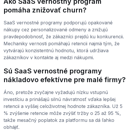
Ako SaaS vernostný program
pomáha znižovať churn?
SaaS vernostné programy podporujú opakované
nákupy cez personalizované odmeny a znižujú
pravdepodobnosť, že zákazníci prejdú ku konkurencii.
Mechaniky vernosti pomáhajú retencii najmä tým, že
vytvárajú konzistentnú hodnotu, ktorá udržiava
zákazníkov v kontakte aj medzi nákupmi.
Sú SaaS vernostné programy
nákladovo efektívne pre malé firmy?
Áno, pretože zvyčajne vyžadujú nízku vstupnú
investíciu a prinášajú silnú návratnosť vďaka lepšej
retencii a vyššej celoživotnej hodnote zákazníka. Už 5
% zvýšenie retencie môže zvýšiť tržby o 25 až 95 %,
takže mesačný poplatok za platformu sa dá ľahko
obhájiť.