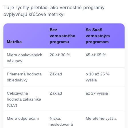
Tu je rýchly prehľad, ako vernostné programy
ovplyvňujú kľúčové metriky:
Bez
So SaaS
vernostného
vernostným
Metrika
programu
programom
Miera opakovaných
20 až 30 %
45 až 65 %
nákupov
Priemerná hodnota
Základ
o 10 až 25 %
objednávky
vyššia
Celoživotná
Základ
až 2× vyššia
hodnota zákazníka
(CLV)
Miera odporúčaní
Nízka,
Merateľne vyššia
nesledovaná