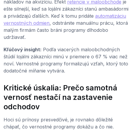
nákladov na akvizíciu. Efekt
retencie v maloobchode
je
ešte silnejší, keď sa lojálni zákazníci stanú ambasádormi
a privádzajú ďalších. Keď k tomu pridáte
automatizáciu
vernostných odmien
, odstránite manuálnu prácu, ktorá
malým firmám často bráni programy dlhodobo
udržiavať.
Kľúčový insight:
Podľa viacerých maloobchodných
štúdií lojálni zákazníci minú v priemere o 67 % viac než
noví. Vernostné programy formalizujú vzťah, ktorý toto
dodatočné míňanie vytvára.
Kritické úskalia: Prečo samotná
vernosť nestačí na zastavenie
odchodov
Hoci sú prínosy presvedčivé, je rovnako dôležité
chápať, čo vernostné programy dokážu a čo nie.