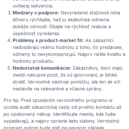
uvítacej sekvencie.
Medzery v podpore:
Nevyriešené sťažnosti ničia
dôveru rýchlejšie, než ju akákoľvek odmena
dokáže obnoviť. Dbajte na rýchlosť reakcie a
úspešnosť vyriešenia.
Problémy s product-market fit:
Ak zákazníci
nedostávajú reálnu hodnotu z toho, čo predávate,
odmeny to nevykompenzujú. Najprv riešte kvalitu a
hodnotu produktu.
Nedostatok komunikácie:
Zákazníkov, ktorí majú
medzi nákupmi pocit, že sú ignorovaní, je ľahké
stratiť. Vernostné nástroje pomôžu, ale len ak ich
nastavíte na relevantné a včasné správy.
Pro tip: Pred spustením vernostného programu si
urobte audit zákazníckej cesty od prvého kontaktu až
po opakovaný nákup. Identifikujte miesta, kde ľudia
vypadávajú, a najprv opravte tieto slabiny. Vernostný
program potom bude stáť na pevnom základe,