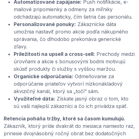
Automatizované zapájanie:
Push notifikácie, e-
mailové pripomienky a odmeny za míľniky
odchádzajú automaticky, čím šetria čas personálu.
Personalizované ponuky:
Zákaznícke dáta
umožnia nastaviť promo akcie podľa nákupného
správania, čo dlhodobo prekonáva generické
zľavy.
Príležitosti na upsell a cross-sell:
Prechody medzi
úrovňami a akcie s bonusovými bodmi motivujú
skúsiť produkty či služby s vyššou maržou.
Organické odporúčania:
Odmeňovanie za
odporúčanie priateľov vytvorí nízkonákladový
akvizičný kanál, ktorý sa „točí“ sám.
Využiteľné dáta:
Získate jasný obraz o tom, kto
sú vaši najlepší zákazníci a čo ich privádza späť.
Retencia poháňa tržby, ktoré sa časom kumulujú.
Zákazník, ktorý príde dvakrát do mesiaca namiesto raz,
prinesie dvojnásobný ročný obrat bez dodatočných