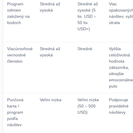
Program
Stredná až
Stredné až
Viac
odmien
vysoká
vysoké (5
opakovanýc
založený na
tis. USD –
návštev, vyš
bodoch
50 tis.
útrata
USD+)
Viacúrovňové
Stredná až
Stredné
Vyššia
vernostné
vysoká
celoživotná
členstvo
hodnota
zákazníka,
silnejšie
emocionálne
puto
Punčová
Veľmi nízka
Veľmi nízke
Podporuje
karta /
(50 – 500
pravidelné
program
USD)
návštevy
podľa
návštev