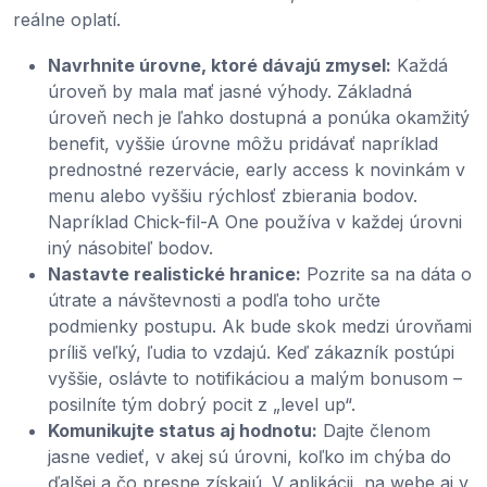
reálne oplatí.
Navrhnite úrovne, ktoré dávajú zmysel:
Každá
úroveň by mala mať jasné výhody. Základná
úroveň nech je ľahko dostupná a ponúka okamžitý
benefit, vyššie úrovne môžu pridávať napríklad
prednostné rezervácie, early access k novinkám v
menu alebo vyššiu rýchlosť zbierania bodov.
Napríklad Chick-fil-A One používa v každej úrovni
iný násobiteľ bodov.
Nastavte realistické hranice:
Pozrite sa na dáta o
útrate a návštevnosti a podľa toho určte
podmienky postupu. Ak bude skok medzi úrovňami
príliš veľký, ľudia to vzdajú. Keď zákazník postúpi
vyššie, oslávte to notifikáciou a malým bonusom –
posilníte tým dobrý pocit z „level up“.
Komunikujte status aj hodnotu:
Dajte členom
jasne vedieť, v akej sú úrovni, koľko im chýba do
ďalšej a čo presne získajú. V aplikácii, na webe aj v