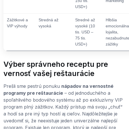
150 tis.
marketing
USD+)
Zážitkové a
Stredná až
Stredné až
Hlbšia
VIP výhody
vysoká
vysoké (10
emocionálna
tis. USD –
lojalita,
75 tis.
nezabudnute
USD+)
zážitky
Výber správneho receptu pre
vernosť vašej reštaurácie
Prešli sme pestrú ponuku
nápadov na vernostné
programy pre reštaurácie
– od jednoduchého a
spoľahlivého bodového systému až po exkluzívny VIP
program plný zážitkov. Každý prístup má svoju „chuť“
a hodí sa pre iný typ hostí aj cieľov. Najdôležitejšie je
uvedomiť si, že neexistuje jeden univerzálne najlepší
program. Existuje len program, ktorý je najlepší pre