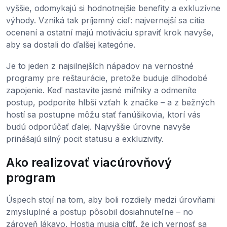
vyššie, odomykajú si hodnotnejšie benefity a exkluzívne
výhody. Vzniká tak príjemný cieľ: najvernejší sa cítia
ocenení a ostatní majú motiváciu spraviť krok navyše,
aby sa dostali do ďalšej kategórie.
Je to jeden z najsilnejších nápadov na vernostné
programy pre reštaurácie, pretože buduje dlhodobé
zapojenie. Keď nastavíte jasné míľniky a odmeníte
postup, podporíte hlbší vzťah k značke – a z bežných
hostí sa postupne môžu stať fanúšikovia, ktorí vás
budú odporúčať ďalej. Najvyššie úrovne navyše
prinášajú silný pocit statusu a exkluzivity.
Ako realizovať viacúrovňový
program
Úspech stojí na tom, aby boli rozdiely medzi úrovňami
zmysluplné a postup pôsobil dosiahnuteľne – no
zároveň lákavo. Hostia musia cítiť, že ich vernosť sa