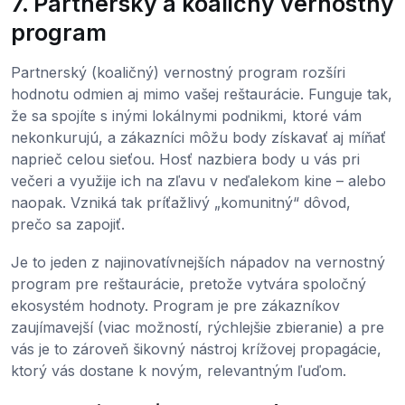
7. Partnerský a koaličný vernostný
program
Partnerský (koaličný) vernostný program rozšíri
hodnotu odmien aj mimo vašej reštaurácie. Funguje tak,
že sa spojíte s inými lokálnymi podnikmi, ktoré vám
nekonkurujú, a zákazníci môžu body získavať aj míňať
naprieč celou sieťou. Hosť nazbiera body u vás pri
večeri a využije ich na zľavu v neďalekom kine – alebo
naopak. Vzniká tak príťažlivý „komunitný“ dôvod,
prečo sa zapojiť.
Je to jeden z najinovatívnejších nápadov na vernostný
program pre reštaurácie, pretože vytvára spoločný
ekosystém hodnoty. Program je pre zákazníkov
zaujímavejší (viac možností, rýchlejšie zbieranie) a pre
vás je to zároveň šikovný nástroj krížovej propagácie,
ktorý vás dostane k novým, relevantným ľuďom.