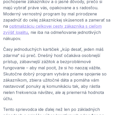
pochopenie zákazníkov a o jasné dôvody, prečo si
majú vybrať práve vás, opakovane a s radosťou.
Moderný vernostný program by mal prirodzene
zapadnúť do celej zákazníckej skúsenosti a zamerať sa
na
optimalizáciu celkovej cesty zákazníka s cieľom
zvýšiť lojalitu
, nie iba na odmeňovanie jednotlivých
nákupov.
Časy jednoduchých kartičiek „kúp desať, jeden máš
zdarma“ sú preč. Dnešný hosť očakáva osobnejší
prístup, zábavnejší zážitok a bezproblémové
fungovanie – aby mal pocit, že si ho naozaj vážite.
Skutočne dobrý program vytvára priame spojenie so
zákazníkom, zbiera užitočné dáta a pomáha vám
nastavovať ponuky aj komunikáciu tak, aby rástla
nielen frekvencia návštev, ale aj priemerná hodnota
účtu.
Tento sprievodca ide ďalej než len po základných