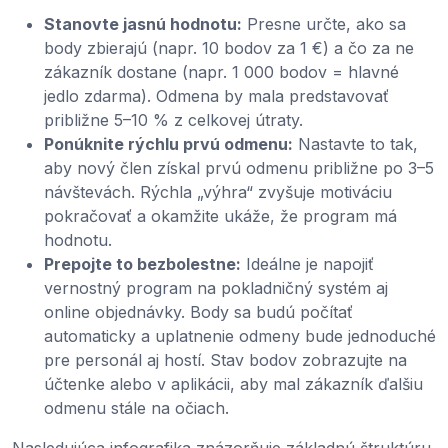
Stanovte jasnú hodnotu:
Presne určte, ako sa
body zbierajú (napr. 10 bodov za 1 €) a čo za ne
zákazník dostane (napr. 1 000 bodov = hlavné
jedlo zdarma). Odmena by mala predstavovať
približne 5–10 % z celkovej útraty.
Ponúknite rýchlu prvú odmenu:
Nastavte to tak,
aby nový člen získal prvú odmenu približne po 3–5
návštevách. Rýchla „výhra“ zvyšuje motiváciu
pokračovať a okamžite ukáže, že program má
hodnotu.
Prepojte to bezbolestne:
Ideálne je napojiť
vernostný program na pokladničný systém aj
online objednávky. Body sa budú počítať
automaticky a uplatnenie odmeny bude jednoduché
pre personál aj hostí. Stav bodov zobrazujte na
účtenke alebo v aplikácii, aby mal zákazník ďalšiu
odmenu stále na očiach.
Nasledujúca infografika znázorňuje základnú štruktúru