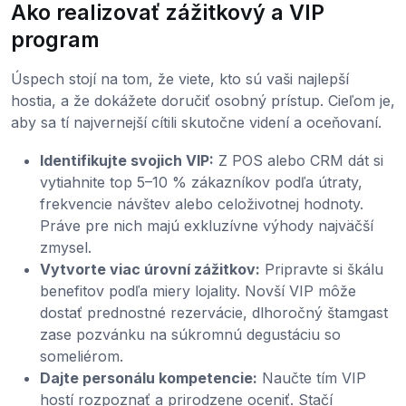
Ako realizovať zážitkový a VIP
program
Úspech stojí na tom, že viete, kto sú vaši najlepší
hostia, a že dokážete doručiť osobný prístup. Cieľom je,
aby sa tí najvernejší cítili skutočne videní a oceňovaní.
Identifikujte svojich VIP:
Z POS alebo CRM dát si
vytiahnite top 5–10 % zákazníkov podľa útraty,
frekvencie návštev alebo celoživotnej hodnoty.
Práve pre nich majú exkluzívne výhody najväčší
zmysel.
Vytvorte viac úrovní zážitkov:
Pripravte si škálu
benefitov podľa miery lojality. Novší VIP môže
dostať prednostné rezervácie, dlhoročný štamgast
zase pozvánku na súkromnú degustáciu so
someliérom.
Dajte personálu kompetencie:
Naučte tím VIP
hostí rozpoznať a prirodzene oceniť. Stačí