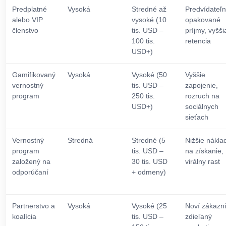
Predplatné
Vysoká
Stredné až
Predvídateľ
alebo VIP
vysoké (10
opakované
členstvo
tis. USD –
príjmy, vyšši
100 tis.
retencia
USD+)
Gamifikovaný
Vysoká
Vysoké (50
Vyššie
vernostný
tis. USD –
zapojenie,
program
250 tis.
rozruch na
USD+)
sociálnych
sieťach
Vernostný
Stredná
Stredné (5
Nižšie nákla
program
tis. USD –
na získanie,
založený na
30 tis. USD
virálny rast
odporúčaní
+ odmeny)
Partnerstvo a
Vysoká
Vysoké (25
Noví zákazní
koalícia
tis. USD –
zdieľaný