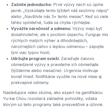
Začnite jednoducho:
Prvé výzvy nech sú úplne
jasné: „Vyskúšajte tento týždeň náš sezónny nápoj“
alebo „Navštívte nás 3× tento mesiac“. Keď sú ciele
ľahko splniteľné, ľudia sa chytia rýchlejšie.
Vyvážte náročnosť a odmenu:
Výzvy majú byť
dosiahnuteľné, ale s pocitom úspechu. Funguje mix
rýchlych malých výhier a dlhodobejších,
náročnejších cieľov s lepšou odmenou – zapojíte
tým viac typov hostí.
Udržujte program svieži:
Zaraďujte časovo
obmedzené výzvy a pravidelne ich obmieňajte
(týždenne alebo mesačne). Urgencia motivuje
konať hneď. Notifikácie využite na nové misie aj
prekvapivé odmeny.
Nasledujúce video skúma, ako expert na gamifikáciu
Yu-kai Chou rozoberá základné pohnútky, vďaka
ktorým sú tieto programy také presvedčivé a účinné.