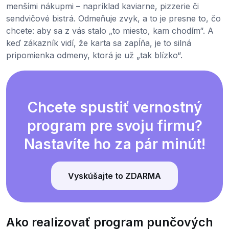
menšími nákupmi – napríklad kaviarne, pizzerie či
sendvičové bistrá. Odmeňuje zvyk, a to je presne to, čo
chcete: aby sa z vás stalo „to miesto, kam chodím“. A
keď zákazník vidí, že karta sa zapĺňa, je to silná
pripomienka odmeny, ktorá je už „tak blízko“.
Chcete spustiť vernostný
program pre svoju firmu?
Nastavíte ho za pár minút!
Vyskúšajte to ZDARMA
Ako realizovať program punčových