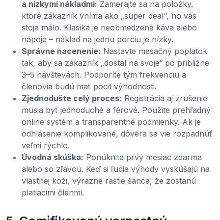
a nízkymi nákladmi:
Zamerajte sa na položky,
ktoré zákazník vníma ako „super deal“, no vás
stoja málo. Klasika je neobmedzená káva alebo
nápoje – náklad na jednu porciu je nízky.
Správne nacenenie:
Nastavte mesačný poplatok
tak, aby sa zákazník „dostal na svoje“ po približne
3–5 návštevách. Podporíte tým frekvenciu a
členovia budú mať pocit výhodnosti.
Zjednodušte celý proces:
Registrácia aj zrušenie
musia byť jednoduché a férové. Použite prehľadný
online systém a transparentné podmienky. Ak je
odhlásenie komplikované, dôvera sa vie rozpadnúť
veľmi rýchlo.
Úvodná skúška:
Ponúknite prvý mesiac zdarma
alebo so zľavou. Keď si ľudia výhody vyskúšajú na
vlastnej koži, výrazne rastie šanca, že zostanú
platiacimi členmi.