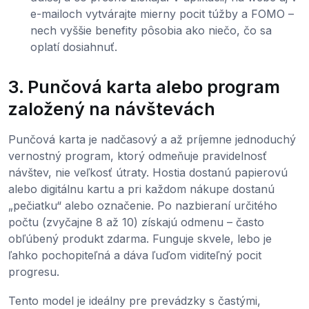
e-mailoch vytvárajte mierny pocit túžby a FOMO –
nech vyššie benefity pôsobia ako niečo, čo sa
oplatí dosiahnuť.
3. Punčová karta alebo program
založený na návštevách
Punčová karta je nadčasový a až príjemne jednoduchý
vernostný program, ktorý odmeňuje pravidelnosť
návštev, nie veľkosť útraty. Hostia dostanú papierovú
alebo digitálnu kartu a pri každom nákupe dostanú
„pečiatku“ alebo označenie. Po nazbieraní určitého
počtu (zvyčajne 8 až 10) získajú odmenu – často
obľúbený produkt zdarma. Funguje skvele, lebo je
ľahko pochopiteľná a dáva ľuďom viditeľný pocit
progresu.
Tento model je ideálny pre prevádzky s častými,