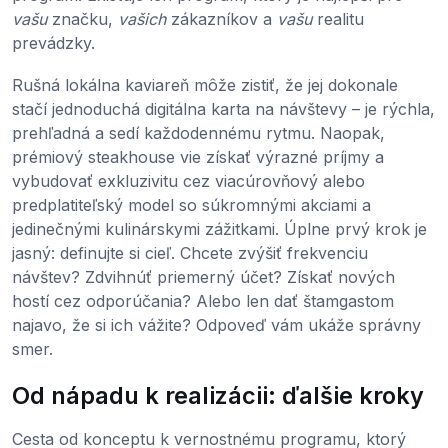
vašu
značku,
vašich
zákazníkov a
vašu
realitu
prevádzky.
Rušná lokálna kaviareň môže zistiť, že jej dokonale
stačí jednoduchá digitálna karta na návštevy – je rýchla,
prehľadná a sedí každodennému rytmu. Naopak,
prémiový steakhouse vie získať výrazné príjmy a
vybudovať exkluzivitu cez viacúrovňový alebo
predplatiteľský model so súkromnými akciami a
jedinečnými kulinárskymi zážitkami. Úplne prvý krok je
jasný: definujte si cieľ. Chcete zvýšiť frekvenciu
návštev? Zdvihnúť priemerný účet? Získať nových
hostí cez odporúčania? Alebo len dať štamgastom
najavo, že si ich vážite? Odpoveď vám ukáže správny
smer.
Od nápadu k realizácii: ďalšie kroky
Cesta od konceptu k vernostnému programu, ktorý