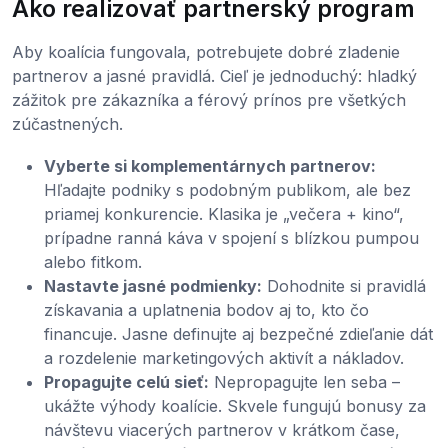
Ako realizovať partnerský program
Aby koalícia fungovala, potrebujete dobré zladenie
partnerov a jasné pravidlá. Cieľ je jednoduchý: hladký
zážitok pre zákazníka a férový prínos pre všetkých
zúčastnených.
Vyberte si komplementárnych partnerov:
Hľadajte podniky s podobným publikom, ale bez
priamej konkurencie. Klasika je „večera + kino“,
prípadne ranná káva v spojení s blízkou pumpou
alebo fitkom.
Nastavte jasné podmienky:
Dohodnite si pravidlá
získavania a uplatnenia bodov aj to, kto čo
financuje. Jasne definujte aj bezpečné zdieľanie dát
a rozdelenie marketingových aktivít a nákladov.
Propagujte celú sieť:
Nepropagujte len seba –
ukážte výhody koalície. Skvele fungujú bonusy za
návštevu viacerých partnerov v krátkom čase,