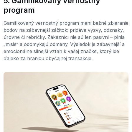
5. Gamifikovaný vernostný
program
Gamifikovaný vernostný program mení bežné zbieranie
bodov na zábavnejší zážitok: pridáva výzvy, odznaky,
úrovne či rebríčky. Zákazníci nie sú len pasívni – plnia
„misie“ a odomykajú odmeny. Výsledok je zábavnejší a
emocionálne silnejší vzťah k vašej značke, ktorý ide
ďaleko za hranicu obyčajnej transakcie.