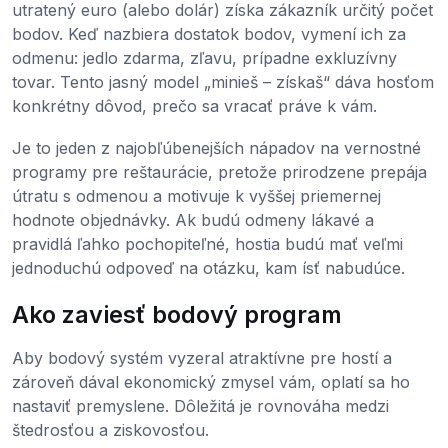
utratený euro (alebo dolár) získa zákazník určitý počet
bodov. Keď nazbiera dostatok bodov, vymení ich za
odmenu: jedlo zdarma, zľavu, prípadne exkluzívny
tovar. Tento jasný model „minieš – získaš“ dáva hosťom
konkrétny dôvod, prečo sa vracať práve k vám.
Je to jeden z najobľúbenejších nápadov na vernostné
programy pre reštaurácie, pretože prirodzene prepája
útratu s odmenou a motivuje k vyššej priemernej
hodnote objednávky. Ak budú odmeny lákavé a
pravidlá ľahko pochopiteľné, hostia budú mať veľmi
jednoduchú odpoveď na otázku, kam ísť nabudúce.
Ako zaviesť bodový program
Aby bodový systém vyzeral atraktívne pre hostí a
zároveň dával ekonomický zmysel vám, oplatí sa ho
nastaviť premyslene. Dôležitá je rovnováha medzi
štedrosťou a ziskovosťou.