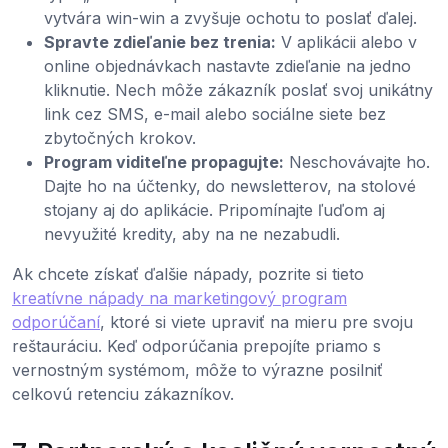
vytvára win-win a zvyšuje ochotu to poslať ďalej.
Spravte zdieľanie bez trenia:
V aplikácii alebo v
online objednávkach nastavte zdieľanie na jedno
kliknutie. Nech môže zákazník poslať svoj unikátny
link cez SMS, e-mail alebo sociálne siete bez
zbytočných krokov.
Program viditeľne propagujte:
Neschovávajte ho.
Dajte ho na účtenky, do newsletterov, na stolové
stojany aj do aplikácie. Pripomínajte ľuďom aj
nevyužité kredity, aby na ne nezabudli.
Ak chcete získať ďalšie nápady, pozrite si tieto
kreatívne nápady na marketingový program
odporúčaní
, ktoré si viete upraviť na mieru pre svoju
reštauráciu. Keď odporúčania prepojíte priamo s
vernostným systémom, môže to výrazne posilniť
celkovú retenciu zákazníkov.