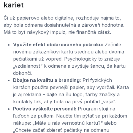
kariet
Či už papierovo alebo digitálne, rozhoduje najmä to,
aby bola odmena dosiahnuteľná a zároveň hodnotná.
Má to byť návykový impulz, nie finančná záťaž.
Využite efekt obdarovaného pokroku:
Začnite
novému zákazníkovi kartu s jednou alebo dvoma
pečiatkami už vopred. Psychologicky to znižuje
„vzdialenosť“ k odmene a zvyšuje šancu, že kartu
dokončí.
Dbajte na kvalitu a branding:
Pri fyzických
kartách použite pevnejší papier, aby vydržali. Karta
je aj reklama – dajte na ňu logo, farby značky a
kontakty tak, aby bola na prvý pohľad „vaša“.
Poctivo vyškolte personál:
Program stojí na
ľuďoch za pultom. Naučte tím pýtať sa pri každom
nákupe: „Máte u nás vernostnú kartu?“ alebo
„Chcete začať zbierať pečiatky na odmenu