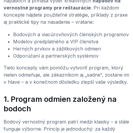
nápadoch a prináša výber kreatívnych
nápadov na
vernostné programy pre reštaurácie
. Pri každom
koncepte nájdete použiteľné stratégie, príklady z praxe
aj praktické tipy na nasadenie – vrátane:
Bodových a viacúrovňových členských programov
Modelov predplatného a VIP členstva
Herných prvkov a zážitkových odmien
Odporúčaní a partnerských systémov
Tieto koncepty vám pomôžu vytvoriť program, ktorý
nielen odmeňuje, ale zákazníkom aj „sadne“, zostane im
v hlave – a v konečnom dôsledku zlepší vaše výsledky.
1. Program odmien založený na
bodoch
Bodový vernostný program patrí medzi klasiky – a stále
funguje výborne. Princíp je jednoduchý: za každý