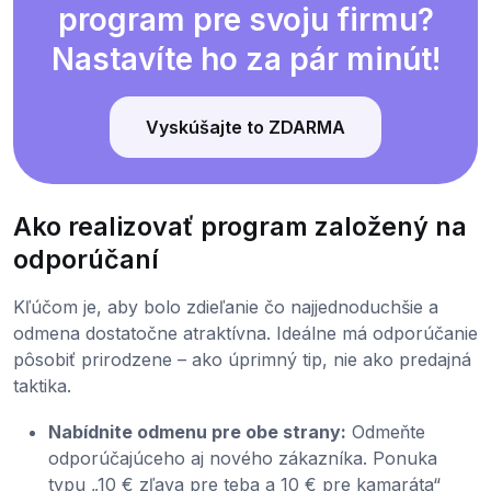
program pre svoju firmu?
Nastavíte ho za pár minút!
Vyskúšajte to ZDARMA
Ako realizovať program založený na
odporúčaní
Kľúčom je, aby bolo zdieľanie čo najjednoduchšie a
odmena dostatočne atraktívna. Ideálne má odporúčanie
pôsobiť prirodzene – ako úprimný tip, nie ako predajná
taktika.
Nabídnite odmenu pre obe strany:
Odmeňte
odporúčajúceho aj nového zákazníka. Ponuka
typu „10 € zľava pre teba a 10 € pre kamaráta“