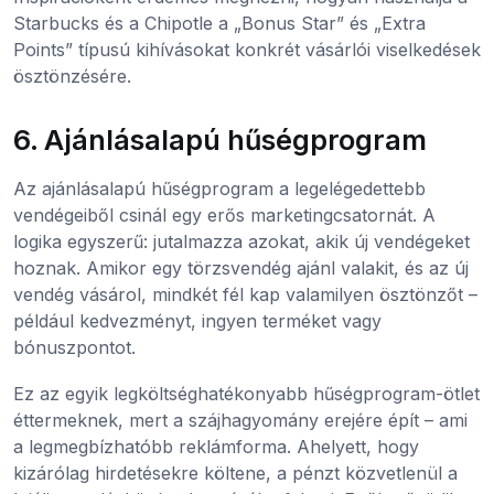
Starbucks és a Chipotle a „Bonus Star” és „Extra
Points” típusú kihívásokat konkrét vásárlói viselkedések
ösztönzésére.
6. Ajánlásalapú hűségprogram
Az ajánlásalapú hűségprogram a legelégedettebb
vendégeiből csinál egy erős marketingcsatornát. A
logika egyszerű: jutalmazza azokat, akik új vendégeket
hoznak. Amikor egy törzsvendég ajánl valakit, és az új
vendég vásárol, mindkét fél kap valamilyen ösztönzőt –
például kedvezményt, ingyen terméket vagy
bónuszpontot.
Ez az egyik legköltséghatékonyabb hűségprogram-ötlet
éttermeknek, mert a szájhagyomány erejére épít – ami
a legmegbízhatóbb reklámforma. Ahelyett, hogy
kizárólag hirdetésekre költene, a pénzt közvetlenül a