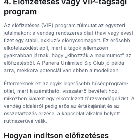
4. Előfizetéses vagy VIP-tagsági
program
Az előfizetéses (VIP) program túlmutat az egyszeri
jutalmakon: a vendég rendszeres díjat (havi vagy éves)
fizet egy stabil, exkluzív előnycsomagért. Ez erősebb
elköteleződést épít, mert a tagok jellemzően
gyakrabban járnak, hogy „kihozzák a maximumot” az
előfizetésből. A Panera Unlimited Sip Club jó példa
arra, mekkora potenciál van ebben a modellben.
Éttermeknek ez az egyik legerősebb hűségprogram-
ötlet, mert kiszámítható, visszatérő bevételt hoz,
miközben kialakít egy elkötelezett törzsvendégbázist. A
vendég oldaláról pedig erős az értékajánlat és az
összetartozás érzése: a kapcsolat alkalmi helyett
rutinszerűvé válik.
Hogyan indítson előfizetéses