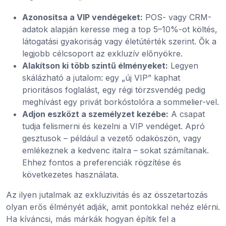
Azonosítsa a VIP vendégeket:
POS- vagy CRM-
adatok alapján keresse meg a top 5–10%-ot költés,
látogatási gyakoriság vagy életútérték szerint. Ők a
legjobb célcsoport az exkluzív előnyökre.
Alakítson ki több szintű élményeket:
Legyen
skálázható a jutalom: egy „új VIP” kaphat
prioritásos foglalást, egy régi törzsvendég pedig
meghívást egy privát borkóstolóra a sommelier-vel.
Adjon eszközt a személyzet kezébe:
A csapat
tudja felismerni és kezelni a VIP vendéget. Apró
gesztusok – például a vezető odaköszön, vagy
emlékeznek a kedvenc italra – sokat számítanak.
Ehhez fontos a preferenciák rögzítése és
következetes használata.
Az ilyen jutalmak az exkluzivitás és az összetartozás
olyan erős élményét adják, amit pontokkal nehéz elérni.
Ha kíváncsi, más márkák hogyan építik fel a