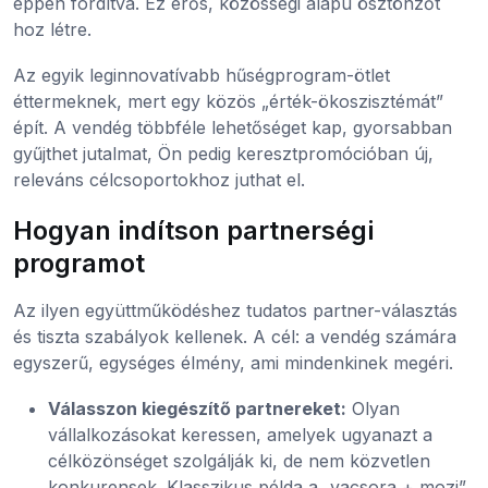
éppen fordítva. Ez erős, közösségi alapú ösztönzőt
hoz létre.
Az egyik leginnovatívabb hűségprogram-ötlet
éttermeknek, mert egy közös „érték-ökoszisztémát”
épít. A vendég többféle lehetőséget kap, gyorsabban
gyűjthet jutalmat, Ön pedig keresztpromócióban új,
releváns célcsoportokhoz juthat el.
Hogyan indítson partnerségi
programot
Az ilyen együttműködéshez tudatos partner-választás
és tiszta szabályok kellenek. A cél: a vendég számára
egyszerű, egységes élmény, ami mindenkinek megéri.
Válasszon kiegészítő partnereket:
Olyan
vállalkozásokat keressen, amelyek ugyanazt a
célközönséget szolgálják ki, de nem közvetlen
konkurensek. Klasszikus példa a „vacsora + mozi”