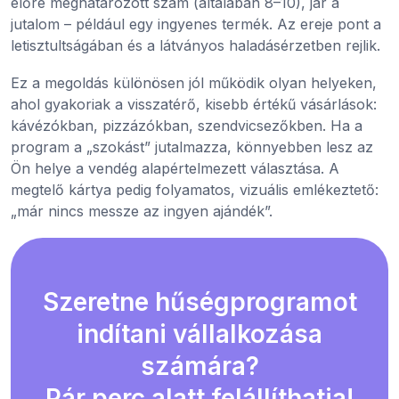
előre meghatározott szám (általában 8–10), jár a
jutalom – például egy ingyenes termék. Az ereje pont a
letisztultságában és a látványos haladásérzetben rejlik.
Ez a megoldás különösen jól működik olyan helyeken,
ahol gyakoriak a visszatérő, kisebb értékű vásárlások:
kávézókban, pizzázókban, szendvicsezőkben. Ha a
program a „szokást” jutalmazza, könnyebben lesz az
Ön helye a vendég alapértelmezett választása. A
megtelő kártya pedig folyamatos, vizuális emlékeztető:
„már nincs messze az ingyen ajándék”.
Szeretne hűségprogramot
indítani vállalkozása
számára?
Pár perc alatt felállíthatja!