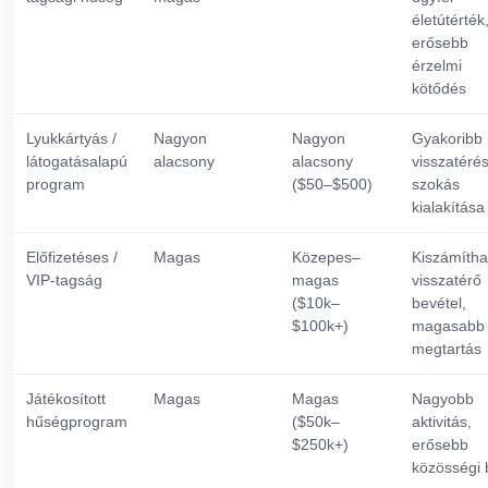
életútérték
erősebb
érzelmi
kötődés
Lyukkártyás /
Nagyon
Nagyon
Gyakoribb
látogatásalapú
alacsony
alacsony
visszatérés
program
($50–$500)
szokás
kialakítása
Előfizetéses /
Magas
Közepes–
Kiszámítha
VIP-tagság
magas
visszatérő
($10k–
bevétel,
$100k+)
magasabb
megtartás
Játékosított
Magas
Magas
Nagyobb
hűségprogram
($50k–
aktivitás,
$250k+)
erősebb
közösségi 