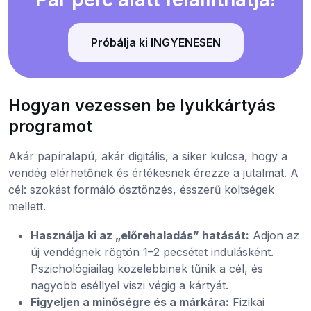
Próbálja ki INGYENESEN
Hogyan vezessen be lyukkártyás
programot
Akár papíralapú, akár digitális, a siker kulcsa, hogy a
vendég elérhetőnek és értékesnek érezze a jutalmat. A
cél: szokást formáló ösztönzés, ésszerű költségek
mellett.
Használja ki az „előrehaladás” hatását:
Adjon az
új vendégnek rögtön 1–2 pecsétet indulásként.
Pszichológiailag közelebbinek tűnik a cél, és
nagyobb eséllyel viszi végig a kártyát.
Figyeljen a minőségre és a márkára:
Fizikai