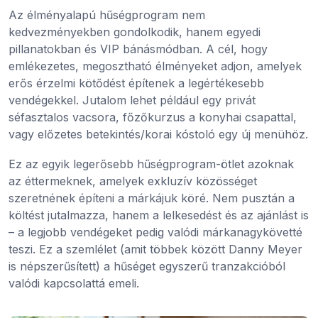
Az élményalapú hűségprogram nem
kedvezményekben gondolkodik, hanem egyedi
pillanatokban és VIP bánásmódban. A cél, hogy
emlékezetes, megosztható élményeket adjon, amelyek
erős érzelmi kötődést építenek a legértékesebb
vendégekkel. Jutalom lehet például egy privát
séfasztalos vacsora, főzőkurzus a konyhai csapattal,
vagy előzetes betekintés/korai kóstoló egy új menühöz.
Ez az egyik legerősebb hűségprogram-ötlet azoknak
az éttermeknek, amelyek exkluzív közösséget
szeretnének építeni a márkájuk köré. Nem pusztán a
költést jutalmazza, hanem a lelkesedést és az ajánlást is
– a legjobb vendégeket pedig valódi márkanagykövetté
teszi. Ez a szemlélet (amit többek között Danny Meyer
is népszerűsített) a hűséget egyszerű tranzakcióból
valódi kapcsolattá emeli.