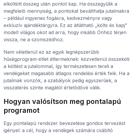
elköltött összeg után pontot kap. Ha összegyűlik a
megfelelő mennyiség, a pontokat beválthatja jutalmakra
– például ingyenes fogásra, kedvezményre vagy
exkluzív ajándéktárgyra. Ez az átlátható „költs és kapj”
modell világos okot ad arra, hogy inkább Önhöz térjen
vissza, ne a szomszédhoz.
Nem véletlenül ez az egyik legnépszerűbb
hűségprogram-ötlet éttermeknek: közvetlenül összeköti
a költést a jutalommal, így természetesen tereli a
vendégeket magasabb átlagos rendelési érték felé. Ha a
jutalmak vonzók, a szabályok pedig egyszerűek, a
visszatérés szinte magától értetődővé válik.
Hogyan valósítson meg pontalapú
programot
Egy pontalapú rendszer bevezetése gondos tervezést
igényel: a cél, hogy a vendégek számára csábító