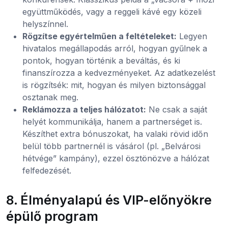
együttműködés, vagy a reggeli kávé egy közeli
helyszínnel.
Rögzítse egyértelműen a feltételeket:
Legyen
hivatalos megállapodás arról, hogyan gyűlnek a
pontok, hogyan történik a beváltás, és ki
finanszírozza a kedvezményeket. Az adatkezelést
is rögzítsék: mit, hogyan és milyen biztonsággal
osztanak meg.
Reklámozza a teljes hálózatot:
Ne csak a saját
helyét kommunikálja, hanem a partnerséget is.
Készíthet extra bónuszokat, ha valaki rövid időn
belül több partnernél is vásárol (pl. „Belvárosi
hétvége” kampány), ezzel ösztönözve a hálózat
felfedezését.
8. Élményalapú és VIP-előnyökre
épülő program