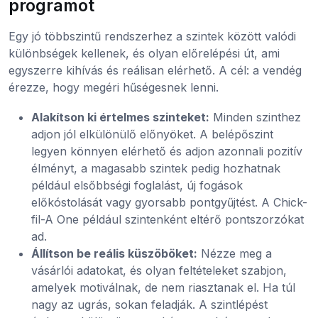
programot
Egy jó többszintű rendszerhez a szintek között valódi
különbségek kellenek, és olyan előrelépési út, ami
egyszerre kihívás és reálisan elérhető. A cél: a vendég
érezze, hogy megéri hűségesnek lenni.
Alakítson ki értelmes szinteket:
Minden szinthez
adjon jól elkülönülő előnyöket. A belépőszint
legyen könnyen elérhető és adjon azonnali pozitív
élményt, a magasabb szintek pedig hozhatnak
például elsőbbségi foglalást, új fogások
előkóstolását vagy gyorsabb pontgyűjtést. A Chick-
fil-A One például szintenként eltérő pontszorzókat
ad.
Állítson be reális küszöböket:
Nézze meg a
vásárlói adatokat, és olyan feltételeket szabjon,
amelyek motiválnak, de nem riasztanak el. Ha túl
nagy az ugrás, sokan feladják. A szintlépést