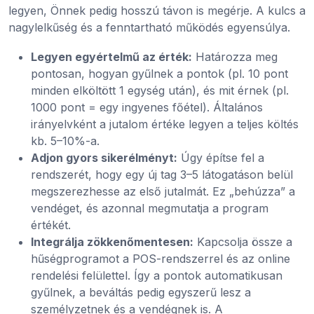
legyen, Önnek pedig hosszú távon is megérje. A kulcs a
nagylelkűség és a fenntartható működés egyensúlya.
Legyen egyértelmű az érték:
Határozza meg
pontosan, hogyan gyűlnek a pontok (pl. 10 pont
minden elköltött 1 egység után), és mit érnek (pl.
1000 pont = egy ingyenes főétel). Általános
irányelvként a jutalom értéke legyen a teljes költés
kb. 5–10%-a.
Adjon gyors sikerélményt:
Úgy építse fel a
rendszerét, hogy egy új tag 3–5 látogatáson belül
megszerezhesse az első jutalmát. Ez „behúzza” a
vendéget, és azonnal megmutatja a program
értékét.
Integrálja zökkenőmentesen:
Kapcsolja össze a
hűségprogramot a POS-rendszerrel és az online
rendelési felülettel. Így a pontok automatikusan
gyűlnek, a beváltás pedig egyszerű lesz a
személyzetnek és a vendégnek is. A