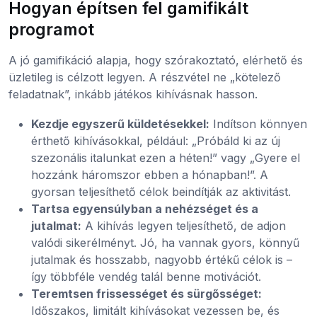
Hogyan építsen fel gamifikált
programot
A jó gamifikáció alapja, hogy szórakoztató, elérhető és
üzletileg is célzott legyen. A részvétel ne „kötelező
feladatnak”, inkább játékos kihívásnak hasson.
Kezdje egyszerű küldetésekkel:
Indítson könnyen
érthető kihívásokkal, például: „Próbáld ki az új
szezonális italunkat ezen a héten!” vagy „Gyere el
hozzánk háromszor ebben a hónapban!”. A
gyorsan teljesíthető célok beindítják az aktivitást.
Tartsa egyensúlyban a nehézséget és a
jutalmat:
A kihívás legyen teljesíthető, de adjon
valódi sikerélményt. Jó, ha vannak gyors, könnyű
jutalmak és hosszabb, nagyobb értékű célok is –
így többféle vendég talál benne motivációt.
Teremtsen frissességet és sürgősséget:
Időszakos, limitált kihívásokat vezessen be, és