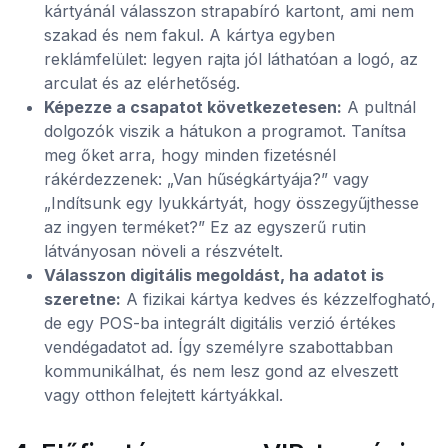
kártyánál válasszon strapabíró kartont, ami nem
szakad és nem fakul. A kártya egyben
reklámfelület: legyen rajta jól láthatóan a logó, az
arculat és az elérhetőség.
Képezze a csapatot következetesen:
A pultnál
dolgozók viszik a hátukon a programot. Tanítsa
meg őket arra, hogy minden fizetésnél
rákérdezzenek: „Van hűségkártyája?” vagy
„Indítsunk egy lyukkártyát, hogy összegyűjthesse
az ingyen terméket?” Ez az egyszerű rutin
látványosan növeli a részvételt.
Válasszon digitális megoldást, ha adatot is
szeretne:
A fizikai kártya kedves és kézzelfogható,
de egy POS-ba integrált digitális verzió értékes
vendégadatot ad. Így személyre szabottabban
kommunikálhat, és nem lesz gond az elveszett
vagy otthon felejtett kártyákkal.