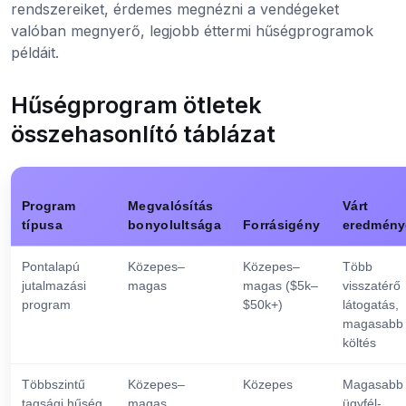
rendszereiket, érdemes megnézni a vendégeket
valóban megnyerő, legjobb éttermi hűségprogramok
példáit.
Hűségprogram ötletek
összehasonlító táblázat
Program
Megvalósítás
Várt
típusa
bonyolultsága
Forrásigény
eredmény
Pontalapú
Közepes–
Közepes–
Több
jutalmazási
magas
magas ($5k–
visszatérő
program
$50k+)
látogatás,
magasabb
költés
Többszintű
Közepes–
Közepes
Magasabb
tagsági hűség
magas
ügyfél-