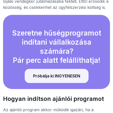
lojális vendégkör jutalmazásába fekteti. Ettől erősödik a
közösség, és csökkenhet az ügyfélszerzési költség is.
Szeretne hűségprogramot
indítani vállalkozása
számára?
Pár perc alatt felállíthatja!
Próbálja ki INGYENESEN
Hogyan indítson ajánlói programot
Az ajánlói program akkor működik igazán, ha a