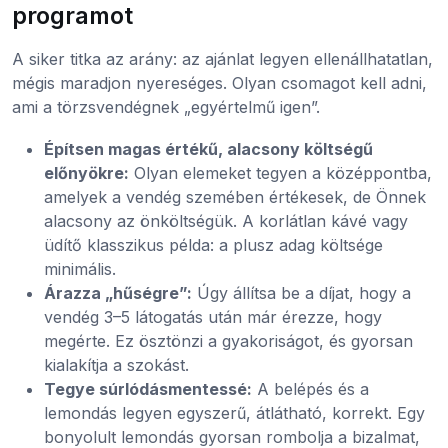
programot
A siker titka az arány: az ajánlat legyen ellenállhatatlan,
mégis maradjon nyereséges. Olyan csomagot kell adni,
ami a törzsvendégnek „egyértelmű igen”.
Építsen magas értékű, alacsony költségű
előnyökre:
Olyan elemeket tegyen a középpontba,
amelyek a vendég szemében értékesek, de Önnek
alacsony az önköltségük. A korlátlan kávé vagy
üdítő klasszikus példa: a plusz adag költsége
minimális.
Árazza „hűségre”:
Úgy állítsa be a díjat, hogy a
vendég 3–5 látogatás után már érezze, hogy
megérte. Ez ösztönzi a gyakoriságot, és gyorsan
kialakítja a szokást.
Tegye súrlódásmentessé:
A belépés és a
lemondás legyen egyszerű, átlátható, korrekt. Egy
bonyolult lemondás gyorsan rombolja a bizalmat,