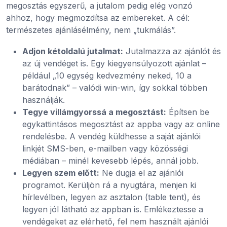
megosztás egyszerű, a jutalom pedig elég vonzó
ahhoz, hogy megmozdítsa az embereket. A cél:
természetes ajánlásélmény, nem „tukmálás”.
Adjon kétoldalú jutalmat:
Jutalmazza az ajánlót és
az új vendéget is. Egy kiegyensúlyozott ajánlat –
például „10 egység kedvezmény neked, 10 a
barátodnak” – valódi win-win, így sokkal többen
használják.
Tegye villámgyorssá a megosztást:
Építsen be
egykattintásos megosztást az appba vagy az online
rendelésbe. A vendég küldhesse a saját ajánlói
linkjét SMS-ben, e-mailben vagy közösségi
médiában – minél kevesebb lépés, annál jobb.
Legyen szem előtt:
Ne dugja el az ajánlói
programot. Kerüljön rá a nyugtára, menjen ki
hírlevélben, legyen az asztalon (table tent), és
legyen jól látható az appban is. Emlékeztesse a
vendégeket az elérhető, fel nem használt ajánlói