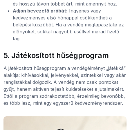
és hosszú távon többet árt, mint amennyit hoz.
Adjon bevezető próbát:
Ingyenes vagy
kedvezményes első hónappal csökkentheti a
belépési küszöböt. Ha a vendég megtapasztalja az
előnyöket, sokkal nagyobb eséllyel marad fizető
tag.
5. Játékosított hűségprogram
A játékosított hűségprogram a vendégélményt „játékká”
alakítja: kihívásokkal, jelvényekkel, szintekkel vagy akár
ranglistákkal dolgozik. A vendég nem csak pontokat
gyűjt, hanem aktívan teljesít küldetéseket a jutalmakért.
Ettől a program szórakoztatóbb, érzelmileg bevonóbb,
és több lesz, mint egy egyszerű kedvezményrendszer.