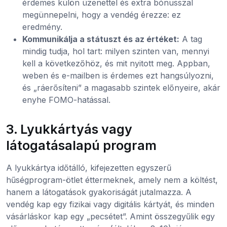
érdemes külön üzenettel és extra bónusszal
megünnepelni, hogy a vendég érezze: ez
eredmény.
Kommunikálja a státuszt és az értéket:
A tag
mindig tudja, hol tart: milyen szinten van, mennyi
kell a következőhöz, és mit nyitott meg. Appban,
weben és e-mailben is érdemes ezt hangsúlyozni,
és „ráerősíteni” a magasabb szintek előnyeire, akár
enyhe FOMO-hatással.
3. Lyukkártyás vagy
látogatásalapú program
A lyukkártya időtálló, kifejezetten egyszerű
hűségprogram-ötlet éttermeknek, amely nem a költést,
hanem a látogatások gyakoriságát jutalmazza. A
vendég kap egy fizikai vagy digitális kártyát, és minden
vásárláskor kap egy „pecsétet”. Amint összegyűlik egy