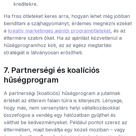
kreditekre.
Ha friss ötleteket keres arra, hogyan lehet még jobban
beindítani a szájhagyományt, érdemes megnézni ezeket
a
kreatív marketinges ajánlói programötleteket
, és az
éttermére szabni őket. Ha az ajánlást közvetlenül a
hűségprogramhoz köti, az az egész megtartási
stratégiát is látványosan erősítheti.
7. Partnerségi és koalíciós
hűségprogram
A partnerségi (koalíciós) hűségprogram a jutalmak
értékét az étterem falain túlra is kiterjeszti. Lényege,
hogy más, nem versenytárs helyi vállalkozásokkal
összefogva a vendég egy hálózatban gyűjthet és
válthat be kedvezményeket. Például pontot szerez az
éttermében, majd beváltja egy közeli moziban – vagy