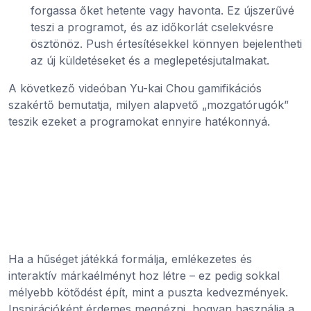
forgassa őket hetente vagy havonta. Ez újszerűvé
teszi a programot, és az időkorlát cselekvésre
ösztönöz. Push értesítésekkel könnyen bejelentheti
az új küldetéseket és a meglepetésjutalmakat.
A következő videóban Yu-kai Chou gamifikációs
szakértő bemutatja, milyen alapvető „mozgatórugók”
teszik ezeket a programokat ennyire hatékonnyá.
Ha a hűséget játékká formálja, emlékezetes és
interaktív márkaélményt hoz létre – ez pedig sokkal
mélyebb kötődést épít, mint a puszta kedvezmények.
Inspirációként érdemes megnézni, hogyan használja a