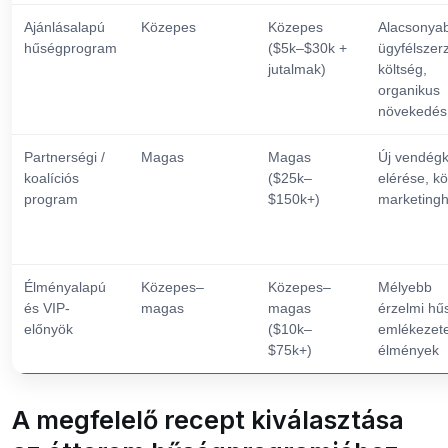
Ajánlásalapú
Közepes
Közepes
Alacsonya
hűségprogram
($5k–$30k +
ügyfélszer
jutalmak)
költség,
organikus
növekedés
Partnerségi /
Magas
Magas
Új vendégk
koalíciós
($25k–
elérése, k
program
$150k+)
marketingh
Élményalapú
Közepes–
Közepes–
Mélyebb
és VIP-
magas
magas
érzelmi hű
előnyök
($10k–
emlékezet
$75k+)
élmények
A megfelelő recept kiválasztása