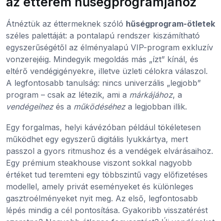
az étterem hűségprogramjához
Átnéztük az éttermeknek szóló
hűségprogram-ötletek
széles palettáját: a pontalapú rendszer kiszámítható
egyszerűségétől az élményalapú VIP-program exkluzív
vonzerejéig. Mindegyik megoldás más „ízt” kínál, és
eltérő vendégigényekre, illetve üzleti célokra válaszol.
A legfontosabb tanulság: nincs univerzális „legjobb”
program – csak az létezik, ami a
márkájához
, a
vendégeihez
és a
működéséhez
a legjobban illik.
Egy forgalmas, helyi kávézóban például tökéletesen
működhet egy egyszerű digitális lyukkártya, mert
passzol a gyors ritmushoz és a vendégek elvárásaihoz.
Egy prémium steakhouse viszont sokkal nagyobb
értéket tud teremteni egy többszintű vagy előfizetéses
modellel, amely privát eseményeket és különleges
gasztroélményeket nyit meg. Az első, legfontosabb
lépés mindig a cél pontosítása. Gyakoribb visszatérést