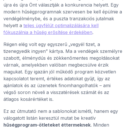
újra és újra Önt választják a konkurencia helyett. Egy
modern hűségprogramnak szervesen be kell épülnie a
vendégélménybe, és a puszta tranzakciós jutalmak
helyett a
teljes ügyfélút optimalizálására kell
fókuszálnia a hűség erősítése érdekében
.
Régen elég volt egy egyszerű „vegyél tizet, a
tizenegyedik ingyen” kártya. Ma a vendégek személyre
szabott, élménydús és zökkenőmentes megoldásokat
várnak, amelyekben valóban megbecsülve érzik
magukat. Egy igazán jól működő program közvetlen
kapcsolatot teremt, értékes adatokat gyűjt, így az
ajánlatok és az üzenetek finomhangolhatók – ami
végső soron növeli a visszatérések számát és az
átlagos kosárértéket is.
Ez az útmutató nem a sablonokat ismétli, hanem egy
válogatott listán keresztül mutat be kreatív
hűségprogram-ötleteket éttermeknek
. Minden