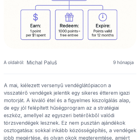
Michal Paluš
A oldalról:
9 hónapja
A mai, kiélezett versenyű vendéglátópiacon a
visszatérő vendégek jelentik egy sikeres étterem igazi
motorját. A kiváló étel és a figyelmes kiszolgálás alap,
de egy jól felépített hűségprogram az a stratégiai
eszköz, amellyel az egyszeri betérőkből valódi
törzsvendégek lesznek. Ez nem pusztán ajándékok
osztogatása: sokkal inkább közösségépítés, a vendégek
jobb megértése, és olyan okok megteremtése, amiért