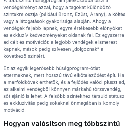
A többszintű hűségprogram játékosabbá teszi a
vendégélményt azzal, hogy a tagokat különböző
szintekre osztja (például Bronz, Ezüst, Arany), a költés
vagy a látogatások gyakorisága alapján. Ahogy a
vendégek feljebb lépnek, egyre értékesebb előnyöket
és exkluzív kedvezményeket oldanak fel. Ez egyszerre
ad célt és motivációt: a legjobb vendégek elismerést
kapnak, mások pedig szívesen „dolgoznak” a
következő szintért.
Ez az egyik legerősebb hűségprogram-ötlet
éttermeknek, mert hosszú távú elköteleződést épít. Ha
a mérföldkövek érthetők, és a fejlődés valódi pluszt ad,
az alkalmi vendégből könnyen márkahű törzsvendég,
sőt ajánló is lehet. A felsőbb szintekhez társuló státusz
és exkluzivitás pedig sokaknál önmagában is komoly
motiváció.
Hogyan valósítson meg többszintű