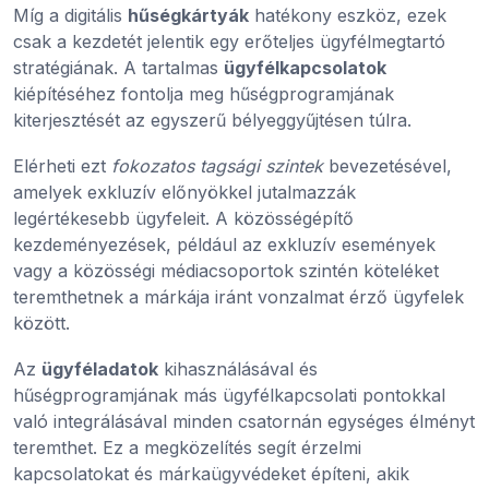
Míg a digitális
hűségkártyák
hatékony eszköz, ezek
csak a kezdetét jelentik egy erőteljes ügyfélmegtartó
stratégiának. A tartalmas
ügyfélkapcsolatok
kiépítéséhez fontolja meg hűségprogramjának
kiterjesztését az egyszerű bélyeggyűjtésen túlra.
Elérheti ezt
fokozatos tagsági szintek
bevezetésével,
amelyek exkluzív előnyökkel jutalmazzák
legértékesebb ügyfeleit. A közösségépítő
kezdeményezések, például az exkluzív események
vagy a közösségi médiacsoportok szintén köteléket
teremthetnek a márkája iránt vonzalmat érző ügyfelek
között.
Az
ügyféladatok
kihasználásával és
hűségprogramjának más ügyfélkapcsolati pontokkal
való integrálásával minden csatornán egységes élményt
teremthet. Ez a megközelítés segít érzelmi
kapcsolatokat és márkaügyvédeket építeni, akik