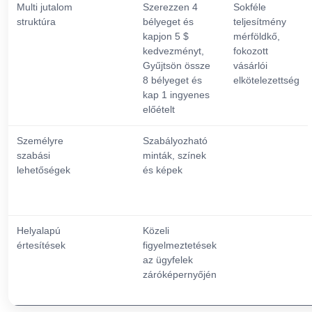
Multi jutalom
Szerezzen 4
Sokféle
struktúra
bélyeget és
teljesítmény
kapjon 5 $
mérföldkő,
kedvezményt,
fokozott
Gyűjtsön össze
vásárlói
8 bélyeget és
elkötelezettség
kap 1 ingyenes
előételt
Személyre
Szabályozható
szabási
minták, színek
lehetőségek
és képek
Helyalapú
Közeli
értesítések
figyelmeztetések
az ügyfelek
záróképernyőjén