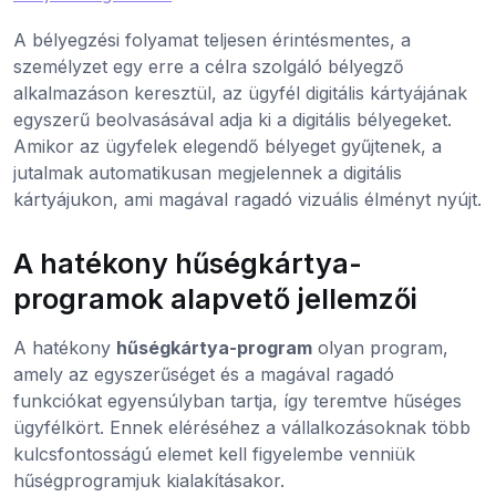
A bélyegzési folyamat teljesen érintésmentes, a
személyzet egy erre a célra szolgáló bélyegző
alkalmazáson keresztül, az ügyfél digitális kártyájának
egyszerű beolvasásával adja ki a digitális bélyegeket.
Amikor az ügyfelek elegendő bélyeget gyűjtenek, a
jutalmak automatikusan megjelennek a digitális
kártyájukon, ami magával ragadó vizuális élményt nyújt.
A hatékony hűségkártya-
programok alapvető jellemzői
A hatékony
hűségkártya-program
olyan program,
amely az egyszerűséget és a magával ragadó
funkciókat egyensúlyban tartja, így teremtve hűséges
ügyfélkört. Ennek eléréséhez a vállalkozásoknak több
kulcsfontosságú elemet kell figyelembe venniük
hűségprogramjuk kialakításakor.