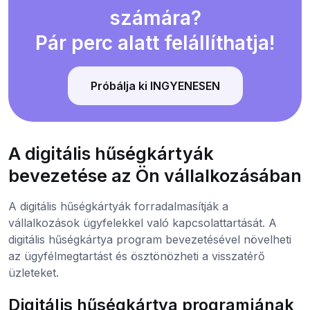
számára?
Pár perc alatt felállíthatja!
Próbálja ki INGYENESEN
A digitális hűségkártyák
bevezetése az Ön vállalkozásában
A digitális hűségkártyák forradalmasítják a
vállalkozások ügyfelekkel való kapcsolattartását. A
digitális hűségkártya program bevezetésével növelheti
az ügyfélmegtartást és ösztönözheti a visszatérő
üzleteket.
Digitális hűségkártya programjának