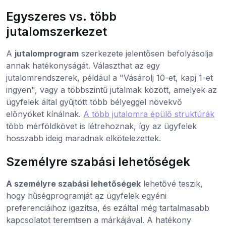
Egyszeres vs. több
jutalomszerkezet
A
jutalomprogram
szerkezete jelentősen befolyásolja
annak hatékonyságát. Választhat az egy
jutalomrendszerek, például a "Vásárolj 10-et, kapj 1-et
ingyen", vagy a többszintű jutalmak között, amelyek az
ügyfelek által gyűjtött több bélyeggel növekvő
előnyöket kínálnak.
A több jutalomra épülő struktúrák
több mérföldkövet is létrehoznak, így az ügyfelek
hosszabb ideig maradnak elkötelezettek.
Személyre szabási lehetőségek
A személyre szabási lehetőségek
lehetővé teszik,
hogy hűségprogramját az ügyfelek egyéni
preferenciáihoz igazítsa, és ezáltal még tartalmasabb
kapcsolatot teremtsen a márkájával. A hatékony