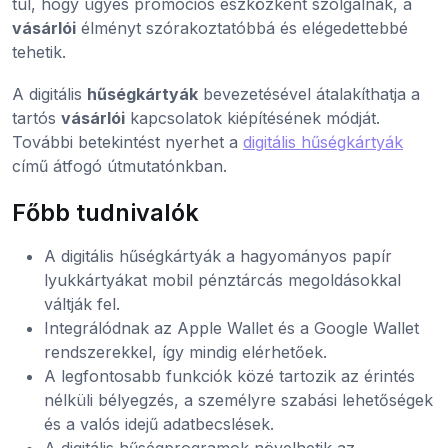
túl, hogy ügyes promóciós eszközként szolgálnak, a
vásárlói
élményt szórakoztatóbbá és elégedettebbé
tehetik.
A digitális
hűségkártyák
bevezetésével átalakíthatja a
tartós
vásárlói
kapcsolatok kiépítésének módját.
További betekintést nyerhet a
digitális hűségkártyák
című átfogó útmutatónkban.
Főbb tudnivalók
A digitális hűségkártyák a hagyományos papír
lyukkártyákat mobil pénztárcás megoldásokkal
váltják fel.
Integrálódnak az Apple Wallet és a Google Wallet
rendszerekkel, így mindig elérhetőek.
A legfontosabb funkciók közé tartozik az érintés
nélküli bélyegzés, a személyre szabási lehetőségek
és a valós idejű adatbecslések.