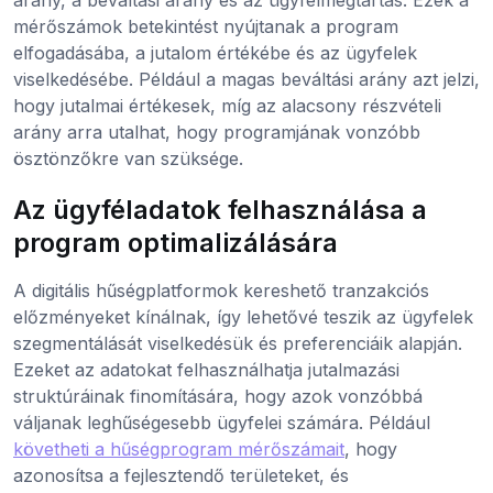
mérőszámok betekintést nyújtanak a program
elfogadásába, a jutalom értékébe és az ügyfelek
viselkedésébe. Például a magas beváltási arány azt jelzi,
hogy jutalmai értékesek, míg az alacsony részvételi
arány arra utalhat, hogy programjának vonzóbb
ösztönzőkre van szüksége.
Az ügyféladatok felhasználása a
program optimalizálására
A digitális hűségplatformok kereshető tranzakciós
előzményeket kínálnak, így lehetővé teszik az ügyfelek
szegmentálását viselkedésük és preferenciáik alapján.
Ezeket az adatokat felhasználhatja jutalmazási
struktúráinak finomítására, hogy azok vonzóbbá
váljanak leghűségesebb ügyfelei számára. Például
követheti a hűségprogram mérőszámait
, hogy
azonosítsa a fejlesztendő területeket, és