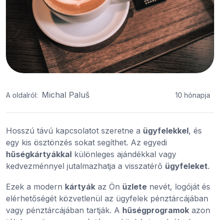
Michal Paluš
A oldalról:
10 hónapja
Hosszú távú kapcsolatot szeretne a
ügyfelekkel
, és
egy kis ösztönzés sokat segíthet. Az egyedi
hűségkártyákkal
különleges ajándékkal vagy
kedvezménnyel jutalmazhatja a visszatérő
ügyfeleket
.
Ezek a modern
kártyák
az Ön
üzlete
nevét, logóját és
elérhetőségét közvetlenül az ügyfelek pénztárcájában
vagy pénztárcájában tartják. A
hűségprogramok
azon