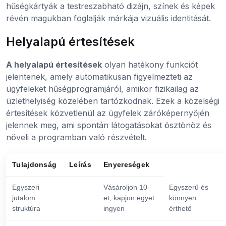
hűségkártyák a testreszabható dizájn, színek és képek
révén magukban foglalják márkája vizuális identitását.
Helyalapú értesítések
A helyalapú értesítések
olyan hatékony funkciót
jelentenek, amely automatikusan figyelmezteti az
ügyfeleket hűségprogramjáról, amikor fizikailag az
üzlethelyiség közelében tartózkodnak. Ezek a közelségi
értesítések közvetlenül az ügyfelek záróképernyőjén
jelennek meg, ami spontán látogatásokat ösztönöz és
növeli a programban való részvételt.
Tulajdonság
Leírás
Enyereségek
Egyszeri
Vásároljon 10-
Egyszerű és
jutalom
et, kapjon egyet
könnyen
struktúra
ingyen
érthető