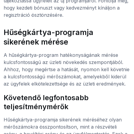
tájékoztassa ügyfeleit az új programjáról. Fontolja meg,
hogy kezdeti bónuszt vagy kedvezményt kínáljon a
regisztráció ösztönzésére.
Hűségkártya-programja
sikerének mérése
A hűségkártya-program hatékonyságának mérése
kulcsfontosságú az üzleti növekedés szempontjából.
Ahhoz, hogy megértse a hatását, nyomon kell követnie
a kulcsfontosságú mérőszámokat, amelyekből kiderül
az ügyfelek elkötelezettsége és az üzleti eredmények.
Követendő legfontosabb
teljesítménymérők
Hűségkártya-programja sikerének méréséhez olyan
mérőszámokra összpontosítson, mint a részvételi
arány, a beváltási arány és az ügyfélmegtartás. Ezek a