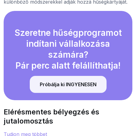
különböző módszerekkel adják hozzá hűségkártyáját.
Szeretne hűségprogramot
indítani vállalkozása
számára?
Pár perc alatt felállíthatja!
Próbálja ki INGYENESEN
Elérésmentes bélyegzés és
jutalomosztás
Tudjon meg többet