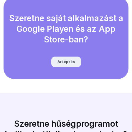
Szeretne saját alkalmazást a
Google Playen és az App
Store-ban?
Árképzés
Szeretne hűségprogramot