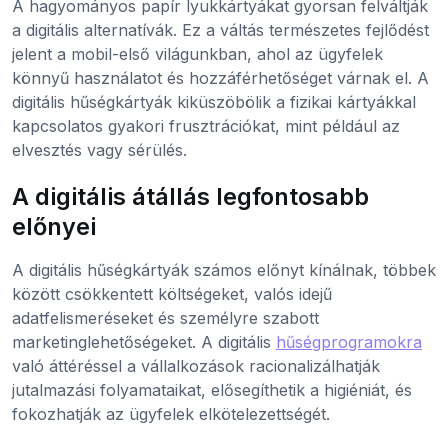
A hagyományos papír lyukkártyákat gyorsan felváltják
a digitális alternatívák. Ez a váltás természetes fejlődést
jelent a mobil-első világunkban, ahol az ügyfelek
könnyű használatot és hozzáférhetőséget várnak el. A
digitális hűségkártyák kiküszöbölik a fizikai kártyákkal
kapcsolatos gyakori frusztrációkat, mint például az
elvesztés vagy sérülés.
A digitális átállás legfontosabb
előnyei
A digitális hűségkártyák számos előnyt kínálnak, többek
között csökkentett költségeket, valós idejű
adatfelismeréseket és személyre szabott
marketinglehetőségeket. A digitális
hűségprogramokra
való áttéréssel a vállalkozások racionalizálhatják
jutalmazási folyamataikat, elősegíthetik a higiéniát, és
fokozhatják az ügyfelek elkötelezettségét.