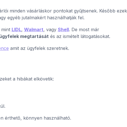
rlói minden vásárláskor pontokat gyűjtsenek. Később ezek
y egyéb jutalmakért használhatják fel.
 mint
LIDL
,
Walmart
, vagy
Shell
. De most már
ügyfelek megtartását
és az ismételt látogatásokat.
ence
amit az ügyfelek szeretnek.
eket a hibákat elkövetik:
úl.
en érthető, könnyen használható.