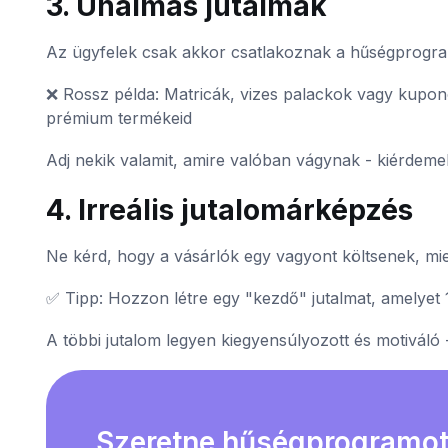
3. Unalmas jutalmak
Az ügyfelek csak akkor csatlakoznak a hűségprogra
❌ Rossz példa: Matricák, vizes palackok vagy kupo
prémium termékeid
Adj nekik valamit, amire valóban vágynak - kiérdemel
4. Irreális jutalomárképzés
Ne kérd, hogy a vásárlók egy vagyont költsenek, mie
✅ Tipp: Hozzon létre egy "kezdő" jutalmat, amelyet 1-
A többi jutalom legyen kiegyensúlyozott és motiváló -
Szeretne hűségprogramot 