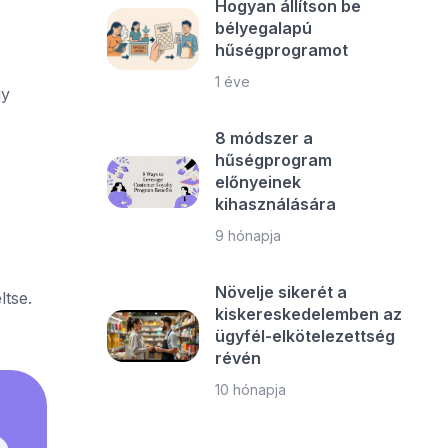
Hogyan állítson be
bélyegalapú
hűségprogramot
1 éve
gy
8 módszer a
hűségprogram
előnyeinek
kihasználására
9 hónapja
Növelje sikerét a
ltse.
kiskereskedelemben az
ügyfél-elkötelezettség
révén
10 hónapja