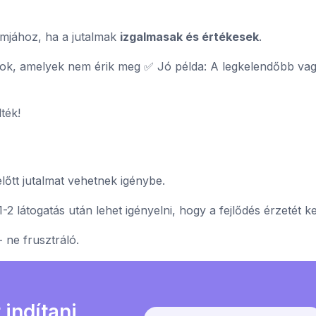
mjához, ha a jutalmak
izgalmasak és értékesek
.
nok, amelyek nem érik meg ✅ Jó példa: A legkelendőbb va
ték!
lőtt jutalmat vehetnek igénybe.
2 látogatás után lehet igényelni, hogy a fejlődés érzetét ke
 ne frusztráló.
indítani