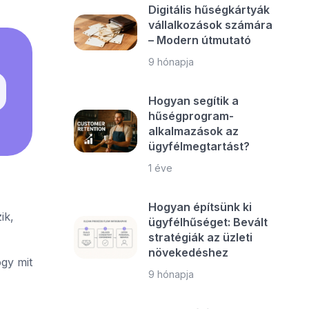
Digitális hűségkártyák
vállalkozások számára
– Modern útmutató
9 hónapja
Hogyan segítik a
hűségprogram-
alkalmazások az
ügyfélmegtartást?
1 éve
Hogyan építsünk ki
ik,
ügyfélhűséget: Bevált
stratégiák az üzleti
növekedéshez
ogy mit
9 hónapja