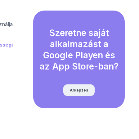
ználja
Szeretne saját
alkalmazást a
ességi
Google Playen és
az App Store-ban?
Árképzés