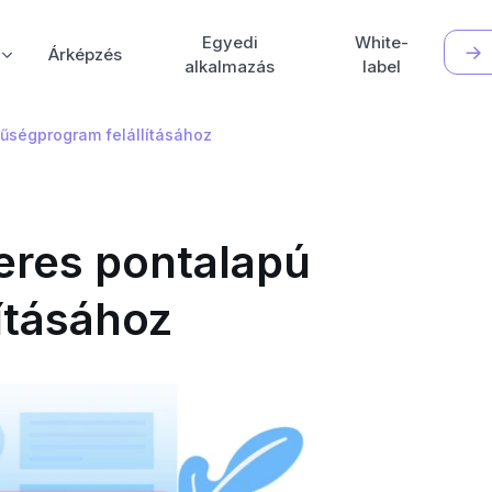
Egyedi
White-
Árképzés
alkalmazás
label
hűségprogram felállításához
keres pontalapú
ításához