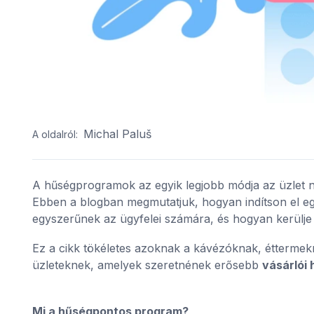
Michal Paluš
A oldalról:
A hűségprogramok az egyik legjobb módja az üzlet nö
Ebben a blogban megmutatjuk, hogyan indítson el e
egyszerűnek az ügyfelei számára, és hogyan kerülje e
Ez a cikk tökéletes azoknak a kávézóknak, étterme
üzleteknek, amelyek szeretnének erősebb
vásárlói
Mi a hűségpontos program?