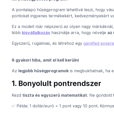
A pontalapú hűségprogram lehetővé teszi, hogy vásá
pontokat ingyenes termékekért, kedvezményekért vag
Ez a modell már népszerű az olyan nagy márkáknál,
több
kisvállalkozás
használja arra, hogy növelje
az 
Egyszerű, rugalmas, és létrehoz egy
gamified experi
6 gyakori hiba, amit el kell kerülni
Az
legjobb hűségprogramok
is megbukhatnak, ha ez
1. Bonyolult pontrendszer
Kezd
tiszta és egyszerű matematikát
. Ne gondold t
✅ Példa: 1 dollár/euró = 1 pont vagy 10 pont. Könny