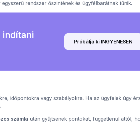
y egyszerű rendszer őszintének és ügyfélbarátnak tűnik.
indítani
Próbálja ki INGYENESEN
kre, időpontokra vagy szabályokra. Ha az ügyfelek úgy érz
.
szes számla
után gyűjtsenek pontokat, függetlenül attól, h