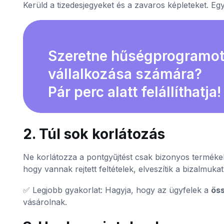
Kerüld a tizedesjegyeket és a zavaros képleteket. Eg
Szeretne hűségprogramot 
vállalkozása számára?
Pár perc alatt felállíthatja!
2. Túl sok korlátozás
Ne korlátozza a pontgyűjtést csak bizonyos terméke
hogy vannak rejtett feltételek, elveszítik a bizalmukat
✅ Legjobb gyakorlat: Hagyja, hogy az ügyfelek a
ös
vásárolnak.