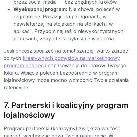
przez social media — bez zbędnych kroków.
Wyeksponuj program:
Nie chowaj poleceń w
regulaminie. Pokaż je na paragonach, w
newsletterze, na stojakach na stolikach i w
aplikacji. Przypominaj też o niewykorzystanych
bonusach, żeby oferta była stale widoczna.
Jeśli chcesz spojrzeć na temat szerzej, warto zajrzeć
do tych
kreatywnych pomysłów na marketingowy
program poleceń
i dopasować je do realiów Twojego
lokalu. Wpięcie poleceń bezpośrednio w program
lojalnościowy może mocno wzmocnić Twoje działania
retencyjne.
7. Partnerski i koalicyjny program
lojalnościowy
Program partnerski (koalicyjny) zwiększa wartość
nagród, wychodząc poza Twoją restaurację. W