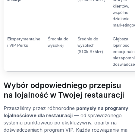
klientów,
wspólne
działania
marketing
Eksperymentalne
Średnia do
Średnie do
Głębsza
i VIP Perks
wysokiej
wysokich
lojalność
($10k-$75k+)
emocjonaln
niezapomn
doświadcze
Wybór odpowiedniego przepisu
na lojalność w Twojej restauracji
Przeszliśmy przez różnorodne
pomysły na programy
lojalnościowe dla restauracji
— od sprawdzonego
systemu punktowego po ekskluzywny, oparty na
doświadczeniach program VIP. Każde rozwiązanie ma