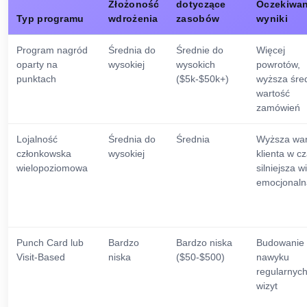
Złożoność
dotyczące
Oczekiwa
Typ programu
wdrożenia
zasobów
wyniki
Program nagród
Średnia do
Średnie do
Więcej
oparty na
wysokiej
wysokich
powrotów,
punktach
($5k-$50k+)
wyższa śre
wartość
zamówień
Lojalność
Średnia do
Średnia
Wyższa war
członkowska
wysokiej
klienta w cz
wielopoziomowa
silniejsza w
emocjonaln
Punch Card lub
Bardzo
Bardzo niska
Budowanie
Visit-Based
niska
($50-$500)
nawyku
regularnyc
wizyt