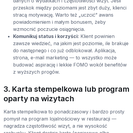
danych o wydatkach i częstotliwości wizyt. Jeśli
przeskok między poziomami jest zbyt duży, klienci
stracą motywację. Warto też „uczcić” awans
powiadomieniem i małym bonusem, żeby
wzmocnić poczucie osiągnięcia.
Komunikuj status i korzyści:
Klient powinien
zawsze wiedzieć, na jakim jest poziomie, ile brakuje
do następnego i co już odblokował. Aplikacja,
strona, e-mail marketing — to wszystko może
budować aspirację i lekkie FOMO wokół benefitów
z wyższych progów.
3. Karta stempelkowa lub program
oparty na wizytach
Karta stempelkowa to ponadczasowy i bardzo prosty
pomysł na program lojalnościowy w restauracji —
nagradza częstotliwość wizyt, a nie wysokość
rachunku. Klient dostaje kartę (papierową albo