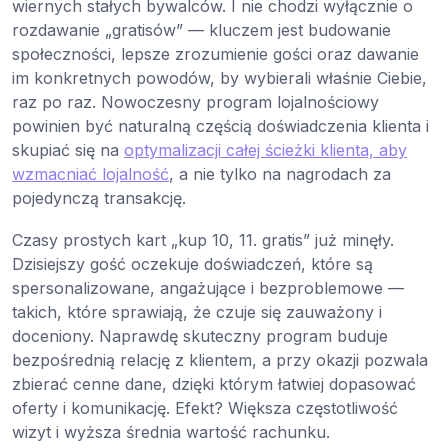
wiernych stałych bywalców. I nie chodzi wyłącznie o
rozdawanie „gratisów” — kluczem jest budowanie
społeczności, lepsze zrozumienie gości oraz dawanie
im konkretnych powodów, by wybierali właśnie Ciebie,
raz po raz. Nowoczesny program lojalnościowy
powinien być naturalną częścią doświadczenia klienta i
skupiać się na
optymalizacji całej ścieżki klienta, aby
wzmacniać lojalność
, a nie tylko na nagrodach za
pojedynczą transakcję.
Czasy prostych kart „kup 10, 11. gratis” już minęły.
Dzisiejszy gość oczekuje doświadczeń, które są
spersonalizowane, angażujące i bezproblemowe —
takich, które sprawiają, że czuje się zauważony i
doceniony. Naprawdę skuteczny program buduje
bezpośrednią relację z klientem, a przy okazji pozwala
zbierać cenne dane, dzięki którym łatwiej dopasować
oferty i komunikację. Efekt? Większa częstotliwość
wizyt i wyższa średnia wartość rachunku.