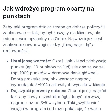
Jak wdrożyć program oparty na
punktach
Żeby taki program działał, trzeba go dobrze policzyć i
zaplanować — tak, by był kuszący dla klientów, ale
jednocześnie opłacalny dla Ciebie. Najważniejsze jest
znalezienie równowagi między „fajną nagrodą” a
rentownością.
Ustal jasną wartość:
Określ, jak klienci zdobywają
punkty (np. 10 punktów za 1 zł) i ile one są warte
(np. 1000 punktów = darmowe danie główne).
Dobrą praktyką jest, aby wartość nagrody
wynosiła ok. 5–10% całkowitych wydatków klienta.
Daj szybki pierwszy sukces:
Zbuduj progi nagród
tak, aby nowy uczestnik mógł zdobyć pierwszą
nagrodę już po 3–5 wizytach. Taki „szybki win”
wciąga w program i od razu pokazuje, że warto