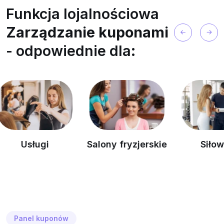
Funkcja lojalnościowa
Zarządzanie kuponami
- odpowiednie dla:
i
Salony fryzjerskie
Siłownie
Panel kuponów