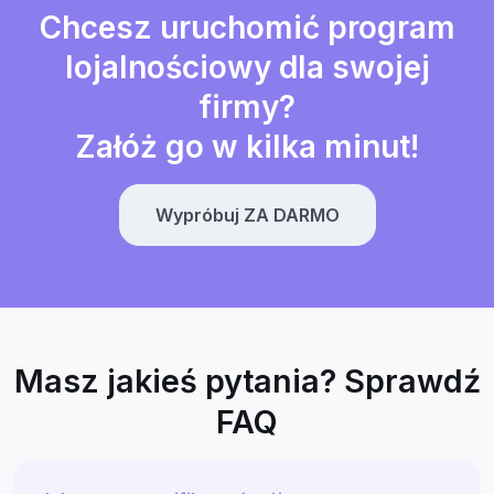
Chcesz uruchomić program
lojalnościowy dla swojej
firmy?
Załóż go w kilka minut!
Wypróbuj ZA DARMO
Masz jakieś pytania? Sprawdź
FAQ