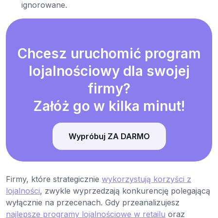
ignorowane.
Chcesz uruchomić program
lojalnościowy dla swojej
firmy?
Załóż go w kilka minut!
Wypróbuj ZA DARMO
Firmy, które strategicznie
wykorzystują korzyści z
lojalności
, zwykle wyprzedzają konkurencję polegającą
wyłącznie na przecenach. Gdy przeanalizujesz
najlepsze programy lojalnościowe w retailu
oraz