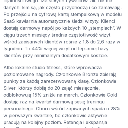
lojalnościowego. Ma stałych bywalców, ale nie ma
danych: kim są, jak często przychodzą i co zamawiają.
Po przejściu na cyfrową kartę stempelkową w modelu
SaaS kawiarnia automatycznie śledzi wizyty. Klienci
dostają darmowy napój po każdych 10 „stemplach”. W
ciągu trzech miesięcy średnia częstotliwość wizyt
wśród zapisanych klientów rośnie z 1,8 do 2,6 razy w
tygodniu. To 44% więcej wizyt od tej samej bazy
klientów przy minimalnym dodatkowym koszcie.
Albo lokalne studio fitness, które wprowadza
poziomowane nagrody. Członkowie Bronze zbierają
punkty za każdą zarezerwowaną klasę. Członkowie
Silver, którzy dobiją do 20 zajęć miesięcznie,
odblokowują 15% zniżki na merch. Członkowie Gold
dostają raz na kwartał darmową sesję treningu
personalnego. Churn wśród zapisanych spada o 28%
w pierwszym kwartale, bo członkowie aktywnie
pracują na kolejny poziom. Retencja i ekspansja