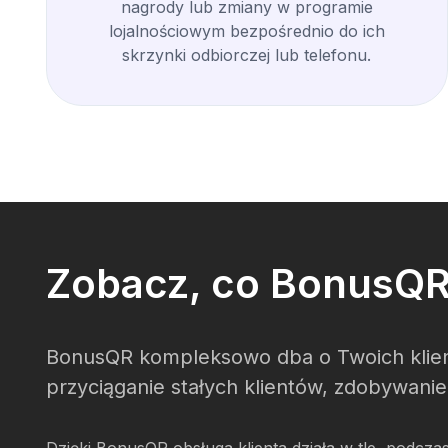
nagrody lub zmiany w programie
lojalnościowym bezpośrednio do ich
skrzynki odbiorczej lub telefonu.
Zobacz, co BonusQR 
BonusQR kompleksowo dba o Twoich klient
przyciąganie stałych klientów, zdobywani