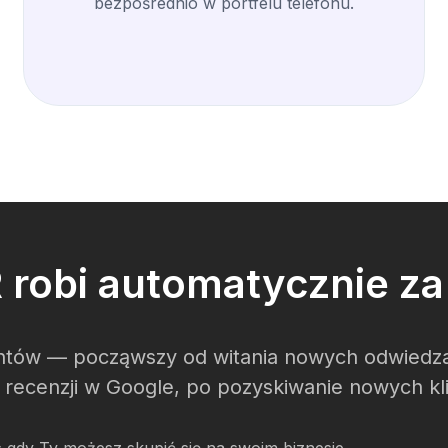
bezpośrednio w portfelu telefonu.
robi automatycznie za 
ów — począwszy od witania nowych odwiedzają
e recenzji w Google, po pozyskiwanie nowych kl