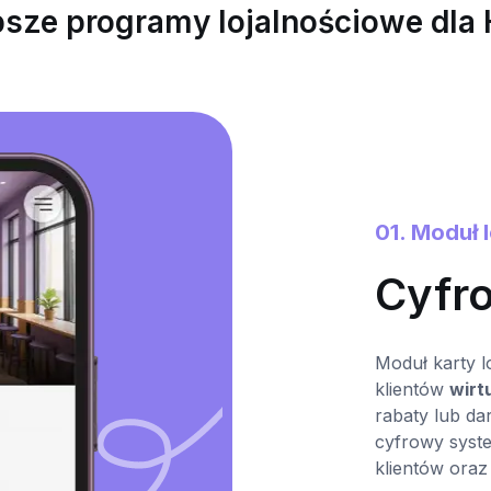
psze programy lojalnościowe dla 
01. Moduł 
Cyfr
Moduł karty l
klientów
wirt
rabaty lub d
cyfrowy syst
klientów oraz