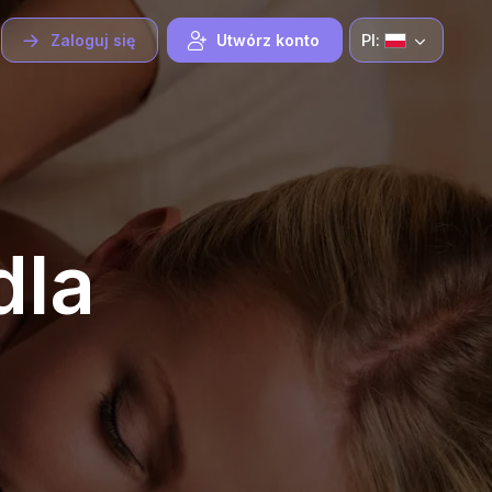
Pl:
Zaloguj się
Utwórz konto
dla