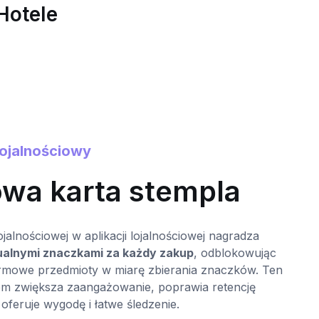
Hotele
lojalnościowy
0
owa karta stempla
ojalnościowej w aplikacji lojalnościowej nagradza
M
ualnymi znaczkami za każdy zakup
, odblokowując
p
armowe przedmioty w miarę zbierania znaczków. Ten
d
em zwiększa zaangażowanie, poprawia retencję
M
 oferuje wygodę i łatwe śledzenie.
k