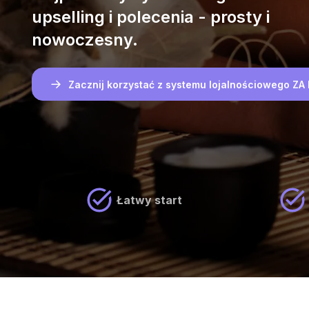
upselling i polecenia - prosty i
nowoczesny.
Zacznij korzystać z systemu lojalnościowego Z
Łatwy start