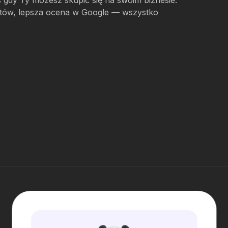
s gdy Ty możesz skupić się na swoim biznesie.
ientów, lepsza ocena w Google — wszystko