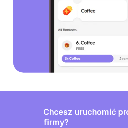
Chcesz uruchomić pro
firmy?