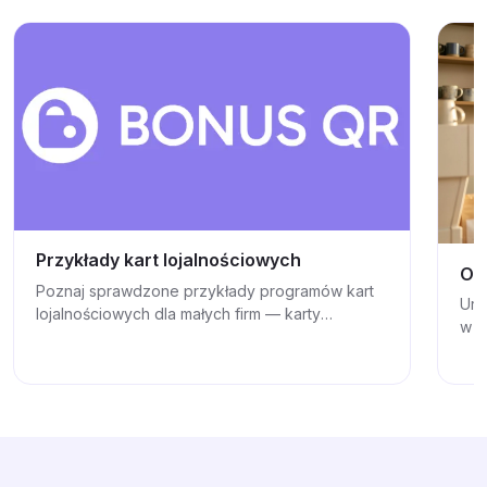
Przykłady kart lojalnościowych
Op
Poznaj sprawdzone przykłady programów kart
Uru
lojalnościowych dla małych firm — karty
w k
pieczątkowe, systemy punktowe, cashback i
mar
nagrody na poziomach.