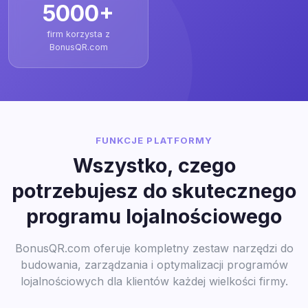
5000+
firm korzysta z
BonusQR.com
FUNKCJE PLATFORMY
Wszystko, czego
potrzebujesz do skutecznego
programu lojalnościowego
BonusQR.com oferuje kompletny zestaw narzędzi do
budowania, zarządzania i optymalizacji programów
lojalnościowych dla klientów każdej wielkości firmy.