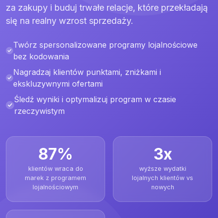
za zakupy i buduj trwałe relacje, które przekładają
się na realny wzrost sprzedaży.
Twórz spersonalizowane programy lojalnościowe
bez kodowania
Nagradzaj klientów punktami, zniżkami i
ekskluzywnymi ofertami
Śledź wyniki i optymalizuj program w czasie
rzeczywistym
87%
3x
klientów wraca do
wyższe wydatki
marek z programem
lojalnych klientów vs
lojalnościowym
nowych