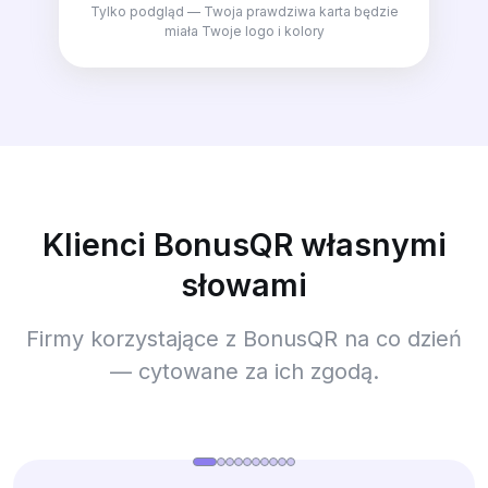
Tylko podgląd — Twoja prawdziwa karta będzie
miała Twoje logo i kolory
Klienci BonusQR własnymi
słowami
Firmy korzystające z BonusQR na co dzień
— cytowane za ich zgodą.