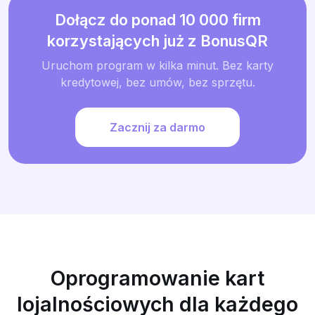
Dołącz do ponad 10 000 firm
korzystających już z BonusQR
Uruchom program w kilka minut. Bez karty
kredytowej, bez umów, bez sprzętu.
Zacznij za darmo
Oprogramowanie kart
lojalnościowych dla każdego