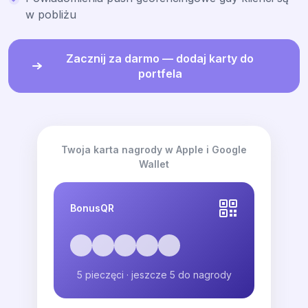
w pobliżu
Zacznij za darmo — dodaj karty do
portfela
Twoja karta nagrody w Apple i Google
Wallet
BonusQR
5 pieczęci · jeszcze 5 do nagrody