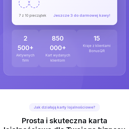
Jeszcze 3 do darmowej kawy!
7 z 10 pieczątek
2
850
15
Kraje z klientami
500+
000+
BonusQR
Aktywnych
Kart wydanych
firm
klientom
Jak działają karty lojalnościowe?
Prosta i skuteczna karta