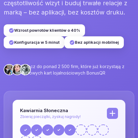
częstotliwość wizyt i buduj trwałe relacje z
marką – bez aplikacji, bez kosztów druku.
Wzrost powrotów klientów o 40%
Konfiguracja w 5 minut
Bez aplikacji mobilnej
Dołącz do ponad 2 500 firm, które już korzystają z
cyfrowych kart lojalnościowych BonusQR
Kawiarnia Słoneczna
Zbieraj pieczątki, zyskuj nagrody!