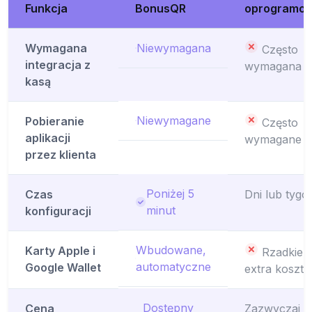
Funkcja
BonusQR
oprogramow
Wymagana
Niewymagana
Często
integracja z
wymagana
kasą
Niewymagane
Pobieranie
Często
aplikacji
wymagane
przez klienta
Poniżej 5
Czas
Dni lub tygo
minut
konfiguracji
Wbudowane,
Karty Apple i
Rzadkie l
automatyczne
Google Wallet
extra koszt
Dostępny
Cena
Zazwyczaj o