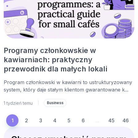
Programy członkowskie w
kawiarniach: praktyczny
przewodnik dla małych lokali
Program członkowski w kawiarni to ustrukturyzowany
system, który daje stałym klientom gwarantowane k...
1 tydzień temu
|
Business
1
2
3
4
5
6
...
45
46