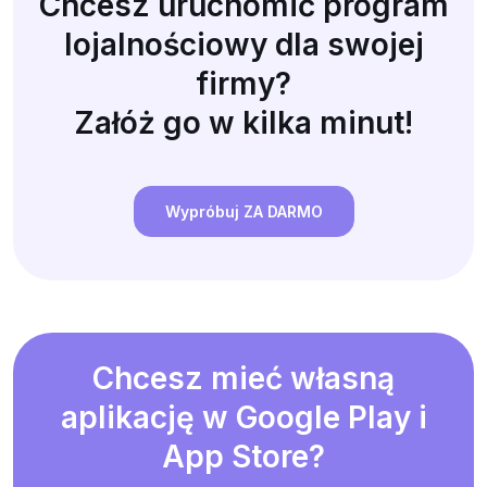
Chcesz uruchomić program
lojalnościowy dla swojej
firmy?
Załóż go w kilka minut!
Wypróbuj ZA DARMO
Chcesz mieć własną
aplikację w Google Play i
App Store?