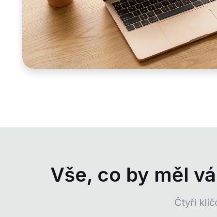
Vše, co by měl vá
Čtyři klí