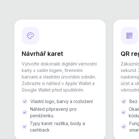
Návrhář karet
QR re
Vytvořte dokonalé digitální věrnostní
Zákazníc
karty s vaším logem, firemními
sekund. 
barvami a vlastními úrovněmi odměn.
naskenují
Zobrazte si náhled v Apple Wallet a
účet a o
Google Wallet před spuštěním.
věrnostní
Vlastní logo, barvy a rozložení
Bez 
Náhled připravený pro
Okam
peněženku
kód
Typy karet: razítka, body a
Fung
cashback
smar