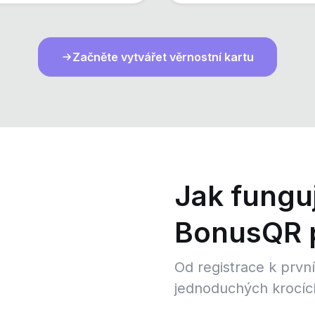
Začněte vytvářet věrnostní kartu
Jak fungu
BonusQR p
Od registrace k prv
jednoduchých krocíc