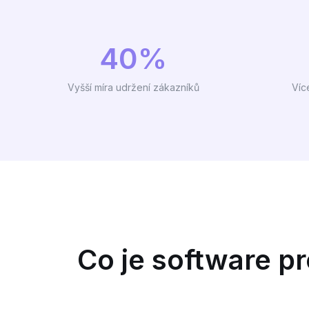
40%
Vyšší míra udržení zákazníků
Víc
Co je software pr