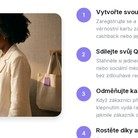
Vytvořte svou
1
Zaregistrujte se 
věrnostní kartu z
cashback nebo jej
Sdílejte svůj 
2
Stáhněte si jedin
nebo sociální méd
bez zdlouhavé reg
Odměňujte ka
3
Když zákazníci př
klepnutím vydá r
jakmile zákazník
Rostěte díky a
4