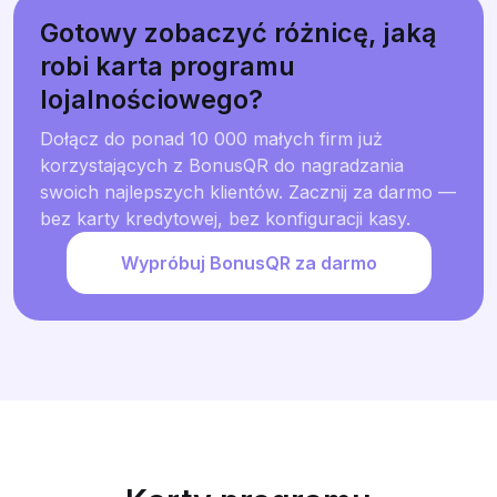
Gotowy zobaczyć różnicę, jaką
robi karta programu
lojalnościowego?
Dołącz do ponad 10 000 małych firm już
korzystających z BonusQR do nagradzania
swoich najlepszych klientów. Zacznij za darmo —
bez karty kredytowej, bez konfiguracji kasy.
Wypróbuj BonusQR za darmo