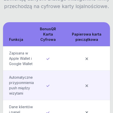
przechodzą na cyfrowe karty lojalnościowe.
BonusQR
Karta
Papierowa karta
Funkcja
Cyfrowa
pieczątkowa
Zapisana w
Apple Wallet i
Google Wallet
Automatyczne
przypomnienia
push między
wizytami
Dane klientów
i panel