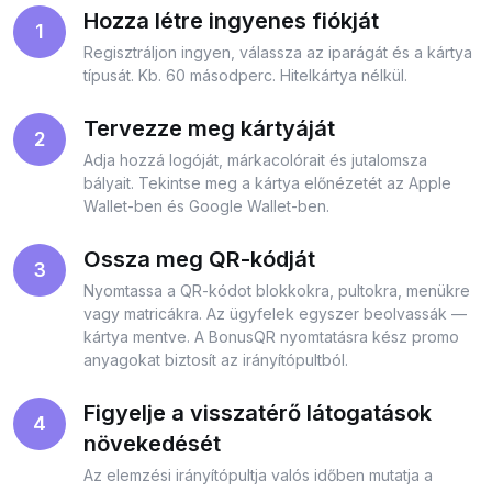
Hozza létre ingyenes fiókját
1
Regisztráljon ingyen, válassza az iparágát és a kártya
típusát. Kb. 60 másodperc. Hitelkártya nélkül.
Tervezze meg kártyáját
2
Adja hozzá logóját, márkacolórait és jutalomsza
bályait. Tekintse meg a kártya előnézetét az Apple
Wallet-ben és Google Wallet-ben.
Ossza meg QR-kódját
3
Nyomtassa a QR-kódot blokkokra, pultokra, menükre
vagy matricákra. Az ügyfelek egyszer beolvassák —
kártya mentve. A BonusQR nyomtatásra kész promo
anyagokat biztosít az irányítópultból.
Figyelje a visszatérő látogatások
4
növekedését
Az elemzési irányítópultja valós időben mutatja a