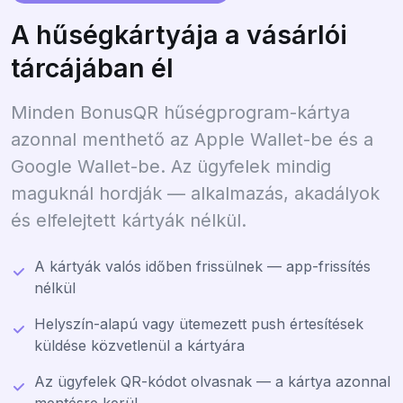
A hűségkártyája a vásárlói
tárcájában él
Minden BonusQR hűségprogram-kártya
azonnal menthető az Apple Wallet-be és a
Google Wallet-be. Az ügyfelek mindig
maguknál hordják — alkalmazás, akadályok
és elfelejtett kártyák nélkül.
A kártyák valós időben frissülnek — app-frissítés
nélkül
Helyszín-alapú vagy ütemezett push értesítések
küldése közvetlenül a kártyára
Az ügyfelek QR-kódot olvasnak — a kártya azonnal
mentésre kerül