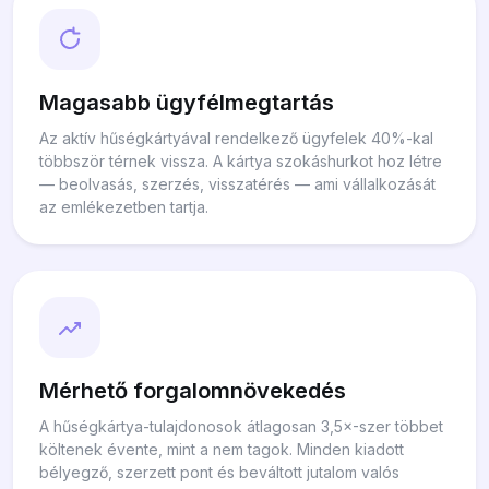
Magasabb ügyfélmegtartás
Az aktív hűségkártyával rendelkező ügyfelek 40%-kal
többször térnek vissza. A kártya szokáshurkot hoz létre
— beolvasás, szerzés, visszatérés — ami vállalkozását
az emlékezetben tartja.
Mérhető forgalomnövekedés
A hűségkártya-tulajdonosok átlagosan 3,5×-szer többet
költenek évente, mint a nem tagok. Minden kiadott
bélyegző, szerzett pont és beváltott jutalom valós