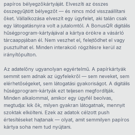
papíros bélyegzőkártyáját. Elveszíti az összes
összegyűjtött bélyegzőt — és nincs mód visszaállítani
őket. Vállalkozása elveszít egy ügyfelet, aki talán csak
egy látogatásnyira volt a jutalomtól. A BonusQR digitális
hűségprogram-kártyájával a kártya örökre a vásárló
tárcaappjában él. Nem veszhet el, felejtődhet el vagy
pusztulhat el. Minden interakció rögzítésre kerül az
irányítópulton.
Az adatelőny ugyanolyan egyértelmű. A papírkártyák
semmit sem adnak az ügyfelekről — sem neveket, sem
elérhetőségeket, sem látogatási gyakoriságot. A digitális
hűségprogram-kártyák ezt teljesen megfordítják.
Minden alkalommal, amikor egy ügyfél beolvas,
megtudja: kik ők, milyen gyakran látogatnak, mennyit
szoktak elkölteni. Ezek az adatok célzott push
értesítéseket hajtanak — olyat, amit semmilyen papíros
kártya soha nem tud nyújtani.