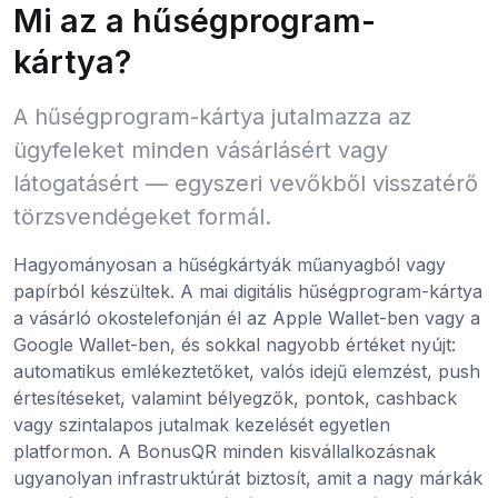
Mi az a hűségprogram-
kártya?
A hűségprogram-kártya jutalmazza az
ügyfeleket minden vásárlásért vagy
látogatásért — egyszeri vevőkből visszatérő
törzsvendégeket formál.
Hagyományosan a hűségkártyák műanyagból vagy
papírból készültek. A mai digitális hűségprogram-kártya
a vásárló okostelefonján él az Apple Wallet-ben vagy a
Google Wallet-ben, és sokkal nagyobb értéket nyújt:
automatikus emlékeztetőket, valós idejű elemzést, push
értesítéseket, valamint bélyegzők, pontok, cashback
vagy szintalapos jutalmak kezelését egyetlen
platformon. A BonusQR minden kisvállalkozásnak
ugyanolyan infrastruktúrát biztosít, amit a nagy márkák