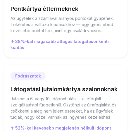
Pontkártya éttermeknek
Az ügyfelek a számlával arányos pontokat gyűjtenek.
Tökéletes a változó kiadásokhoz — egy gyors ebéd
kevesebb pontot hoz, mint egy családi vacsora.
↑ 38%-kal magasabb átlagos látogatásonkénti
kiadás
Fodrászatok
Látogatási jutalomkártya szalonoknak
Jutalom a 6. vagy 10. időpont után — a lefoglalt
szolgáltatástól függetlenül. Ösztönzi az újrafoglalást és
csökkenti a meg nem jelent eseteket, ha az ügyfelek
tudják, hogy közel vannak az ingyenes kezeléshez.
↑ 52%-kal kevesebb megjelenés nélküli időpont