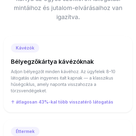
mintáihoz és jutalom-elvárásaihoz van
igazítva.
Kávézók
Bélyegzőkártya kávézóknak
Adjon bélyegzőt minden kávéhoz. Az ügyfelek 8–10
látogatás után ingyenes italt kapnak — a klasszikus
hűségciklus, amely naponta visszahozza a
törzsvendégeket.
↑ átlagosan 43%-kal több visszatérő látogatás
Éttermek