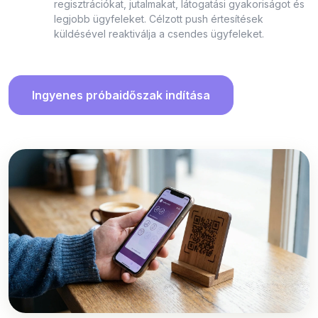
regisztrációkat, jutalmakat, látogatási gyakoriságot és
legjobb ügyfeleket. Célzott push értesítések
küldésével reaktiválja a csendes ügyfeleket.
Ingyenes próbaidőszak indítása