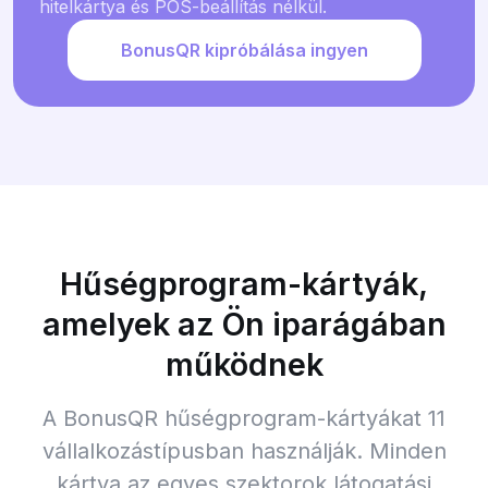
hitelkártya és POS-beállítás nélkül.
BonusQR kipróbálása ingyen
Hűségprogram-kártyák,
amelyek az Ön iparágában
működnek
A BonusQR hűségprogram-kártyákat 11
vállalkozástípusban használják. Minden
kártya az egyes szektorok látogatási