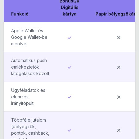
BonusQR
Digitális
Funkció
kártya
Papír bélyegzőkárt
Apple Wallet és
Google Wallet-be
mentve
Automatikus push
emlékeztetők
látogatások között
Ügyféladatok és
elemzési
irányítópult
Többféle jutalom
(bélyegzők,
pontok, cashback,