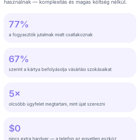
használnak — komplexitás és magas költség nélkül.
77%
a fogyasztók jutalmak miatt csatlakoznak
67%
szerint a kártya befolyásolja vásárlási szokásaikat
5×
olcsóbb ügyfelet megtartani, mint újat szerezni
$0
nincs extra hardver — a telefon az egyetlen eszköz