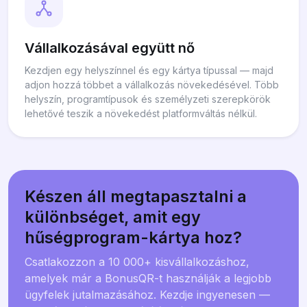
Vállalkozásával együtt nő
Kezdjen egy helyszínnel és egy kártya típussal — majd
adjon hozzá többet a vállalkozás növekedésével. Több
helyszín, programtípusok és személyzeti szerepkörök
lehetővé teszik a növekedést platformváltás nélkül.
Készen áll megtapasztalni a
különbséget, amit egy
hűségprogram-kártya hoz?
Csatlakozzon a 10 000+ kisvállalkozáshoz,
amelyek már a BonusQR-t használják a legjobb
ügyfelek jutalmazásához. Kezdje ingyenesen —