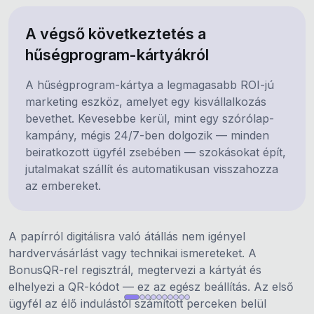
A végső következtetés a
hűségprogram-kártyákról
A hűségprogram-kártya a legmagasabb ROI-jú
marketing eszköz, amelyet egy kisvállalkozás
bevethet. Kevesebbe kerül, mint egy szórólap-
kampány, mégis 24/7-ben dolgozik — minden
beiratkozott ügyfél zsebében — szokásokat épít,
jutalmakat szállít és automatikusan visszahozza
az embereket.
A papírról digitálisra való átállás nem igényel
hardvervásárlást vagy technikai ismereteket. A
BonusQR-rel regisztrál, megtervezi a kártyát és
elhelyezi a QR-kódot — ez az egész beállítás. Az első
ügyfél az élő indulástól számított perceken belül